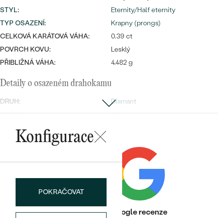
STYL
:
Eternity/Half eternity
TYP OSAZENÍ
:
Krapny (prongs)
CELKOVÁ KARÁTOVÁ VÁHA:
0.39 ct
POVRCH KOVU:
Lesklý
PŘIBLIŽNÁ VÁHA:
4.482 g
Detaily o osazeném drahokamu
DRUH:
Diamant
POČET:
13
KARÁTOVÁ VÁHA
:
0.39 ct
Konfigurace
ROZMĚRY:
2.00 mm (0.03ct)
ČISTOTA
:
SI1
BARVA
:
G-H
TVAR
:
Round
POKRAČOVAT
BRUS
:
Velmi dobrý
Heureka recenze
Google recenze