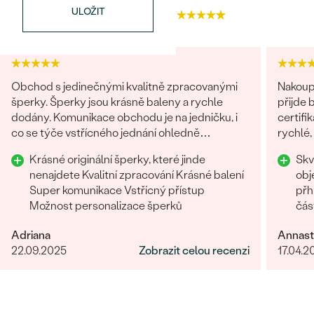
ULOŽIT
4.9
4.7
Obchod s jedinečnými kvalitně zpracovanými
Nakoupi
šperky. Šperky jsou krásně baleny a rychle
přijde 
dodány. Komunikace obchodu je na jedničku, i
certifi
co se týče vstřícného jednání ohledně
rychlé,
problému na straně zákazníka. Nákup určitě
chtěla 
Krásné originální šperky, které jinde
Skv
doporučuji
Rozhod
nenajdete Kvalitní zpracování Krásné balení
obj
Super komunikace Vstřícný přístup
přh
Možnost personalizace šperků
čás
Oce
Adriana
Annast
22.09.2025
Zobrazit celou recenzi
17.04.2