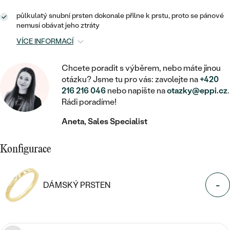
MINIMALISTICKÉ
RUČNĚ RYTÉ
DĚTSKÉ
ZAČÍT S LAB-GROWN DIAMANTEM
MEDAILONKY
DĚTSKÉ ŠPERKY
půlkulatý snubní prsten dokonale přilne k prstu, proto se pánové
STATEMENT
nemusí obávat jeho ztráty
S VÝPLNÍ
PIERCING
ZAČÍT S BAREVNÝM DIAMANTEM
ŘETÍZKY
BROŽE
VÍCE INFORMACÍ
PEČETNÍ
SVATEBNÍ SETY
VE TVARU SRDCE
DOPLŇKY
DLE KAMENE
Chcete poradit s výběrem, nebo máte jinou
DLE DRAHOKAMU
PERSONALIZOVANÉ
otázku? Jsme tu pro vás: zavolejte na
+420
S DIAMANTY
DLE CENY
SE ZVÍŘATY
216 216 046
nebo napište na
otazky@eppi.cz
.
DIAMANT
DLE MATERIÁLU
Rádi poradíme!
CENOVĚ DOSTUPNÉ
DLE DRAHOKAMU
S DRAHOKAMY
LAB-GROWN DIAMANT
ZLATO
Aneta, Sales Specialist
DLE DRAHOKAMU
S DIAMANTY
LUXUSNÍ
S PERLAMI
MOISSANIT
S DIAMANTY
STŘÍBRO
Konfigurace
S DRAHOKAMY
BAREVNÝ DIAMANT
S DRAHOKAMY
PLATINA
DLE CENY
S PERLAMI
-
DÁMSKÝ PRSTEN
CENOVĚ DOSTUPNÉ
ČERNÝ DIAMANT
S PERLAMI
DLE KAMENE
DLE CENY
LUXUSNÍ
SALT AND PEPPER DIAMANT
S DIAMANTY
DLE CENY