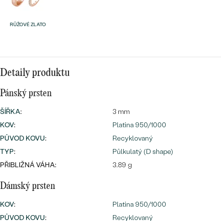
RŮŽOVÉ ZLATO
Bestsellery
Detaily produktu
Pánský prsten
OBJEVIT
ŠÍŘKA
:
3 mm
KOV
:
Platina 950/1000
PŮVOD KOVU
:
Recyklovaný
TYP
:
Půlkulatý (D shape)
PŘIBLIŽNÁ VÁHA:
3.89 g
Dámský prsten
KOV
:
Platina 950/1000
PŮVOD KOVU
:
Recyklovaný