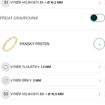
CENOVĚ DOSTUPNÉ
51
VÝBĚR VELIKOSTI:
51 -> Ø 16,2 MM
DRAHOKAM
CENOVĚ DOSTUPNÉ
S DRAHOKAMY
LUXUSNÍ
Nejprodávanější
PŘIDAT GRAVÍROVÁNÍ
LUXUSNÍ
S LAB-GROWN DIAMANTY
DLE MATERIÁLU
snubní prsteny
VYBERTE FONT
ZLATO
S PERLAMI
PLATINA
Napište iniciály/text
-
PÁNSKÝ PRSTEN
DLE STYLU
PROHLÉDNOUT
15
/ 15 ZNAKŮ
STŘÍBRO
PERSONALIZOVANÉ
VÝBĚR TLOUŠŤKY:
1.3 MM
SYMBOLICKÉ
MINIMALISTICKÉ
VÝBĚR ŠÍŘKY:
3 MM
PODLE PŘÍLEŽITOSTI
Nejprodávanější
53
VÝBĚR VELIKOSTI:
53 -> Ø 16,9 MM
PODLE BARVY