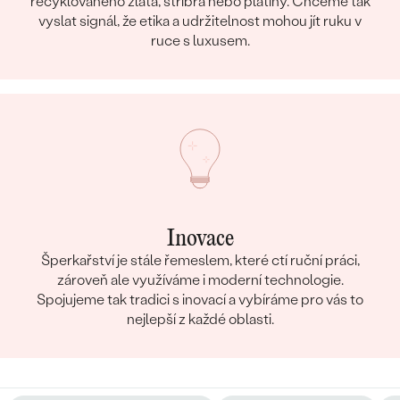
recyklovaného zlata, stříbra nebo platiny. Chceme tak
vyslat signál, že etika a udržitelnost mohou jít ruku v
ruce s luxusem.
Inovace
Šperkařství je stále řemeslem, které ctí ruční práci,
zároveň ale využíváme i moderní technologie.
Spojujeme tak tradici s inovací a vybíráme pro vás to
nejlepší z každé oblasti.