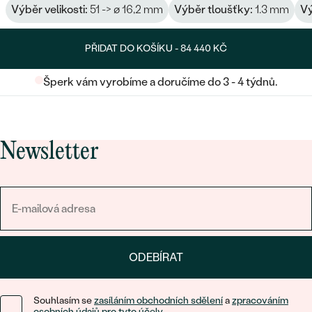
Výběr velikosti:
51 -> ø 16,2 mm
Výběr tloušťky:
1.3 mm
Vý
PŘIDAT DO KOŠÍKU -
84 440 KČ
Šperk vám vyrobíme a doručíme do 3 - 4 týdnů.
Newsletter
ODEBÍRAT
Souhlasím se
zasíláním obchodních sdělení
a
zpracováním
osobních údajů pro tyto účely
.