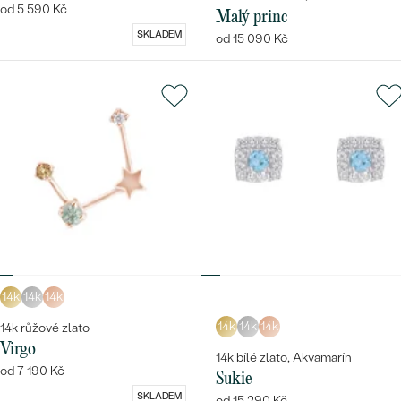
od 5 590 Kč
Malý princ
SKLADEM
od 15 090 Kč
14k
14k
14k
14k
14k
14k
14k růžové zlato
Virgo
14k bílé zlato, Akvamarín
od 7 190 Kč
Sukie
SKLADEM
od 15 290 Kč