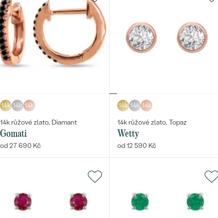
14k
14k
14k
14k
14k
14k
14k růžové zlato, Diamant
14k růžové zlato, Topaz
Gomati
Wetty
od 27 690 Kč
od 12 590 Kč