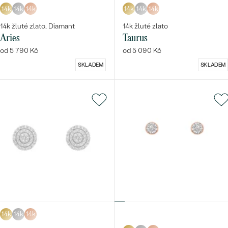
14k
14k
14k
14k
14k
14k
14k žluté zlato, Diamant
14k žluté zlato
Aries
Taurus
od 5 790 Kč
od 5 090 Kč
SKLADEM
SKLADEM
14k
14k
14k