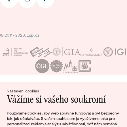
© 2011 - 2026, Eppi.cz
Nákupní košík
Nastavení cookies
Vážíme si vašeho soukromí
Používáme cookies, aby web správně fungoval a byl bezpečný
tak, jak očekáváte. S vaším souhlasem je využíváme také pro
Ještě jste nepřidali žádné produkty do svého
personalizaci reklam a analýzu návštěvnosti, což nám pomáhá
nákupního košíku