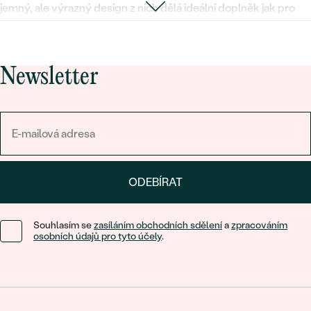
jemný, ale výrazný design z nich dělá ideální doplněk jak pro
elegantní večerní šaty, tak například pro business outfit.
Platinový dárek
Newsletter
Platinové náušnice jsou výjimečným darem pro každou ženu.
Díky své nezničitelnosti si je s největší pravděpodobností
budete předávat z generace na generaci. Nevíte, zda se platina
hodí jako materiál, který chcete darovat? Inspirujte se v
článku,
kde se o jednotlivých kovech dozvíte víc
. Můžeme vás ale
ujistit, že platina je
vyjádřením smyslu pro krásu a kvalitu
a
platinovými náušnicemi nemůžete udělat špatné rozhodnutí.
ODEBÍRAT
Souhlasím se
zasíláním obchodních sdělení
a
zpracováním
osobních údajů pro tyto účely
.