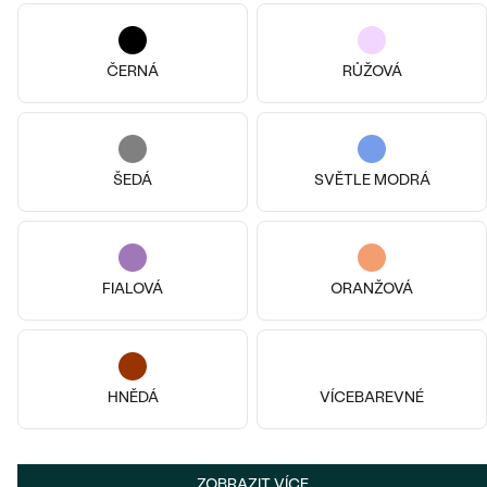
ČERNÁ
RŮŽOVÁ
ŠEDÁ
SVĚTLE MODRÁ
14k
14k
14k
14k
14k
14k
14k růžové zlato, Diamant
14k bílé zlato, Bez kamene
Wontisa
Belisa
FIALOVÁ
ORANŽOVÁ
od 26 690 Kč
9 490 Kč
od 8 890 Kč
SKLADEM
VÝPRODEJ
HNĚDÁ
VÍCEBAREVNÉ
ZOBRAZIT VÍCE