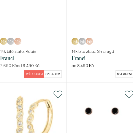
14k
14k
14k
14k
14k
14k
14k bílé zlato, Rubín
14k bílé zlato, Smaragd
Franci
Franci
7 690 Kč
od 6 490 Kč
od 8 490 Kč
VÝPRODEJ
SKLADEM
SKLADEM