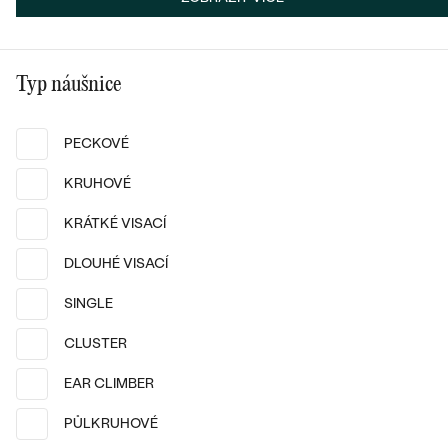
Typ náušnice
PECKOVÉ
14k
14k
14k
KRUHOVÉ
14k
14k
14k
14k bílé zlato
Cancer
14k žluté zlato, Diamant
KRÁTKÉ VISACÍ
od 6 090 Kč
Gomati
DLOUHÉ VISACÍ
SKLADEM
od 28 390 Kč
SINGLE
CLUSTER
EAR CLIMBER
PŮLKRUHOVÉ