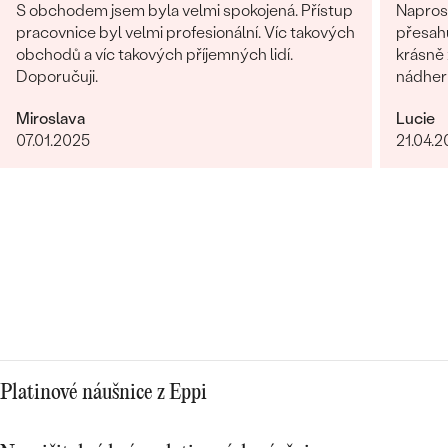
S obchodem jsem byla velmi spokojená. Přístup
Naprost
pracovnice byl velmi profesionální. Víc takových
přesahuj
obchodů a víc takových příjemných lidí.
krásně z
Doporučuji.
nádhern
Miroslava
Lucie
07.01.2025
21.04.
Platinové náušnice z Eppi