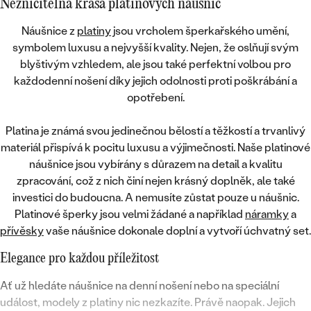
Nezničitelná krása platinových náušnic
Náušnice z
platiny
jsou vrcholem šperkařského umění,
symbolem luxusu a nejvyšší kvality. Nejen, že oslňují svým
blyštivým vzhledem, ale jsou také perfektní volbou pro
každodenní nošení díky jejich
odolnosti proti poškrábání a
opotřebení
.
Platina je známá svou jedinečnou bělostí a těžkostí a trvanlivý
materiál přispívá k pocitu luxusu a výjimečnosti. Naše platinové
náušnice jsou vybírány s důrazem na detail a kvalitu
zpracování, což z nich činí nejen krásný doplněk, ale také
investici do budoucna
. A nemusíte zůstat pouze u náušnic.
Platinové šperky jsou velmi žádané a například
náramky
a
přívěsky
vaše náušnice dokonale doplní a
vytvoří úchvatný set
.
Elegance pro každou příležitost
Ať už hledáte náušnice na denní nošení nebo na speciální
událost, modely z platiny nic nezkazíte. Právě naopak. Jejich