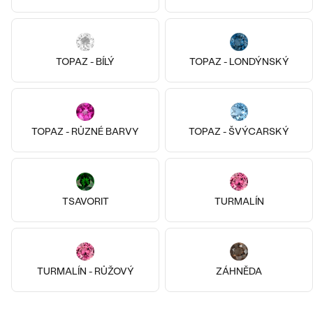
14k bílé zlato, Diamant
14k bílé zlato, Diamant
Brittany
Ransom
od 75 690 Kč
od 26 590 Kč
TOPAZ - BÍLÝ
TOPAZ - LONDÝNSKÝ
TOPAZ - RŮZNÉ BARVY
TOPAZ - ŠVÝCARSKÝ
TSAVORIT
TURMALÍN
14k
14k
14k
14k
14k
14k
14k bílé zlato, Diamant
14k bílé zlato, Perla
TURMALÍN - RŮŽOVÝ
ZÁHNĚDA
Johnna
Danna
od 61 290 Kč
od 24 290 Kč