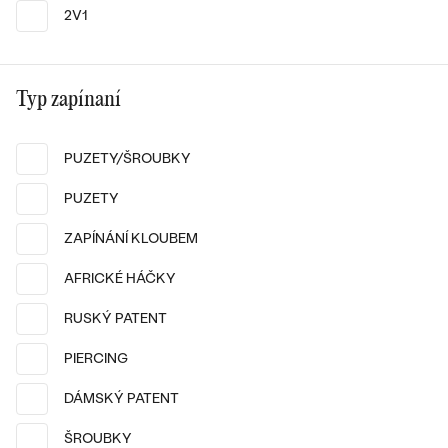
2V1
Typ zapínaní
14k
14k
14k
14k bílé zlato, Lab-grown
14k
14k
14k
diamant
PUZETY/ŠROUBKY
Christi
14k bílé zlato, Diamant
PUZETY
od 9 690 Kč
Bethel
SKLADEM
od 37 490 Kč
ZAPÍNÁNÍ KLOUBEM
AFRICKÉ HÁČKY
RUSKÝ PATENT
PIERCING
DÁMSKÝ PATENT
ŠROUBKY