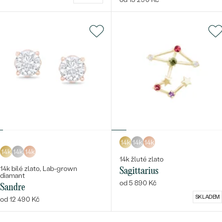
14k
14k
14k
14k
14k
14k
14k žluté zlato
14k bílé zlato, Lab-grown
Sagittarius
diamant
od 5 890 Kč
Sandre
SKLADEM
od 12 490 Kč