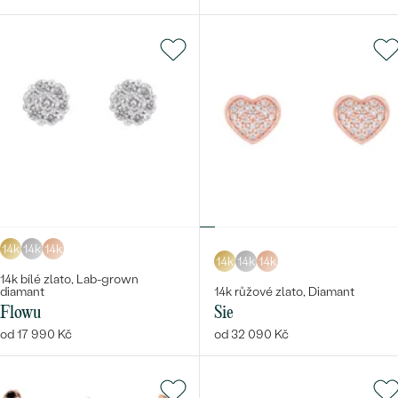
14k
14k
14k
14k
14k
14k
14k bílé zlato, Lab-grown
diamant
14k růžové zlato, Diamant
Flowu
Sie
od 17 990 Kč
od 32 090 Kč