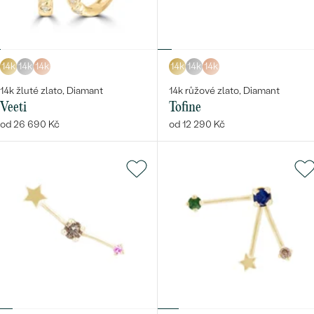
14k
14k
14k
14k
14k
14k
14k žluté zlato, Diamant
14k růžové zlato, Diamant
Veeti
Tofine
od 26 690 Kč
od 12 290 Kč