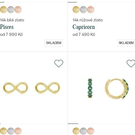
14k
14k
14k
14k
14k
14k
14k bílé zlato
14k růžové zlato
Pisces
Capricorn
od 7 990 Kč
od 7 490 Kč
SKLADEM
SKLADEM
14k
14k
14k
14k
14k
14k