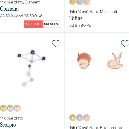
14k
14k
14k
14k bílé zlato, Diamant
Cornelia
14k růžové zlato, Moissanit
33 590 Kč
od 28 590 Kč
Tofine
VÝPRODEJ
SKLADEM
od 9 790 Kč
14k
14k
14k
14k
14k
14k
14k bílé zlato
Scorpio
14k růžové zlato, Bez kamene