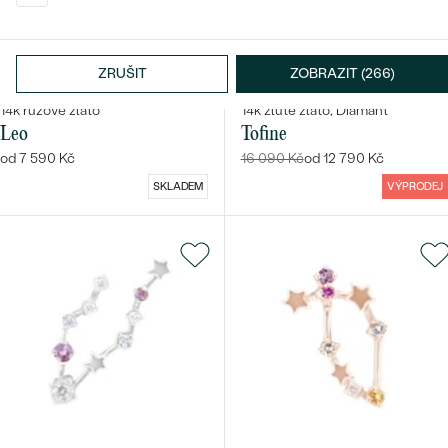
ZRUŠIT
ZOBRAZIT (266)
14k
14k
14k
14k
14k
14k
14k růžové zlato
14k žluté zlato, Diamant
Leo
Tofine
od 7 590 Kč
16 090 Kč
od 12 790 Kč
SKLADEM
VÝPRODEJ