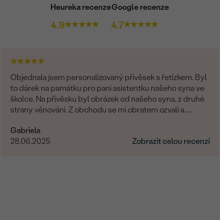
Heureka recenze
Google recenze
4.9
4.7
Objednala jsem personalizovaný přívěsek s řetízkem. Byl
to dárek na památku pro paní asistentku našeho syna ve
školce. Na přívěsku byl obrázek od našeho syna, z druhé
strany věnování. Z obchodu se mi obratem ozvali a
dořešili jsme všechny detaily objednávky. Šperk je
Gabriela
nádherný, udělal velikou radost, je originální a opravdová
28.06.2025
Zobrazit celou recenzi
památka. Jednání s paní po e-mailu bylo rychlé a
příjemné. Moc obchod doporučuji!