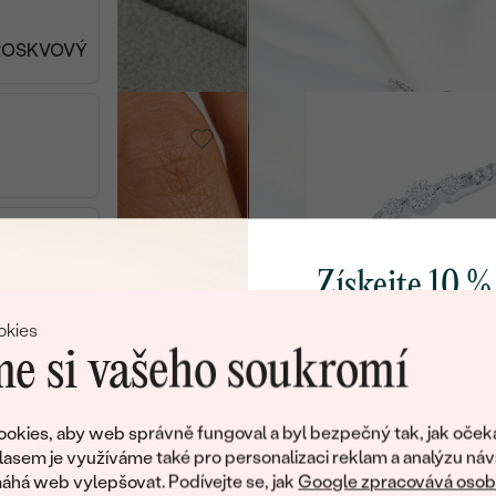
SKLADEM
SKLAD
od 4 590 Kč
BROSKVOVÝ
o - žlutá, Lab-
Stříbro, Lab-grown diamant
Mikael
8 390 Kč
LÁ
Získejte 10 %
to, Lab-grown
14k žluté zlato, Lab-grown
diamant
svůj první 
Beryl
okies
od 12 490 Kč
e si vašeho soukromí
D
Přidejte se k nám a 
poctivě vyráběných 
okies, aby web správně fungoval a byl bezpečný tak, jak oček
rown diamant
Stříbro, Lab-grown diamant
Jako dárek na přivítá
lasem je využíváme také pro personalizaci reklam a analýzu náv
Avila
zašleme slevový kód
há web vylepšovat. Podívejte se, jak
Google zpracovává osobn