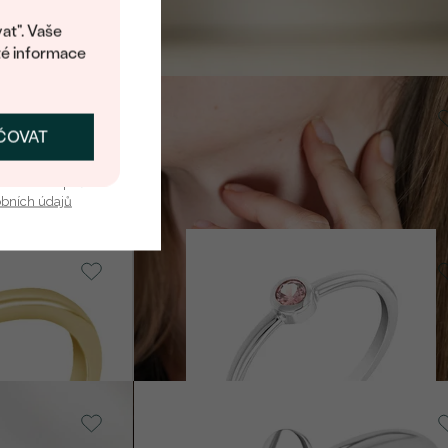
4 390 Kč
at". Vaše
té informace
Stříbro, Lab-grown diamant
ČOVAT
Redely
SKAT SLEVU
8 690 Kč
u nás v bezpečí.
obních údajů
14k bílé zlato, Morganit
Emilien
11 890 Kč
14k růžové zlato, Bez kamene
Ottilie