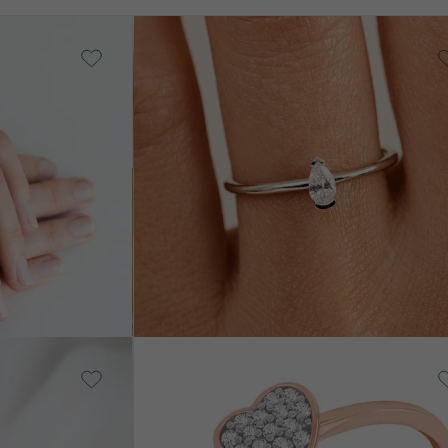
Stříbro, Lab-grown diamant
Valentin
7 190 Kč
prsteny:
 Kč
Stříbro, Lab-grown diamant
Ubline
5 690 Kč