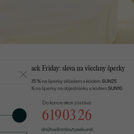
Letní Black Friday: sleva na všechny šperky
Sleva 25 %
na šperky skladem s kódem
SUN25
Sleva 10 %
na šperky na objednávku s kódem
SUN10
Do konce akce zůstává:
6
19
03
25
dnů
hodin
minuty
sekund