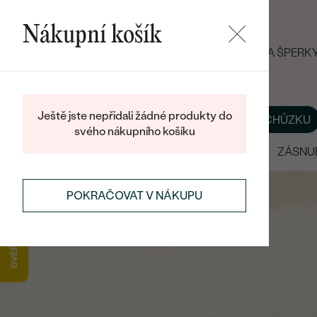
Nákupní košík
LETNÍ BLACK FRIDAY: −25 % NA ŠPER
Ještě jste nepřidali žádné produkty do
O NÁS
BLOG
ŠPERKY NA MÍRU
DOMLUVIT SI SCHŮZKU
svého nákupního košíku
VÝPRODEJ
SNUBNÍ PRSTENY
ZÁSNU
POKRAČOVAT V NÁKUPU