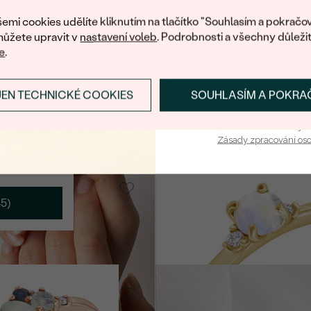
7 090 Kč
nákup.
N
emi cookies udělíte kliknutím na tlačítko "Souhlasím a pokračov
ůžete upravit v
nastavení voleb
. Podrobnosti a všechny důleži
e
.
Pozlacené stříbro - růžová,
Lab-grown diamant
Ů
JEN TECHNICKÉ COOKIES
SOUHLASÍM A POKRA
Nurisa
PŘIHLÁSIT SE A ZÍ
9 090 Kč
Vaša e-mailová adresa je 
Zásady zpracování os
, Akvamarín
14k růžové zlato, Měsíční
Hye
5)
od 18 690 Kč
o, Opál
14k bílé zlato, Měsíční
Letty