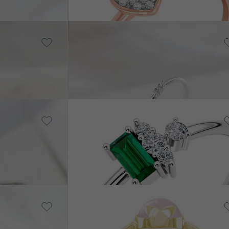
Pozlacené stříbro -
žlutá, Diamant
Nicklas
DEM
SKLADEM
2 490 Kč
14k žluté zlato,
Lab-grown
smaragd
EJ
Zeno
EM
SKLADEM
od 14 090 Kč
14k bílé zlato,
Růženín
EJ
Yana