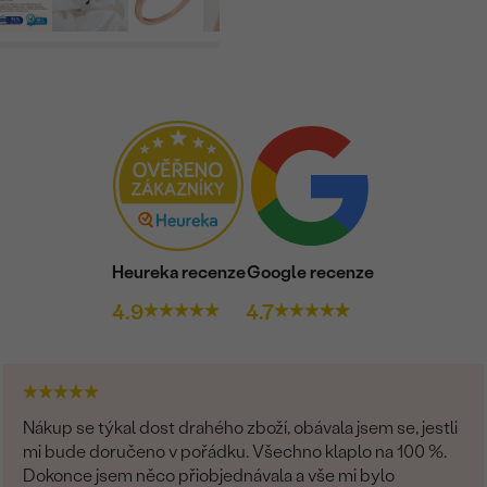
Heureka recenze
Google recenze
4.9
4.7
Nákup se týkal dost drahého zboží, obávala jsem se, jestli
mi bude doručeno v pořádku. Všechno klaplo na 100 %.
Dokonce jsem něco přiobjednávala a vše mi bylo