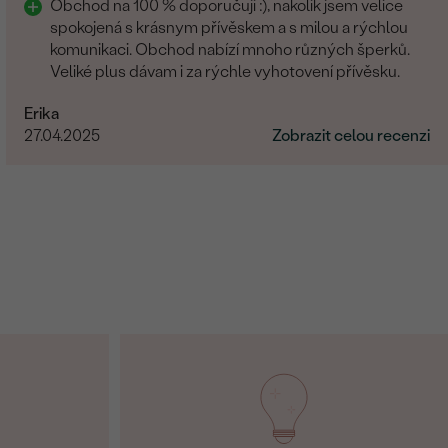
Obchod na 100 % doporučuji :), nakolik jsem velice
spokojená s krásnym přívěskem a s milou a rýchlou
komunikaci. Obchod nabízí mnoho různých šperků.
Veliké plus dávam i za rýchle vyhotovení přívěsku.
Erika
27.04.2025
Zobrazit celou recenzi