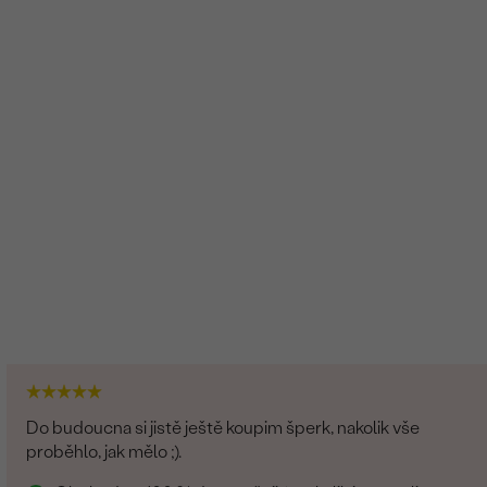
Do budoucna si jistě ještě koupim šperk, nakolik vše
proběhlo, jak mělo ;).