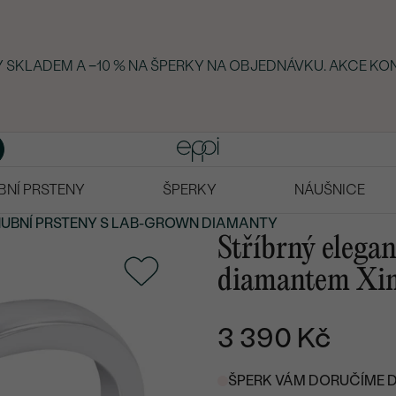
KY SKLADEM A −10 % NA ŠPERKY NA OBJEDNÁVKU. AKCE KON
BNÍ PRSTENY
ŠPERKY
NÁUŠNICE
UBNÍ PRSTENY
S LAB-GROWN DIAMANTY
Stříbrný elegan
diamantem Xi
3 390 Kč
ŠPERK VÁM DORUČÍME DO