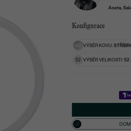
Aneta, Sal
Konfigurace
AG
VÝBĚR KOVU:
STŘÍBR
52
VÝBĚR VELIKOSTI:
52 
DOML