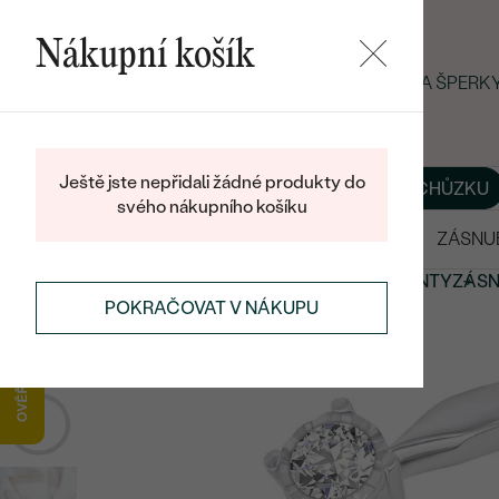
Nákupní košík
LETNÍ BLACK FRIDAY: −25 % NA ŠPER
Ještě jste nepřidali žádné produkty do
O NÁS
BLOG
ŠPERKY NA MÍRU
DOMLUVIT SI SCHŮZKU
svého nákupního košíku
VÝPRODEJ
SNUBNÍ PRSTENY
ZÁSNU
ZÁSNUBNÍ PRSTENY
ZÁSNUBNÍ PRSTENY S DIAMANTY
ZÁSN
POKRAČOVAT V NÁKUPU