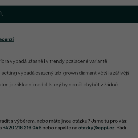
.
ecenzí
íbra vypadá úžasně i v trendy pozlacené variantě
n setting vypadá osazený lab-grown diamant větší a zářivější
ten je základní model, který by neměl chybět v žádné
adit s výběrem, nebo máte jinou otázku? Jsme tu pro vás:
na
+420 216 216 046
nebo napište na
otazky@eppi.cz
. Rádi