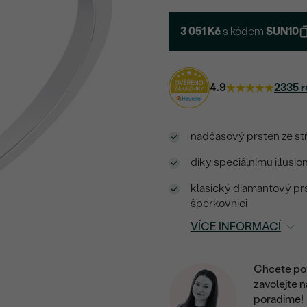
3 051 Kč
s kódem
SUN10
4.9
2335 r
nadčasový prsten ze stř
díky speciálnímu illusio
klasický diamantový prs
šperkovnici
VÍCE INFORMACÍ
Chcete por
zavolejte 
poradíme!