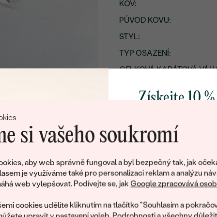
KOV
:
PŮVOD KOVU
:
STYL
:
TYP OSAZENÍ
:
CELKOVÁ KARÁTOVÁ VÁH
POVRCH KOVU:
Získejte 10 %
RHODIUM:
svůj první 
okies
PŘIBLIŽNÁ VÁHA:
e si vašeho soukromí
Detaily o osazeném drahoka
Přidejte se k nám a 
DRUH:
poctivě vyráběných 
okies, aby web správně fungoval a byl bezpečný tak, jak oček
Jako dárek na přivítá
lasem je využíváme také pro personalizaci reklam a analýzu náv
POČET:
zašleme slevový kód
há web vylepšovat. Podívejte se, jak
Google zpracovává osobn
KARÁTOVÁ VÁHA
:
nákup.
emi cookies udělíte kliknutím na tlačítko "Souhlasím a pokračov
ROZMĚRY:
ůžete upravit v
nastavení voleb
. Podrobnosti a všechny důleži