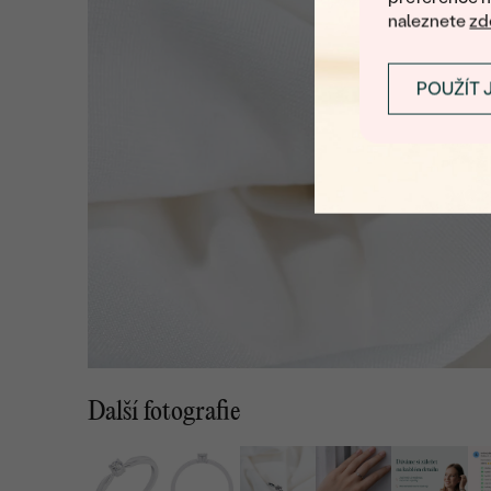
naleznete
zd
POUŽÍT 
Další fotografie