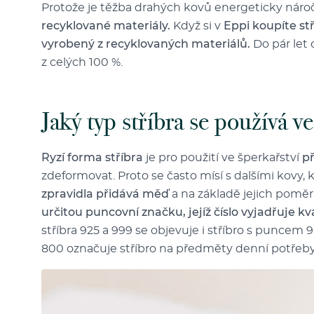
Protože je těžba drahých kovů energeticky náro
recyklované materiály.
Když si v
Eppi koupíte stř
vyrobený z recyklovaných materiálů.
Do pár let
z celých 100 %.
Jaký typ stříbra se používá v
Ryzí forma stříbra
je pro použití ve šperkařství
př
zdeformovat. Proto se často mísí s dalšími kovy, k
zpravidla přidává měď
a na základě jejich poměr
určitou puncovní značku, jejíž číslo vyjadřuje kva
stříbra 925 a 999 se objevuje i stříbro s puncem 
800 označuje stříbro na předměty denní potřeby 