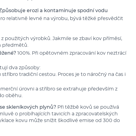
Způsobuje erozi a kontaminuje spodní vodu
bro relativně levné na výrobu, bývá těžké přesvědčit
 použitých výrobků. Jakmile se zbaví kov příměsí,
ch předmětů.
těžené?
100%. Při opětovném zpracování kov neztrácí
tují dva způsoby:
stříbro tradiční cestou. Proces je to náročný na čas i
merční úrovni a stříbro se extrahuje především z
do oběhu.
mise skleníkových plynů?
Při těžbě kovů se používá
mluvě o probíhajících tavicích a zpracovatelských
cyklace kovu může snížit škodlivé emise od 300 do