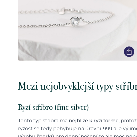
Mezi nejobvyklejší typy stříbr
Ryzí stříbro (fine silver)
Tento typ stříbra má
nejblíže k ryzí formě
, proto
ryzost se tedy pohybuje na úrovni .999 a je výjim
výrobu šperků pro denní nošení se ale moc neh