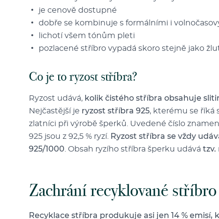
je cenově dostupné
dobře se kombinuje s formálními i volnočasov
lichotí všem tónům pleti
pozlacené stříbro vypadá skoro stejně jako žlu
Co je to ryzost stříbra?
Ryzost udává,
kolik čistého stříbra obsahuje slit
Nejčastější je
ryzost stříbra 925
, kterému se říká 
zlatníci při výrobě šperků. Uvedené číslo znam
925 jsou z 92,5 % ryzí.
Ryzost stříbra se vždy udává
925/1000
. Obsah ryzího stříbra šperku udává
tzv.
Zachrání recyklované stříbro 
Recyklace stříbra produkuje asi jen 14 % emisí, k