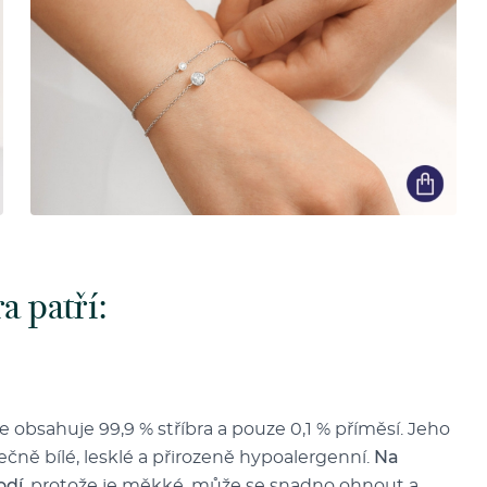
a patří:
že obsahuje 99,9 % stříbra a pouze 0,1 % příměsí. Jeho
ečně bílé, lesklé a přirozeně hypoalergenní.
Na
odí
, protože je měkké, může se snadno ohnout a