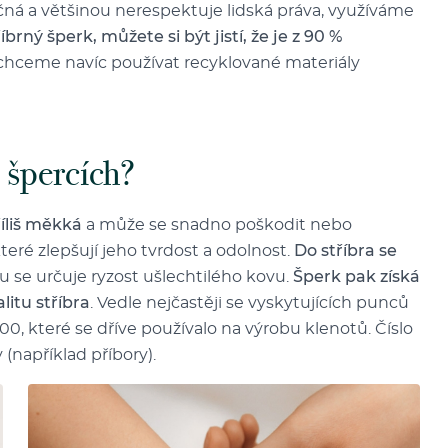
čná a většinou nerespektuje lidská práva, využíváme
íbrný šperk, můžete si být jistí, že je z 90 %
 chceme navíc používat recyklované materiály
e špercích?
íliš měkká
a může se snadno poškodit nebo
teré zlepšují jeho tvrdost a odolnost.
Do stříbra se
u se určuje ryzost ušlechtilého kovu.
Šperk pak získá
litu stříbra
. Vedle nejčastěji se vyskytujících punců
900, které se dříve používalo na výrobu klenotů. Číslo
(například příbory).