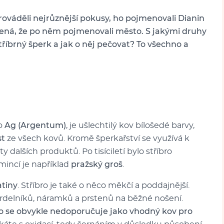
 prováděli nejrůznější pokusy, ho pojmenovali Dianin
ířená, že po něm pojmenovali město. S jakými druhy
tříbrný šperk a jak o něj pečovat? To všechno a
ko
Ag (Argentum)
, je ušlechtilý kov bílošedé barvy,
st
ze všech kovů. Kromě šperkařství se využívá k
y dalších produktů. Po tisíciletí bylo stříbro
mincí je například
pražský groš
.
atiny
. Stříbro je také o něco měkčí a poddajnější.
hrdelníků, náramků a prstenů na běžné nošení.
o se obvykle nedoporučuje jako vhodný kov pro