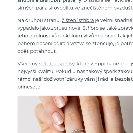
snubní a
zásnubní prsteny
. U stříbra se navíc 
sirných par a sirovodíku ve znečištěném ovzduší.
Na druhou stranu,
čištění stříbra
je velmi snadné.
vypadalo jako zbrusu nové. Stříbro se také zprav
jeho odolnost vůči okolním vlivům
a brání tak j
během nošení odírá a vrstva se ztenčuje, je pot
opět potáhnout.
Všechny
stříbrné šperky
, které v Eppi nabízíme,
nejvyšší kvalitu. Pokud u nás takový šperk zakou
rámci naší doživotní záruky vám ji rádi a bezpl
přinesete.