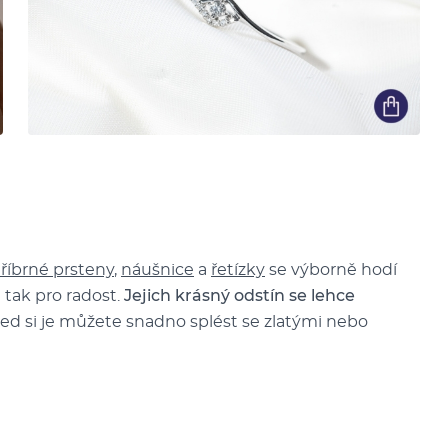
tříbrné prsteny
,
náušnice
a
řetízky
se výborně hodí
 tak pro radost.
Jejich krásný odstín se lehce
led si je můžete snadno splést se zlatými nebo