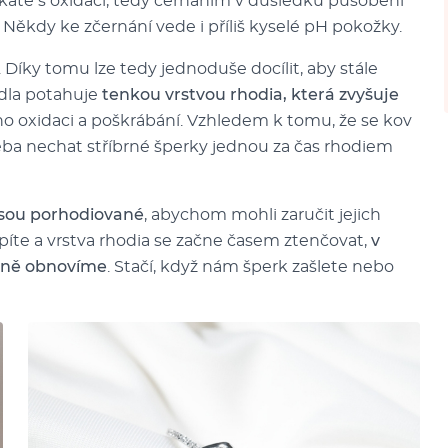
setkáte s oxidací, tedy černáním v důsledku působení
 Někdy ke zčernání vede i příliš kyselé pH pokožky.
 Díky tomu lze tedy jednoduše docílit, aby stále
idla potahuje
tenkou vrstvou rhodia, která zvyšuje
eho oxidaci a poškrábání. Vzhledem k tomu, že se kov
řeba nechat stříbrné šperky jednou za čas rhodiem
jsou porhodiované
, abychom mohli zaručit jejich
píte a vrstva rhodia se začne časem ztenčovat,
v
atně obnovíme
. Stačí, když nám šperk zašlete nebo