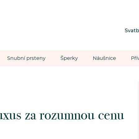
Svat
Snubní prsteny
Šperky
Náušnice
Pří
 luxus za rozumnou cenu