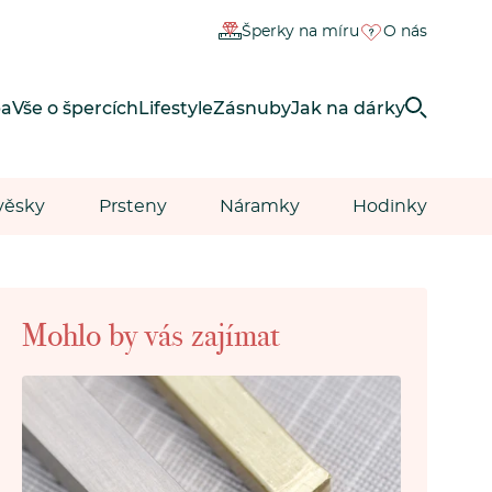
Šperky na míru
O nás
ba
Vše o špercích
Lifestyle
Zásnuby
Jak na dárky
věsky
Prsteny
Náramky
Hodinky
Mohlo by vás zajímat