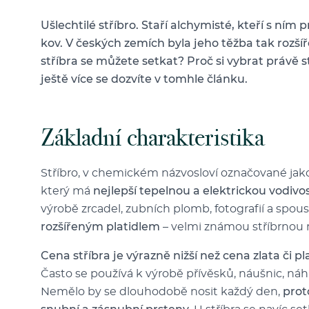
Ušlechtilé stříbro. Staří alchymisté, kteří s ním
kov. V českých zemích byla jeho těžba tak rozš
stříbra se můžete setkat? Proč si vybrat právě s
ještě více se dozvíte v tomhle článku.
Základní charakteristika
Stříbro, v chemickém názvosloví označované ja
který má
nejlepší tepelnou a elektrickou vodivo
výrobě zrcadel, zubních plomb, fotografií a spoust
rozšířeným platidlem
– velmi známou stříbrnou 
Cena stříbra je výrazně nižší než cena zlata či pl
Často se používá k výrobě přívěsků, náušnic, ná
Nemělo by se dlouhodobě nosit každý den,
prot