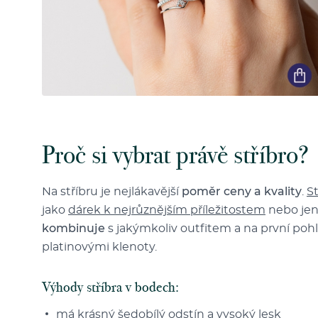
Proč si vybrat právě stříbro?
Na stříbru je nejlákavější
poměr ceny a kvality
.
S
jako
dárek k nejrůznějším příležitostem
nebo jen
kombinuje
s jakýmkoliv outfitem a na první poh
platinovými klenoty.
Výhody stříbra v bodech:
má krásný šedobílý odstín a vysoký lesk