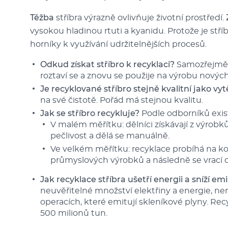
Těžba
stříbra výrazně ovlivňuje životní prostředí.
vysokou hladinou rtuti a kyanidu. Protože je stří
horníky k využívání udržitelnějších procesů.
Odkud získat stříbro k recyklaci?
Samozřejmě z
roztaví se a znovu se použije na výrobu nový
Je recyklované stříbro stejně kvalitní jako vy
na své čistotě. Pořád má stejnou kvalitu.
Jak se stříbro recykluje?
Podle odborníků exis
V malém měřítku: dělníci získávají z výrobků 
pečlivost a dělá se manuálně.
Ve velkém měřítku: recyklace probíhá na ko
průmyslových výrobků a následně se vrací 
Jak recyklace stříbra ušetří energii a sníží e
neuvěřitelné množství elektřiny a energie, ne
operacích, které emitují skleníkové plyny. Re
500 milionů tun.