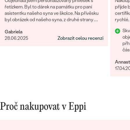
Objednala jsem personalizovaný přívěsek s
Nakoupi
řetízkem. Byl to dárek na památku pro paní
přijde 
asistentku našeho syna ve školce. Na přívěsku
certifi
byl obrázek od našeho syna, z druhé strany
rychlé,
věnování. Z obchodu se mi obratem ozvali a
chtěla 
Skv
Gabriela
dořešili jsme všechny detaily objednávky. Šperk
Rozhod
obj
28.06.2025
Zobrazit celou recenzi
je nádherný, udělal velikou radost, je originální a
přh
opravdová památka. Jednání s paní po e-mailu
čás
bylo rychlé a příjemné. Moc obchod doporučuji!
Oce
Annast
17.04.2
Proč nakupovat v Eppi