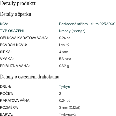
CENOVĚ DOSTUPNÉ
Detaily produktu
DRAHOKAM
CENOVĚ DOSTUPNÉ
S DRAHOKAMY
LUXUSNÍ
Detaily o šperku
Nejprodávanější
LUXUSNÍ
S LAB-GROWN DIAMANTY
DLE MATERIÁLU
KOV
:
Pozlacené stříbro - žlutá 925/1000
snubní prsteny
TYP OSAZENÍ
:
Krapny (prongs)
ZLATO
S PERLAMI
CELKOVÁ KARÁTOVÁ VÁHA:
0.24 ct
PLATINA
POVRCH KOVU:
Lesklý
DLE STYLU
ŠÍŘKA:
4 mm
PROHLÉDNOUT
STŘÍBRO
VÝŠKA:
5.6 mm
PERSONALIZOVANÉ
PŘIBLIŽNÁ VÁHA:
0.62 g
SYMBOLICKÉ
Detaily o osazeném drahokamu
DRUH:
MINIMALISTICKÉ
Tyrkys
POČET:
2
PODLE PŘÍLEŽITOSTI
Nejprodávanější
KARÁTOVÁ VÁHA:
0.24 ct
ROZMĚRY:
3 mm (0.12ct)
PODLE BARVY
BARVA:
Tyrkysová