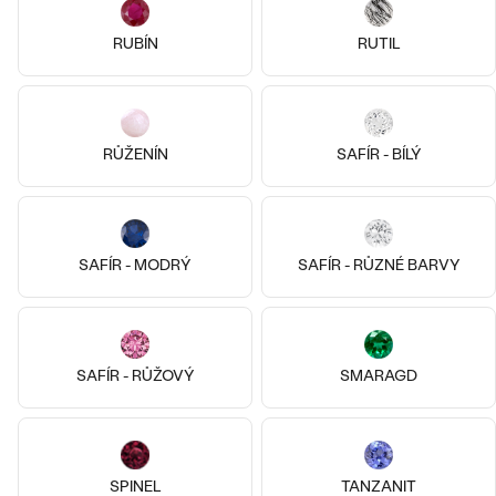
RUBÍN
RUTIL
RŮŽENÍN
SAFÍR - BÍLÝ
SAFÍR - MODRÝ
SAFÍR - RŮZNÉ BARVY
14k
14k
14k bílé zlato, Zirkon
Stříbro, Smaragd
SAFÍR - RŮŽOVÝ
SMARAGD
Marina
Andine
od 3 790 Kč
1 490 Kč
SKLADEM
SKLADEM
SPINEL
TANZANIT