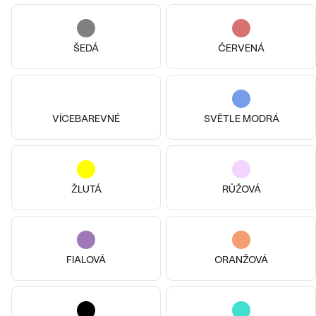
ŠEDÁ
ČERVENÁ
VÍCEBAREVNÉ
SVĚTLE MODRÁ
Pozlacené stříbro - žlutá, Topaz -
lon.
Stříbro, Morganit
Andine
Rina
1 590 Kč
5 190 Kč
ŽLUTÁ
RŮŽOVÁ
SKLADEM
SKLADEM
FIALOVÁ
ORANŽOVÁ