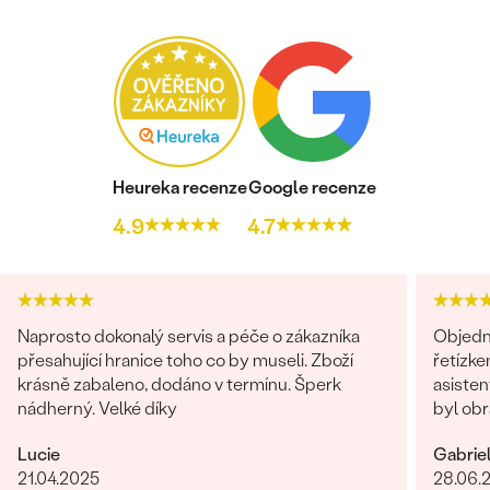
Heureka recenze
Google recenze
4.9
4.7
Naprosto dokonalý servis a péče o zákazníka
Objedn
přesahující hranice toho co by museli. Zboží
řetízke
krásně zabaleno, dodáno v termínu. Šperk
asisten
nádherný. Velké díky
byl obr
věnován
Lucie
Gabrie
dořešil
21.04.2025
28.06.
je nádhe