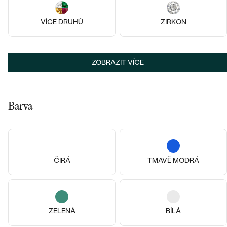
VÍCE DRUHŮ
ZIRKON
ZOBRAZIT VÍCE
Barva
Pozlacené stříbro - žlutá, Rubín
Pozlacené stříbro - žlutá, Granát
Andine
Andine
1 290 Kč
1 290 Kč
SKLADEM
SKLADEM
ČIRÁ
TMAVĚ MODRÁ
ZELENÁ
BÍLÁ