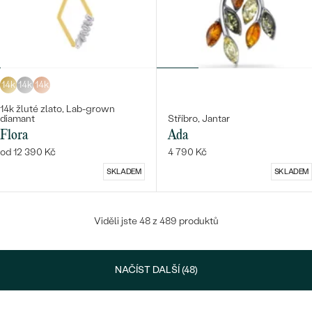
14k
14k
14k
14k žluté zlato, Lab-grown
diamant
Stříbro, Jantar
Flora
Ada
od 12 390 Kč
4 790 Kč
SKLADEM
SKLADEM
Viděli jste 48 z 489 produktů
NAČÍST DALŠÍ (48)