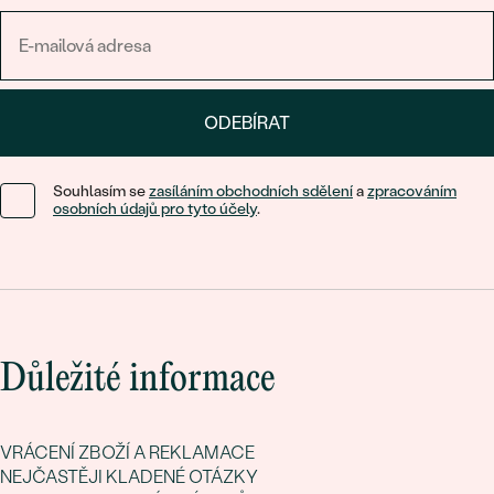
můžete i z různých typů kamenů – od klasických po ty s
moderním twistem. Třeba
lab-grown diamanty
, které jsou k
přírodě šetrnější, ale leskem a krásou si nezadají s těmi
přírodními. Nebo už zmiňované salt and pepper diamanty, které
se nebojí být samy sebou – s drobnými inkluzemi, které z
ODEBÍRAT
každého kamínku dělají originál. Ať už sáhnete po decentním
prstýnku nebo výrazném náhrdelníku,
diamantové šperky
v
různých tvarech vám umožní vyjádřit styl přesně podle vaší
Souhlasím se
zasíláním obchodních sdělení
a
zpracováním
osobních údajů pro tyto účely
.
nálady a vkusu.
Důležité informace
VRÁCENÍ ZBOŽÍ A REKLAMACE
NEJČASTĚJI KLADENÉ OTÁZKY