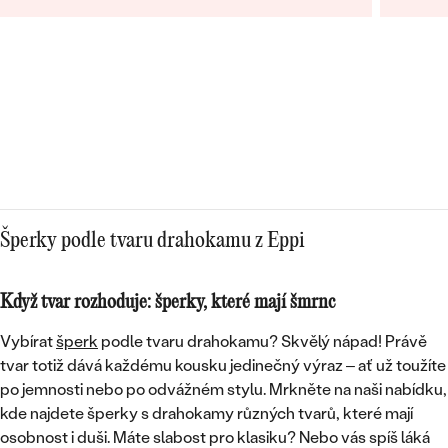
opravdo
bylo ry
Šperky podle tvaru drahokamu z Eppi
Když tvar rozhoduje: šperky, které mají šmrnc
Vybírat
šperk
podle tvaru drahokamu? Skvělý nápad! Právě
tvar totiž dává každému kousku jedinečný výraz – ať už toužíte
po jemnosti nebo po odvážném stylu. Mrkněte na naši nabídku,
kde najdete šperky s drahokamy různých tvarů, které mají
osobnost i duši. Máte slabost pro klasiku? Nebo vás spíš láká