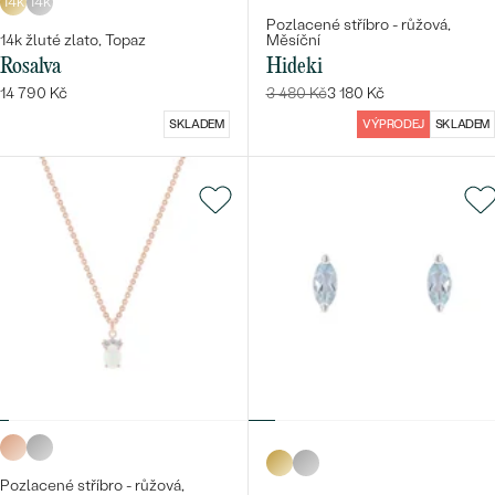
14k
14k
Pozlacené stříbro - růžová,
14k žluté zlato, Topaz
Měsíční
Rosalva
Hideki
14 790 Kč
3 480 Kč
3 180 Kč
SKLADEM
VÝPRODEJ
SKLADEM
Pozlacené stříbro - růžová,