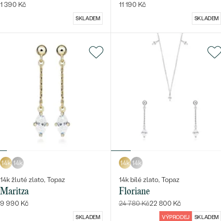
1 390 Kč
11 190 Kč
SKLADEM
SKLADEM
14k
14k
14k
14k
14k žluté zlato, Topaz
14k bílé zlato, Topaz
Maritza
Floriane
9 990 Kč
24 780 Kč
22 800 Kč
SKLADEM
VÝPRODEJ
SKLADEM