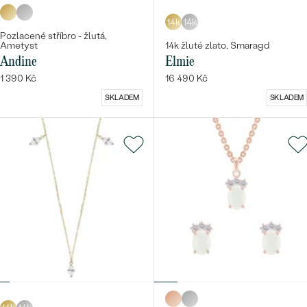
14k
14k
Pozlacené stříbro - žlutá,
Ametyst
14k žluté zlato, Smaragd
Andine
Elmie
1 390 Kč
16 490 Kč
SKLADEM
SKLADEM