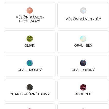
Kasen
Daina
od 12 590 Kč
od 10 390 Kč
MĚSÍČNÍ KÁMEN -
MĚSÍČNÍ KÁMEN - BÍLÝ
BROSKVOVÝ
OLIVÍN
OPÁL - BÍLÝ
OPÁL - MODRÝ
OPÁL - ČERNÝ
Pozlacené stříbro - žlutá,
14k
14k
14k
Měsíční
QUARTZ - RŮZNÉ BARVY
RHODOLIT
Daisi
14k žluté zlato, Diamant
1 890 Kč
Everline
SKLADEM
od 31 190 Kč