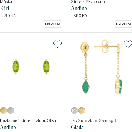
Měsíční
Stříbro, Akvamarín
Kiri
Andine
1 390 Kč
1 690 Kč
SKLADEM
SKLADEM
14k
14k
Pozlacené stříbro - žlutá, Olivín
14k žluté zlato, Smaragd
Andine
Giada