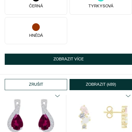
ČERNÁ
TYRKYSOVÁ
HNĚDÁ
Pozlacené stříbro - růžová,
Měsíční
Stříbro, Opál
Perkin
Andine
ZOBRAZIT VÍCE
2 090 Kč
1 390 Kč
SKLADEM
SKLADEM
ZRUŠIT
ZOBRAZIT (489)