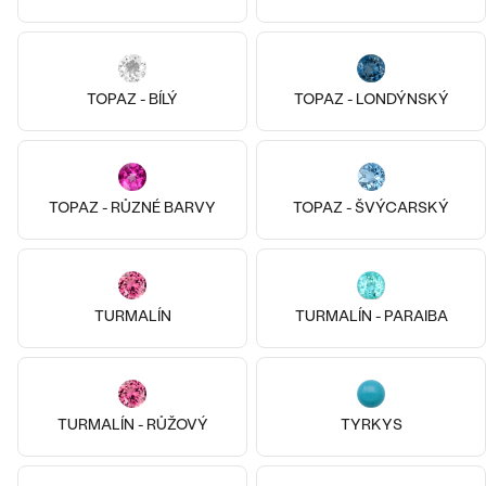
TOPAZ - BÍLÝ
TOPAZ - LONDÝNSKÝ
TOPAZ - RŮZNÉ BARVY
TOPAZ - ŠVÝCARSKÝ
14k
14k žluté zlato, Opál
Stříbro, Citrín
TURMALÍN
TURMALÍN - PARAIBA
Mariana
Andine
9 090 Kč
1 090 Kč
SKLADEM
SKLADEM
TURMALÍN - RŮŽOVÝ
TYRKYS