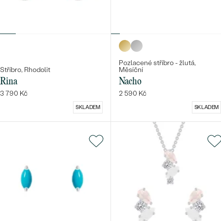
Pozlacené stříbro - žlutá,
Stříbro, Rhodolit
Měsíční
Rina
Nacho
3 790 Kč
2 590 Kč
SKLADEM
SKLADEM