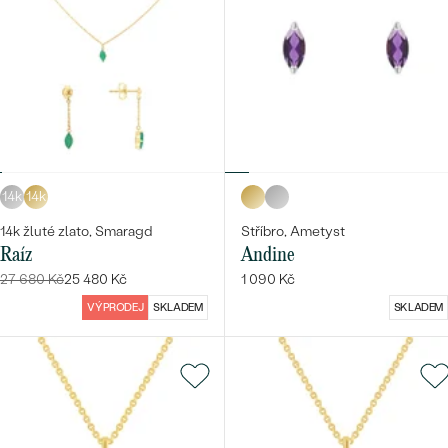
14k
14k
14k žluté zlato, Smaragd
Stříbro, Ametyst
Raíz
Andine
27 680 Kč
25 480 Kč
1 090 Kč
VÝPRODEJ
SKLADEM
SKLADEM