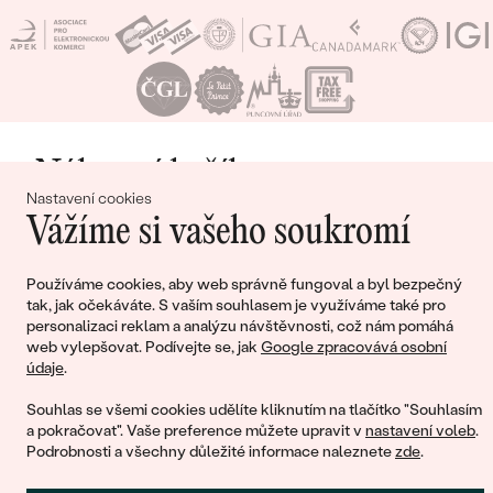
Nákupní košík
Nastavení cookies
Vážíme si vašeho soukromí
Používáme cookies, aby web správně fungoval a byl bezpečný
Ještě jste nepřidali žádné produkty do svého
tak, jak očekáváte. S vaším souhlasem je využíváme také pro
nákupního košíku
personalizaci reklam a analýzu návštěvnosti, což nám pomáhá
web vylepšovat. Podívejte se, jak
Google zpracovává osobní
údaje
.
Souhlas se všemi cookies udělíte kliknutím na tlačítko "Souhlasím
a pokračovat". Vaše preference můžete upravit v
nastavení voleb
.
POKRAČOVAT V NÁKUPU
Podrobnosti a všechny důležité informace naleznete
zde
.