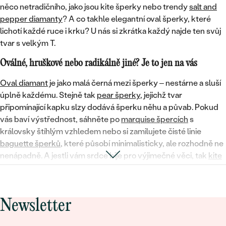
něco netradičního, jako jsou kite šperky nebo trendy
salt and
pepper diamanty
? A co takhle elegantní oval šperky, které
lichotí každé ruce i krku? U nás si zkrátka každý najde ten svůj
tvar s velkým T.
Oválné, hruškové nebo radikálně jiné? Je to jen na vás
Oval diamant
je jako malá černá mezi šperky – nestárne a sluší
úplně každému. Stejně tak
pear šperky
, jejichž tvar
připomínající kapku slzy dodává šperku něhu a půvab. Pokud
vás baví výstřednost, sáhněte po
marquise špercích
s
královsky štíhlým vzhledem nebo si zamilujete čisté linie
baguette šperků
, které působí minimalisticky, ale rozhodně ne
nenápadně. A jestli vám srdce bije pro výjimečné věci, tak
kite
šperky
jsou přesně tím „něčím jiným“, co se jen tak nevidí.
Diamantové šperky trochu jinak – moderní, udržitelné a
krásné
Newsletter
Tvar není jediná věc, kterou si u nás můžete zamilovat. Vybírat