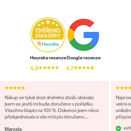
Heureka recenze
Google recenze
4.9
4.7
Nákup se týkal dost drahého zboží, obávala
Napros
jsem se, jestli mi bude doručeno v pořádku.
velmi 
Všechno klaplo na 100 %. Dokonce jsem něco
unikátn
přiobjednávala a vše mi bylo doručeno
přizpůs
najednou, jak mi slíbili. Obchod můžu rozhodně
precizn
vst
Marcela
doporučit.