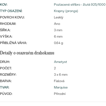
náušnice
Nejprodávanější
KOV
:
Pozlacené stříbro - žlutá 925/1000
PODLE TVARU KAMENE
TYP OSAZENÍ
:
Krapny (prongs)
Personalizované
prsteny
POVRCH KOVU:
Lesklý
NA MÍRU
PROHLÉDNOUT
RHODIUM:
Ano
přívěsky
DIAMANTY
ŠÍŘKA:
3 mm
VÝŠKA:
6 mm
PROHLÉDNOUT
PŘIBLIŽNÁ VÁHA:
0.64 g
Wave kolekce
OBJEVIT
Detaily o osazeném drahokamu
DRUH:
Ametyst
POČET:
2
PROHLÉDNOUT
ROZMĚRY:
3 x 6 mm
BARVA:
Fialová
TVAR
:
Marquise
PŮVOD:
Přírodní