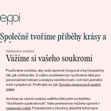
Společně tvoříme příběhy krásy a
lásky
Nastavení cookies
Vážíme si vašeho soukromí
Připojte se k nám!
Používáme cookies, aby web správně fungoval a byl bezpečný
tak, jak očekáváte. S vaším souhlasem je využíváme také pro
personalizaci reklam a analýzu návštěvnosti, což nám pomáhá
web vylepšovat. Podívejte se, jak
Google zpracovává osobní
údaje
.
Souhlas se všemi cookies udělíte kliknutím na tlačítko
"Souhlasím a pokračovat". Vaše preference můžete upravit v
nastavení voleb
. Podrobnosti a všechny důležité informace
© 2011 - 2026, Eppi.cz