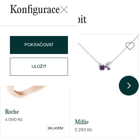
Konfigurace
Mohlo by se vám líbit
Bestsellery
POKRAČOVAT
OBJEVIT
ULOŽIT
Roche
4 090 Kč
Millie
SKLADEM
5 290 Kč