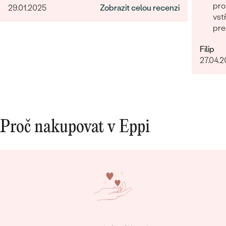
pro
29.01.2025
Zobrazit celou recenzi
vst
pre
Filip
27.04.
Proč nakupovat v Eppi