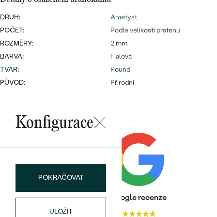
náušnice
Nejprodávanější
PODLE TVARU KAMENE
DRUH:
Ametyst
Personalizované
POČET:
Podle velikosti prstenu
prsteny
NA MÍRU
ROZMĚRY:
2 mm
PROHLÉDNOUT
přívěsky
BARVA:
Fialová
DIAMANTY
TVAR
:
Round
PŮVOD:
Přírodní
PROHLÉDNOUT
Wave kolekce
OBJEVIT
Konfigurace
PROHLÉDNOUT
POKRAČOVAT
Heureka recenze
Google recenze
ULOŽIT
4.9
4.7