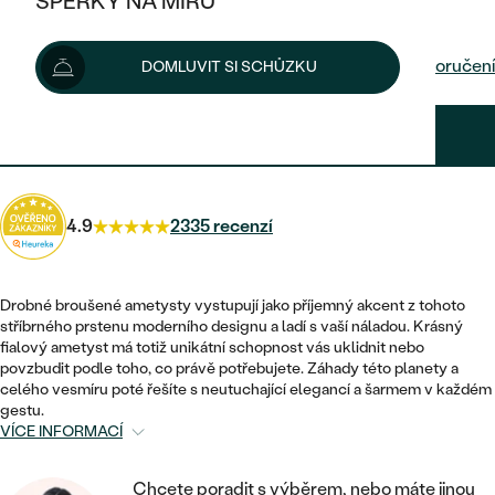
ŠPERKY NA MÍRU
5 940 Kč
6 690 Kč
-12 %
KOMBINOVANÉ ZLATO
STŘÍBRNÉ
POSTRANNÍ KAMENY
ZLATÉ
VÝPRODEJ
ŠPERKY SKLADEM
Dodání do 24 hod. nebo ihned
na prodejně
Možnosti doručení
DOMLUVIT SI SCHŮZKU
PLATINOVÉ
HALO
DLE STYLU
STŘÍBRNÉ
KDYŽ ŠPERKY POMÁHAJÍ
VÝPRODEJ
JEDNODUCHÉ
4 455 Kč
s kódem
SUN25
.
TŘI KAMENY
PLATINOVÉ
DLE STYLU
DLE TYPU
DLE MATERIÁLU
BEZ KAMENE
PECKOVÉ
VINTAGE
NÁUŠNICE
ZLATÉ
DLE STYLU
4.9
2335 recenzí
ETERNITY
KRUHOVÉ
SNUBNÍ A ZÁSNUBNÍ SETY
SOLITÉR
PRSTENY
STŘÍBRNÉ
VYKROJENÉ
MINIMALISTICKÉ
NETRADIČNÍ
Drobné broušené ametysty vystupují jako příjemný akcent z tohoto
NAROZENÍ DÍTĚTE
PŘÍVĚSKY
PLATINOVÉ
stříbrného prstenu moderního designu a ladí s vaší náladou. Krásný
VINTAGE
fialový ametyst má totiž unikátní schopnost vás uklidnit nebo
VISACÍ
PERSONALIZOVANÉ
povzbudit podle toho, co právě potřebujete. Záhady této planety a
NÁRAMKY
SESTAV SI SVŮJ PRSTEN
celého vesmíru poté řešíte s neutuchající elegancí a šarmem v každém
NETRADIČNÍ
DLE STYLU
SOLITÉR
gestu.
ZAČÍT S PRSTENEM
SE ZNAMENÍM ZVĚROKRUHU
SETY
VÍCE INFORMACÍ
ETERNITY
TEPANÉ
VE TVARU SRDCE
ZAČÍT S DIAMANTEM
MINIMALISTICKÉ
PÁNSKÉ ŠPERKY
Chcete poradit s výběrem, nebo máte jinou