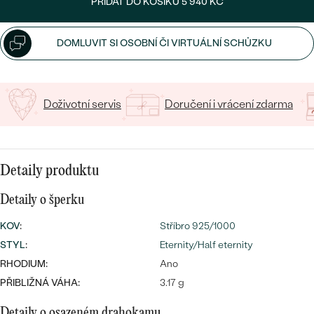
PŘIDAT DO KOŠÍKU
5 940 KČ
CENOVĚ DOSTUPNÉ
DRAHOKAM
CENOVĚ DOSTUPNÉ
S DRAHOKAMY
LUXUSNÍ
Nejprodávanější
DOMLUVIT SI OSOBNÍ ČI VIRTUÁLNÍ SCHŮZKU
LUXUSNÍ
S LAB-GROWN DIAMANTY
DLE MATERIÁLU
snubní prsteny
ZLATO
S PERLAMI
Doživotní servis
Doručení i vrácení zdarma
PLATINA
DLE STYLU
PROHLÉDNOUT
STŘÍBRO
PERSONALIZOVANÉ
Detaily produktu
Detaily o šperku
SYMBOLICKÉ
KOV
:
Stříbro 925/1000
MINIMALISTICKÉ
STYL
:
Eternity/Half eternity
RHODIUM:
Ano
PODLE PŘÍLEŽITOSTI
Nejprodávanější
PŘIBLIŽNÁ VÁHA:
3.17 g
PODLE BARVY
Detaily o osazeném drahokamu