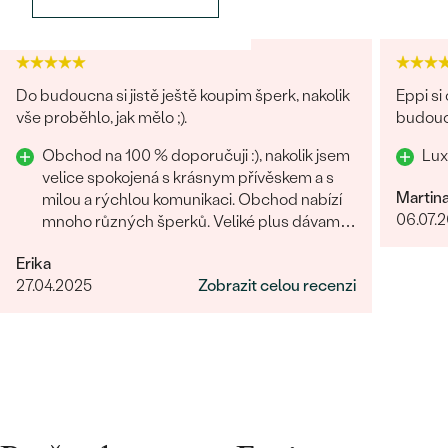
Bestsellery
Do budoucna si jistě ještě koupim šperk, nakolik
Eppi si
vše proběhlo, jak mělo ;).
budouc
Obchod na 100 % doporučuji :), nakolik jsem
Lux
velice spokojená s krásnym přívěskem a s
OBJEVIT
Martin
milou a rýchlou komunikaci. Obchod nabízí
06.07.
mnoho různých šperků. Veliké plus dávam i
za rýchle vyhotovení přívěsku.
Erika
27.04.2025
Zobrazit celou recenzi