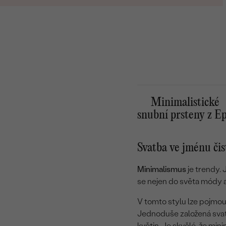
Minimalistické
snubní prsteny z E
Svatba ve jménu či
Minimalismus
je trendy. 
se nejen do světa módy a
V tomto stylu lze pojmou
Jednoduše založená svat
květin. Je skvělé, že min