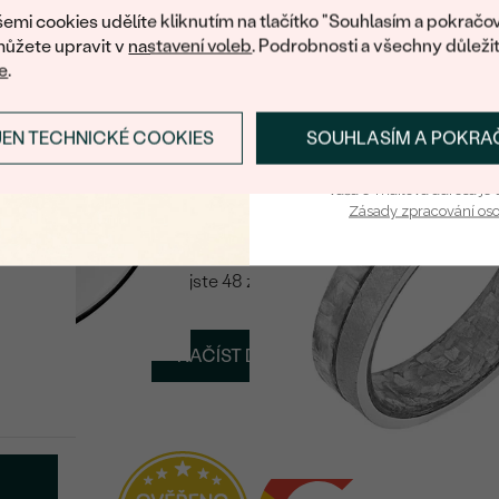
7 690 Kč
emi cookies udělíte kliknutím na tlačítko "Souhlasím a pokračov
ůžete upravit v
nastavení voleb
. Podrobnosti a všechny důleži
e
.
o
JEN TECHNICKÉ COOKIES
SOUHLASÍM A POKRA
PŘIHLÁSIT SE A ZÍ
SKLADEM
Karbon + Titan
Toby
Vaša e-mailová adresa je 
16 999 Kč
Zásady zpracování os
Viděli jste 48 z 50 produktů
NAČÍST DALŠÍ (2)