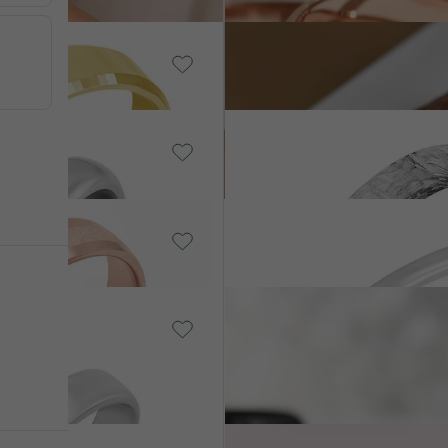
od 18 452 Kč
14k růžové zlato
Aase
od 22 057 Kč
Karbon
Briony
7 870 Kč
14k bílé zlato
Claudia
od 29 409 Kč
Karbon, Bez kamene
Grover
SK
7 630 Kč
o
Karbon + stříbro