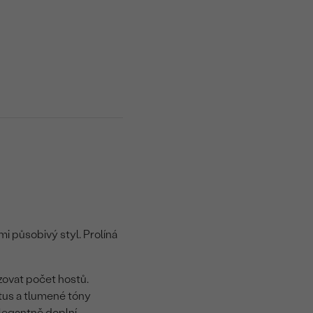
i působivý styl. Prolíná
zovat počet hostů.
tus a tlumené tóny
elegantně doplní.