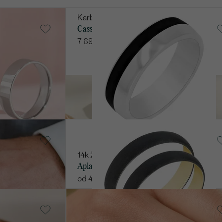
Karbon + stříbro
Cassia
SKLADEM
7 690 Kč
 gold:
 zlata
14k žluté zlato
Apla
od 40 361 Kč
14k žluté zlato
Ebie