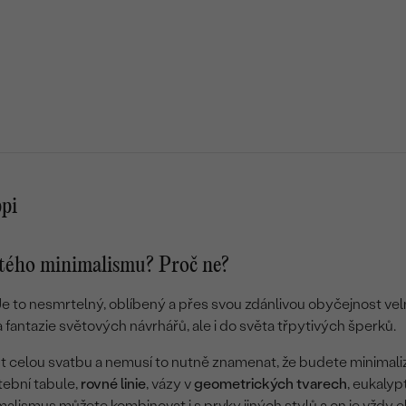
ppi
stého minimalismu? Proč ne?
Je to nesmrtelný, oblíbený a přes svou zdánlivou obyčejnost velm
 fantazie světových návrhářů, ale i do světa třpytivých šperků.
t celou svatbu a nemusí to nutně znamenat, že budete minimali
ební tabule,
rovné linie
, vázy v
geometrických tvarech
, eukalyp
imalismus můžete kombinovat i s prvky jiných stylů a on je vždy 