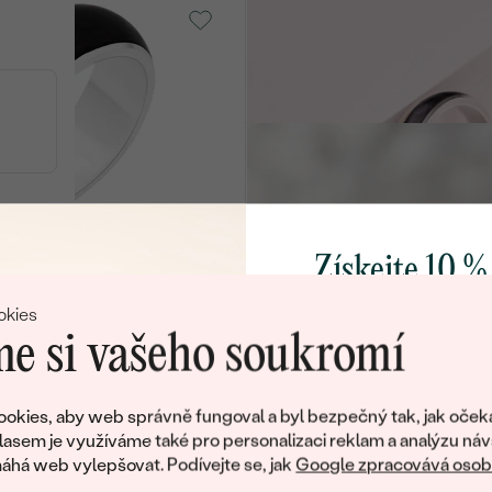
Kaidan
SKLADEM
SKL
7 690 Kč
Karbon, Bez kamene
Mingus
SK
7 630 Kč
Získejte 10 %
o
Karbon + stříbro
svůj první 
okies
Cassia
SKLADEM
SKL
e si vašeho soukromí
13 990 Kč
Přidejte se k nám a 
poctivě vyráběných 
okies, aby web správně fungoval a byl bezpečný tak, jak oček
Jako dárek na přivítá
lasem je využíváme také pro personalizaci reklam a analýzu náv
o
Karbon + stříbro
zašleme slevový kód
há web vylepšovat. Podívejte se, jak
Google zpracovává osobn
Elealen
nákup.