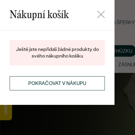
Nákupní košík
LETNÍ BLACK FRIDAY: −25 % NA ŠPERK
Ještě jste nepřidali žádné produkty do
O NÁS
BLOG
ŠPERKY NA MÍRU
DOMLUVIT SI SCHŮZKU
svého nákupního košíku
VÝPRODEJ
SNUBNÍ PRSTENY
ZÁSNU
POKRAČOVAT V NÁKUPU