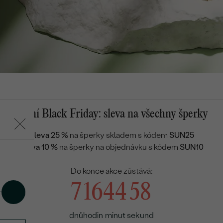
Letní Black Friday: sleva na všechny šperky
Sleva 25 %
na šperky skladem s kódem
SUN25
Sleva 10 %
na šperky na objednávku s kódem
SUN10
Do konce akce zůstává:
7
16
44
56
dnů
hodin
minut
sekund