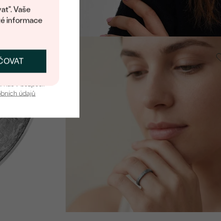
9 790 Kč
at". Vaše
té informace
Karbon, Bez kamene
Jaidon
ČOVAT
SKAT SLEVU
SKLADEM
4 490 Kč
u nás v bezpečí.
obních údajů