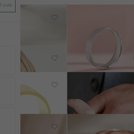
 gold
14k bílé zlato
Ilah
od 20 918 Kč
 gold
Champagne
nová barva
Platina
OBJEVIT
Aeneas
od 42 676 Kč
14k bílé zlato
Ygyn