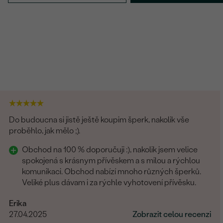
Do budoucna si jistě ještě koupim šperk, nakolik vše
proběhlo, jak mělo ;).
Obchod na 100 % doporučuji :), nakolik jsem velice
spokojená s krásnym přívěskem a s milou a rýchlou
komunikaci. Obchod nabízí mnoho různých šperků.
Veliké plus dávam i za rýchle vyhotovení přívěsku.
Erika
27.04.2025
Zobrazit celou recenzi