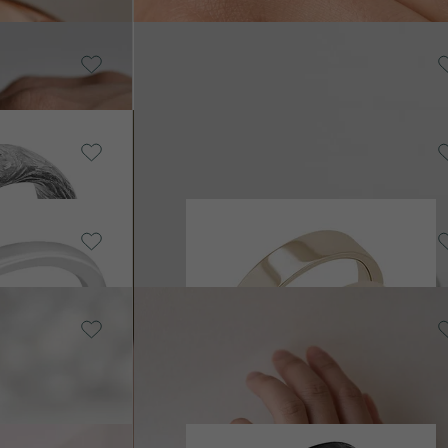
od 18 347 Kč
14k žluté zlato
Alays
od 31 500 Kč
Platina
Alays
od 35 129 Kč
14k champagne gold
Ilah
od 20 918 Kč
Karbon + stříbro
Robin
LADEM
SKLADEM
7 690 Kč
Karbon + stříbro