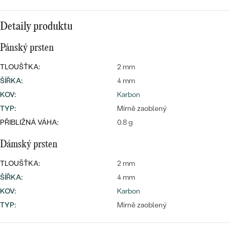
náušnice
Nejprodávanější
PODLE TVARU KAMENE
Personalizované
Detaily produktu
prsteny
NA MÍRU
PROHLÉDNOUT
Pánský prsten
přívěsky
DIAMANTY
TLOUŠŤKA:
2 mm
ŠÍŘKA
:
4 mm
PROHLÉDNOUT
KOV
:
Karbon
Wave kolekce
OBJEVIT
TYP
:
Mírně zaoblený
PŘIBLIŽNÁ VÁHA:
0.8 g
Dámský prsten
PROHLÉDNOUT
TLOUŠŤKA:
2 mm
ŠÍŘKA
:
4 mm
KOV
:
Karbon
TYP
:
Mírně zaoblený