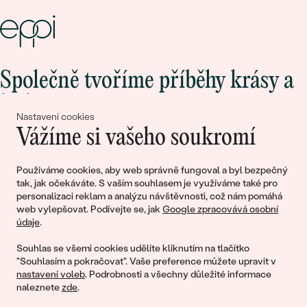
Společně tvoříme příběhy krásy a
lásky
Nastavení cookies
Vážíme si vašeho soukromí
Připojte se k nám!
Používáme cookies, aby web správně fungoval a byl bezpečný
tak, jak očekáváte. S vaším souhlasem je využíváme také pro
personalizaci reklam a analýzu návštěvnosti, což nám pomáhá
web vylepšovat. Podívejte se, jak
Google zpracovává osobní
údaje
.
Souhlas se všemi cookies udělíte kliknutím na tlačítko
"Souhlasím a pokračovat". Vaše preference můžete upravit v
nastavení voleb
. Podrobnosti a všechny důležité informace
© 2011 - 2026, Eppi.cz
naleznete
zde
.