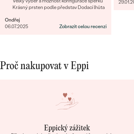
Velký výběr a možnost konfigurace šperku
29.01.
Krásný prsten podle představ Dodací lhůta
Ondřej
06.07.2025
Zobrazit celou recenzi
Proč nakupovat v Eppi
Eppický zážitek