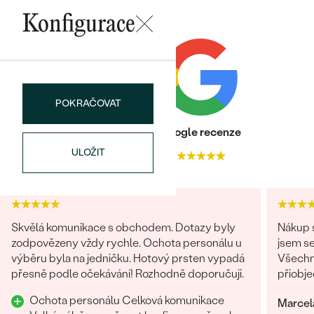
Konfigurace
Bestsellery
POKRAČOVAT
Heureka recenze
Google recenze
OBJEVIT
ULOŽIT
4.9
4.7
Skvělá komunikace s obchodem. Dotazy byly
Nákup s
zodpovězeny vždy rychle. Ochota personálu u
jsem se
výběru byla na jedničku. Hotový prsten vypadá
Všechn
přesně podle očekávání! Rozhodně doporučuji.
přiobje
najedno
Ochota personálu Celková komunikace
Marcel
doporuč