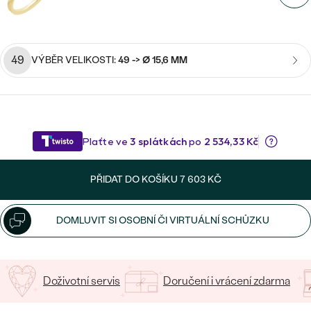
CENOVĚ DOSTUPNÉ
DRAHOKAM
CENOVĚ DOSTUPNÉ
S DRAHOKAMY
LUXUSNÍ
Nejprodávanější
LUXUSNÍ
S LAB-GROWN DIAMANTY
DLE MATERIÁLU
49
VÝBĚR VELIKOSTI:
49 -> Ø 15,6 MM
snubní prsteny
ZLATO
S PERLAMI
PLATINA
DLE STYLU
PROHLÉDNOUT
STŘÍBRO
PERSONALIZOVANÉ
PŘIDAT DO KOŠÍKU
7 603 KČ
SYMBOLICKÉ
DOMLUVIT SI OSOBNÍ ČI VIRTUÁLNÍ SCHŮZKU
MINIMALISTICKÉ
PODLE PŘÍLEŽITOSTI
Nejprodávanější
Doživotní servis
Doručení i vrácení zdarma
PODLE BARVY