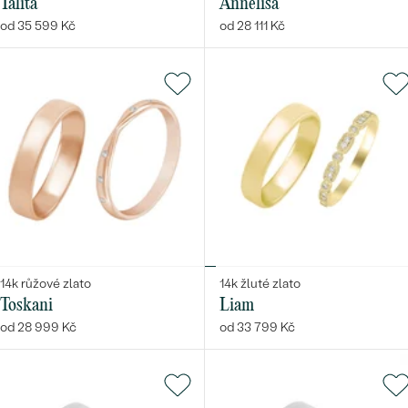
Talita
Annelisa
od 35 599 Kč
od 28 111 Kč
14k růžové zlato
14k žluté zlato
Toskani
Liam
od 28 999 Kč
od 33 799 Kč