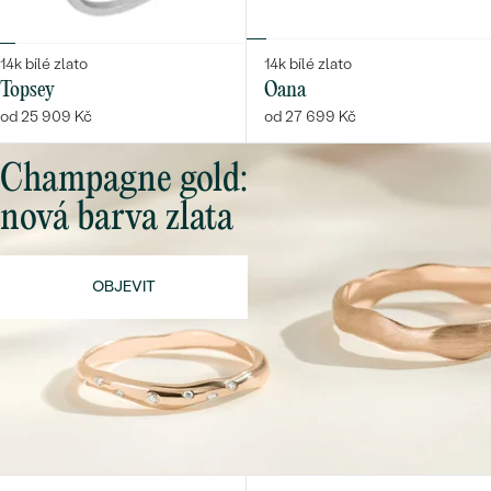
14k bílé zlato
14k bílé zlato
Topsey
Oana
od 25 909 Kč
od 27 699 Kč
Champagne gold:
nová barva zlata
OBJEVIT