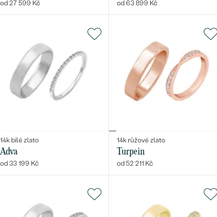
od 27 599 Kč
od 63 899 Kč
14k bílé zlato
14k růžové zlato
Adva
Turpein
od 33 199 Kč
od 52 211 Kč