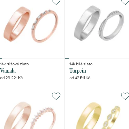
14k růžové zlato
14k bílé zlato
Vamala
Turpein
od 29 221 Kč
od 42 511 Kč