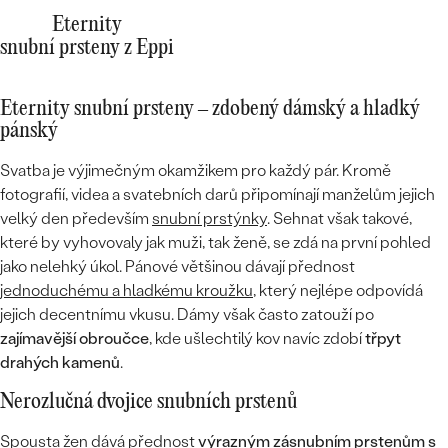
Eternity
snubní prsteny z Eppi
Eternity snubní prsteny – zdobený dámský a hladký
pánský
Svatba je výjimečným okamžikem pro každý pár. Kromě
fotografií, videa a svatebních darů připomínají manželům jejich
velký den především
snubní prstýnky
. Sehnat však takové,
které by vyhovovaly jak muži, tak ženě, se zdá na první pohled
jako nelehký úkol. Pánové většinou dávají přednost
jednoduchému a hladkému kroužku
, který nejlépe odpovídá
jejich decentnímu vkusu. Dámy však často zatouží po
zajímavější obroučce
, kde ušlechtilý kov navíc zdobí
třpyt
drahých kamenů
.
Nerozlučná dvojice snubních prstenů
Spousta žen dává přednost
výrazným zásnubním prstenům s