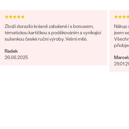
Zboží dorazilo krásně zabalené i s bonusem,
Nákup s
tématickou kartičkou s poděkováním a vynikající
jsem se
sušenkou české ruční výroby. Velmi milé.
Všechn
přiobje
Radek
najedno
26.06.2025
Marcel
doporuč
29.01.