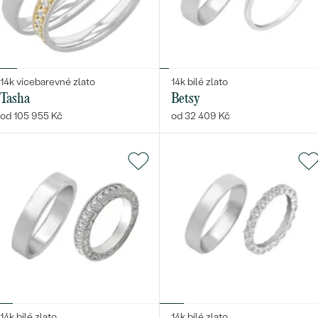
Bestsellery
14k vícebarevné zlato
14k bílé zlato
Tasha
Betsy
od 105 955 Kč
od 32 409 Kč
OBJEVIT
14k bílé zlato
14k bílé zlato