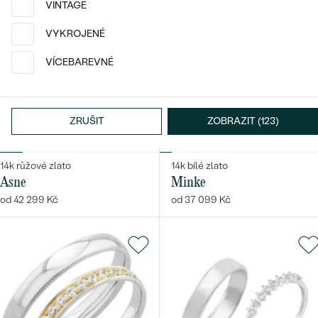
náušnice
VINTAGE
Nejprodávanější
PODLE TVARU KAMENE
VYKROJENÉ
Personalizované
prsteny
NA MÍRU
VÍCEBAREVNÉ
PROHLÉDNOUT
přívěsky
DIAMANTY
ZRUŠIT
ZOBRAZIT (123)
PROHLÉDNOUT
Wave kolekce
OBJEVIT
14k růžové zlato
14k bílé zlato
Asne
Minke
od 42 299 Kč
od 37 099 Kč
PROHLÉDNOUT