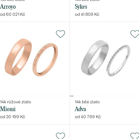
Arroyo
Sykes
od 60 021 Kč
od 41 809 Kč
14k růžové zlato
14k bílé zlato
Miomi
Adva
od 30 199 Kč
od 40 799 Kč