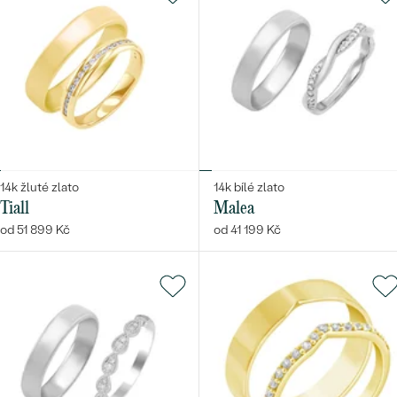
14k žluté zlato
14k bílé zlato
Tiall
Malea
od 51 899 Kč
od 41 199 Kč