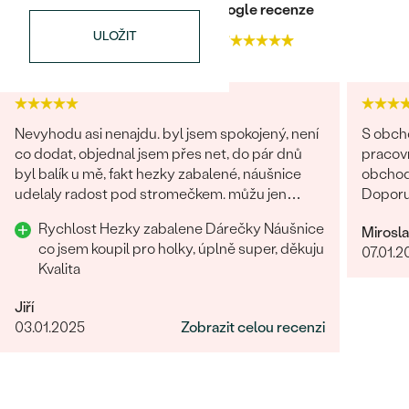
Heureka recenze
Google recenze
ULOŽIT
4.9
4.7
Nevyhodu asi nenajdu. byl jsem spokojený, není
S obch
co dodat, objednal jsem přes net, do pár dnů
pracovn
byl balík u mě, fakt hezky zabalené, náušnice
obchodů
udelaly radost pod stromečkem. můžu jen
Doporu
doporučit Děkuji
Rychlost Hezky zabalene Dárečky Náušnice
Mirosl
co jsem koupil pro holky, úplně super, děkuju
07.01.2
Kvalita
Jiří
03.01.2025
Zobrazit celou recenzi