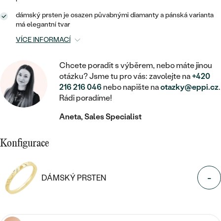
MINIMALISTICKÉ
RUČNĚ RYTÉ
DĚTSKÉ
ZAČÍT S LAB-GROWN DIAMANTEM
MEDAILONKY
DĚTSKÉ ŠPERKY
dámský prsten je osazen půvabnými diamanty a pánská varianta
STATEMENT
má elegantní tvar
S VÝPLNÍ
PIERCING
ZAČÍT S BAREVNÝM DIAMANTEM
ŘETÍZKY
BROŽE
VÍCE INFORMACÍ
PEČETNÍ
SVATEBNÍ SETY
VE TVARU SRDCE
DOPLŇKY
DLE KAMENE
Chcete poradit s výběrem, nebo máte jinou
DLE DRAHOKAMU
PERSONALIZOVANÉ
otázku? Jsme tu pro vás: zavolejte na
+420
S DIAMANTY
DLE CENY
SE ZVÍŘATY
216 216 046
nebo napište na
otazky@eppi.cz
.
DIAMANT
DLE MATERIÁLU
Rádi poradíme!
CENOVĚ DOSTUPNÉ
DLE DRAHOKAMU
S DRAHOKAMY
LAB-GROWN DIAMANT
ZLATO
Aneta, Sales Specialist
DLE DRAHOKAMU
S DIAMANTY
LUXUSNÍ
S PERLAMI
MOISSANIT
S DIAMANTY
STŘÍBRO
Konfigurace
S DRAHOKAMY
BAREVNÝ DIAMANT
S DRAHOKAMY
PLATINA
DLE CENY
S PERLAMI
-
DÁMSKÝ PRSTEN
CENOVĚ DOSTUPNÉ
ČERNÝ DIAMANT
S PERLAMI
DLE KAMENE
DLE CENY
LUXUSNÍ
SALT AND PEPPER DIAMANT
S DIAMANTY
DLE CENY