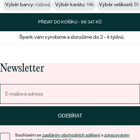
Výběr barvy:
růžová
Výběr karátu:
14k
Výběr velikosti:
51 
PŘIDAT DO KOŠÍKU -
66 347 KČ
Šperk vám vyrobíme a doručíme do 3 - 4 týdnů.
Newsletter
ODEBÍRAT
Souhlasím se
zasíláním obchodních sdělení
a
zpracováním