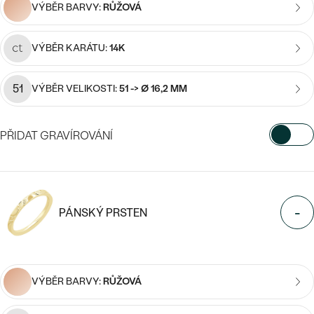
CENOVĚ DOSTUPNÉ
VÝBĚR BARVY:
RŮŽOVÁ
DRAHOKAM
CENOVĚ DOSTUPNÉ
S DRAHOKAMY
LUXUSNÍ
Nejprodávanější
VÝBĚR KARÁTU:
14K
LUXUSNÍ
S LAB-GROWN DIAMANTY
DLE MATERIÁLU
snubní prsteny
ZLATO
51
VÝBĚR VELIKOSTI:
51 -> Ø 16,2 MM
S PERLAMI
PLATINA
PŘIDAT GRAVÍROVÁNÍ
DLE STYLU
PROHLÉDNOUT
STŘÍBRO
VYBERTE FONT
PERSONALIZOVANÉ
SYMBOLICKÉ
Napište iniciály/text
-
PÁNSKÝ PRSTEN
15
/ 15 ZNAKŮ
MINIMALISTICKÉ
PODLE PŘÍLEŽITOSTI
Nejprodávanější
VÝBĚR BARVY:
RŮŽOVÁ
PODLE BARVY