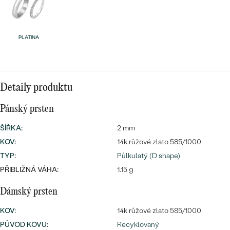
PLATINA
Detaily produktu
Pánský prsten
ŠÍŘKA
:
2 mm
KOV
:
14k růžové zlato 585/1000
TYP
:
Půlkulatý (D shape)
PŘIBLIŽNÁ VÁHA:
1.15 g
Dámský prsten
KOV
:
14k růžové zlato 585/1000
PŮVOD KOVU
:
Recyklovaný