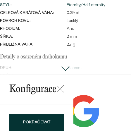
STYL
:
Eternity/Half eternity
CELKOVÁ KARÁTOVÁ VÁHA:
0.39 ct
POVRCH KOVU:
Lesklý
RHODIUM:
Ano
ŠÍŘKA:
2 mm
PŘIBLIŽNÁ VÁHA:
2.7 g
Detaily o osazeném drahokamu
DRUH:
Diamant
POČET:
13
KARÁTOVÁ VÁHA
:
0.39 ct
Konfigurace
ROZMĚRY:
2.00 mm (0.03ct)
ČISTOTA
:
SI1
BARVA
:
G-H
TVAR
:
Round
POKRAČOVAT
BRUS
:
Velmi dobrý