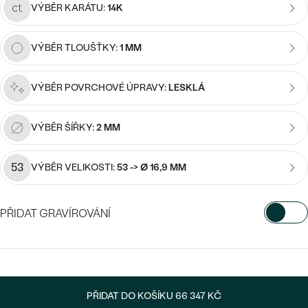
náušnice
VÝBĚR KARÁTU:
14K
Nejprodávanější
PODLE TVARU KAMENE
Personalizované
VÝBĚR TLOUŠŤKY:
1 MM
prsteny
NA MÍRU
PROHLÉDNOUT
přívěsky
DIAMANTY
VÝBĚR POVRCHOVÉ ÚPRAVY:
LESKLÁ
PROHLÉDNOUT
VÝBĚR ŠÍŘKY:
2 MM
Wave kolekce
OBJEVIT
53
VÝBĚR VELIKOSTI:
53 -> Ø 16,9 MM
PROHLÉDNOUT
PŘIDAT GRAVÍROVÁNÍ
VYBERTE FONT
Napište iniciály/text
PŘIDAT DO KOŠÍKU
66 347 KČ
15
/ 15 ZNAKŮ