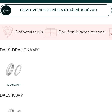
DOMLUVIT SI OSOBNÍ ČI VIRTUÁLNÍ SCHŮZKU
Bestsellery
Doživotní servis
Doručení i vrácení zdarma
OBJEVIT
DALŠÍ DRAHOKAMY
MOISSANIT
DALŠÍ KOVY