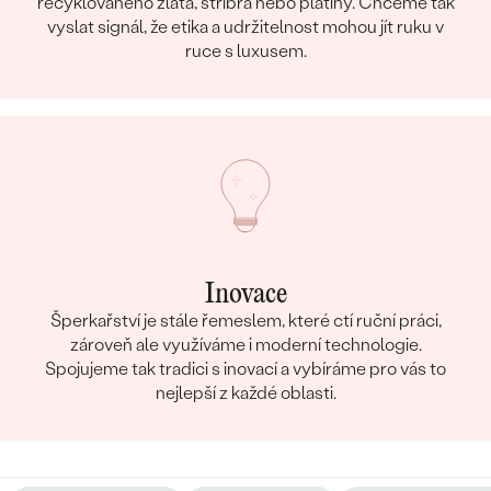
recyklovaného zlata, stříbra nebo platiny. Chceme tak
vyslat signál, že etika a udržitelnost mohou jít ruku v
ruce s luxusem.
Inovace
Šperkařství je stále řemeslem, které ctí ruční práci,
zároveň ale využíváme i moderní technologie.
Spojujeme tak tradici s inovací a vybíráme pro vás to
nejlepší z každé oblasti.