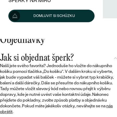
ŠPERKY NA MÍRU
KOMBINOVANÉ ZLATO
STŘÍBRNÉ
Ponákupní servis
POSTRANNÍ KAMENY
ZLATÉ
VÝPRODEJ
ŠPERKY SKLADEM
DOMLUVIT SI SCHŮZKU
PLATINOVÉ
HALO
DLE STYLU
STŘÍBRNÉ
KDYŽ ŠPERKY POMÁHAJÍ
VÝPRODEJ
JEDNODUCHÉ
TŘI KAMENY
PLATINOVÉ
DLE STYLU
Objednávky
DLE TYPU
DLE MATERIÁLU
BEZ KAMENE
PECKOVÉ
VINTAGE
NÁUŠNICE
ZLATÉ
DLE STYLU
ETERNITY
Jak si objednat šperk?
KRUHOVÉ
SNUBNÍ A ZÁSNUBNÍ SETY
SOLITÉR
PRSTENY
STŘÍBRNÉ
Našli jste svého favorita? Jednoduše ho vložte do nákupního
VYKROJENÉ
MINIMALISTICKÉ
NETRADIČNÍ
košíku pomocí tlačítka „Do košíku“. V dalším kroku si vyberte,
NAROZENÍ DÍTĚTE
PŘÍVĚSKY
PLATINOVÉ
jak bude vypadat váš balíček - můžete si vybrat typ krabičky,
VINTAGE
VISACÍ
balení a další dárečky. Dále se přesuňte do nákupního košíku.
PERSONALIZOVANÉ
NÁRAMKY
SESTAV SI SVŮJ PRSTEN
Tady můžete vložit slevový kód nebo rovnou přejít k výběru
NETRADIČNÍ
DLE STYLU
dopravy, kde je nutné uvést vaše kontaktní údaje. Nakonec
SOLITÉR
ZAČÍT S PRSTENEM
SE ZNAMENÍM ZVĚROKRUHU
SETY
přejďete do pokladny, zvolte způsob platby a objednávku
ETERNITY
dokončete. Pokud máte jakékoliv otázky, neváhejte se na
TEPANÉ
nás
VE TVARU SRDCE
ZAČÍT S DIAMANTEM
obrátit
.
MINIMALISTICKÉ
PÁNSKÉ ŠPERKY