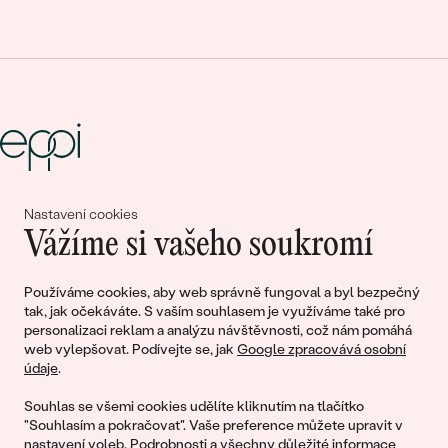
Společně tvoříme příběhy krásy a
Nastavení cookies
Vážíme si vašeho soukromí
lásky
Používáme cookies, aby web správně fungoval a byl bezpečný
tak, jak očekáváte. S vaším souhlasem je využíváme také pro
Připojte se k nám!
personalizaci reklam a analýzu návštěvnosti, což nám pomáhá
web vylepšovat. Podívejte se, jak
Google zpracovává osobní
údaje
.
Souhlas se všemi cookies udělíte kliknutím na tlačítko
"Souhlasím a pokračovat". Vaše preference můžete upravit v
nastavení voleb
. Podrobnosti a všechny důležité informace