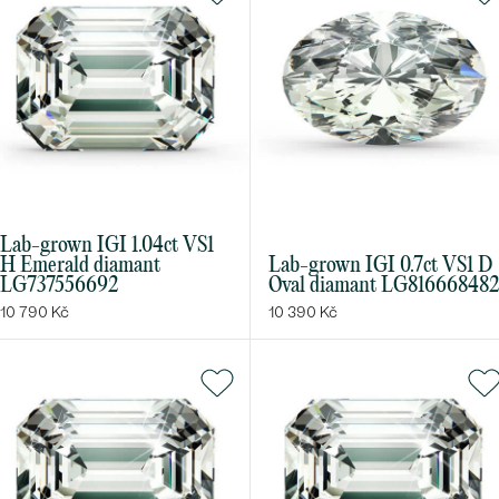
Lab-grown IGI 1.04ct VS1
H Emerald diamant
Lab-grown IGI 0.7ct VS1 D
LG737556692
Oval diamant LG816668482
10 790 Kč
10 390 Kč