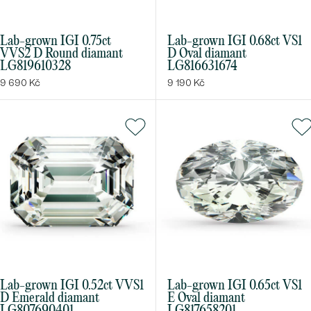
Lab-grown IGI 0.75ct
Lab-grown IGI 0.68ct VS1
VVS2 D Round diamant
D Oval diamant
Bestsellery
LG819610328
LG816631674
9 690 Kč
9 190 Kč
OBJEVIT
Lab-grown IGI 0.52ct VVS1
Lab-grown IGI 0.65ct VS1
D Emerald diamant
E Oval diamant
LG807690401
LG817658201