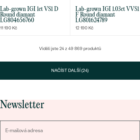
Lab-grown IGI 1ct VS1 D
Lab-grown IGI 1.03ct VVS1
Round diamant
F Round diamant
LG804656760
LG801624789
11 190 Kč
12 190 Kč
Viděli jste 24 z 49 869 produktů
NAČÍST DALŠÍ (24)
Newsletter