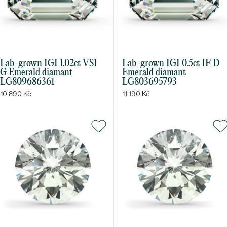
Lab-grown IGI 1.02ct VS1
Lab-grown IGI 0.5ct IF D
G Emerald diamant
Emerald diamant
LG809686361
LG803695793
10 890 Kč
11 190 Kč