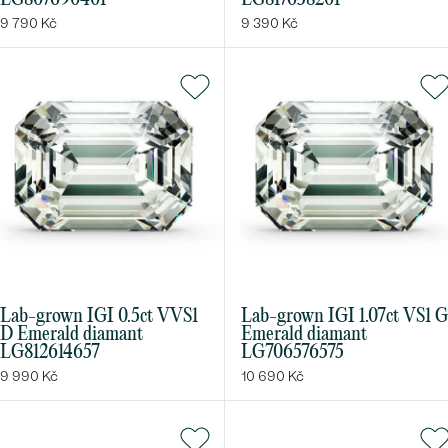
9 790 Kč
9 390 Kč
Lab-grown IGI 0.5ct VVS1
Lab-grown IGI 1.07ct VS1 G
D Emerald diamant
Emerald diamant
LG812614657
LG706576575
9 990 Kč
10 690 Kč