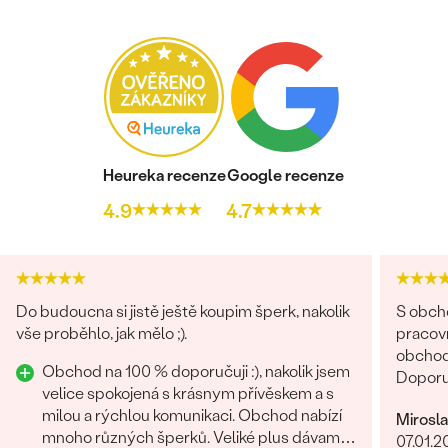
Heureka recenze
Google recenze
4.9
4.7
Do budoucna si jistě ještě koupim šperk, nakolik
S obch
vše proběhlo, jak mělo ;).
pracovn
obchodů
Obchod na 100 % doporučuji :), nakolik jsem
Doporu
velice spokojená s krásnym přívěskem a s
milou a rýchlou komunikaci. Obchod nabízí
Mirosl
mnoho různých šperků. Veliké plus dávam i
07.01.2