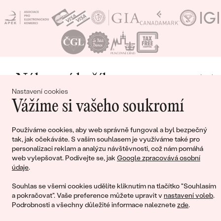
Jak dlouho trvá výroba šperku z kolekce?
Přesný termín dodání najdete u každého konkrétního šperku.
Některé modely máme
skladem
a odesíláme do 24 hodin,
ostatní vyrábíme na zakázku v naší zlatnické dílně.
Nákupní košík
Nastavení cookies
Vážíme si vašeho soukromí
Používáme cookies, aby web správně fungoval a byl bezpečný
Ještě jste nepřidali žádné produkty do svého
tak, jak očekáváte. S vaším souhlasem je využíváme také pro
nákupního košíku
personalizaci reklam a analýzu návštěvnosti, což nám pomáhá
web vylepšovat. Podívejte se, jak
Google zpracovává osobní
údaje
.
Souhlas se všemi cookies udělíte kliknutím na tlačítko "Souhlasím
POKRAČOVAT V NÁKUPU
a pokračovat". Vaše preference můžete upravit v
nastavení voleb
.
Podrobnosti a všechny důležité informace naleznete
zde
.