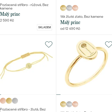
Pozlacené stříbro - růžová, Bez
14k
14k
14k
kamene
Malý princ
14k žluté zlato, Bez kamene
2 590 Kč
Malý princ
SKLADEM
od 12 490 Kč
14k
14k
14k
Pozlacené stříbro - žlutá, Bez