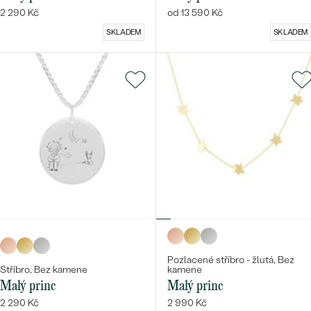
2 290 Kč
od 13 590 Kč
SKLADEM
SKLADEM
Pozlacené stříbro - žlutá, Bez
Stříbro, Bez kamene
kamene
Malý princ
Malý princ
2 290 Kč
2 990 Kč