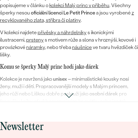
popisujeme v článku o
kolekci Malý princ v příběhu
. Všechny
šperky nesou
oficiální licenci Le Petit Prince
a jsou vyrobené
z
recyklovaného zlata, stříbra či platiny
.
V kolekci najdete
přívěsky a náhrdelníky
s ikonickými
ilustracemi,
prsteny
s motivem růže a slona v hroznýši, kovové i
provázkové
náramky
, nebo třeba
náušnice
ve tvaru hvězdiček či
lišky.
Komu se šperky Malý princ hodí jako dárek
Kolekce je navržená jako
unisex
– minimalistické kousky nosí
ženy, muži i děti. Propracovanější modely s Malým princem,
jeho růží nebo Liškou dobře poslouží jako
osobní dárek
pro
fanoušky knihy, ať už k narozeninám, ke svátku nebo jen tak.
Malý princ je oblíbeným dárkem napříč generacemi – osloví
knihomoly i ty, kteří mají rádi šperky s hlubším příběhem. Pokud
si s výběrem nevíte rady, sáhněte po
dárkovém poukazu
.
Newsletter
Chcete darovat celý příběh najednou? Prohlédněte si
sady