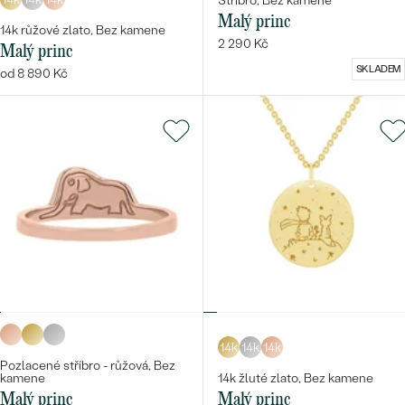
Stříbro, Bez kamene
Malý princ
14k růžové zlato, Bez kamene
2 290 Kč
Malý princ
SKLADEM
od 8 890 Kč
14k
14k
14k
Pozlacené stříbro - růžová, Bez
kamene
14k žluté zlato, Bez kamene
Malý princ
Malý princ