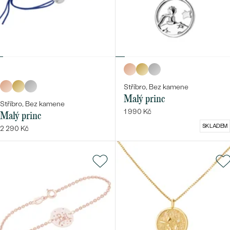
náušnice
Nejprodávanější
PODLE TVARU KAMENE
Personalizované
prsteny
NA MÍRU
PROHLÉDNOUT
přívěsky
DIAMANTY
Stříbro, Bez kamene
PROHLÉDNOUT
Wave kolekce
Malý princ
Stříbro, Bez kamene
OBJEVIT
1 990 Kč
Malý princ
SKLADEM
2 290 Kč
PROHLÉDNOUT