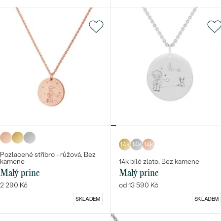
14k
14k
14k
Pozlacené stříbro - růžová, Bez
kamene
14k bílé zlato, Bez kamene
Malý princ
Malý princ
2 290 Kč
od 13 590 Kč
SKLADEM
SKLADEM