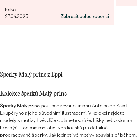
za rýchle vyhotovení přívěsku.
Erika
27.04.2025
Zobrazit celou recenzi
Šperky Malý princ z Eppi
Kolekce šperků Malý princ
Šperky Malý princ
jsou inspirované knihou Antoina de Saint-
Exupéryho a jeho původními ilustracemi. V kolekci najdete
modely s motivy hvězdiček, planetek, růže, Lišky nebo slona v
hroznýši – od minimalistických kousků po detailně
propracované šperky. Jak jednotlivé motivy souvisí s příběhem,