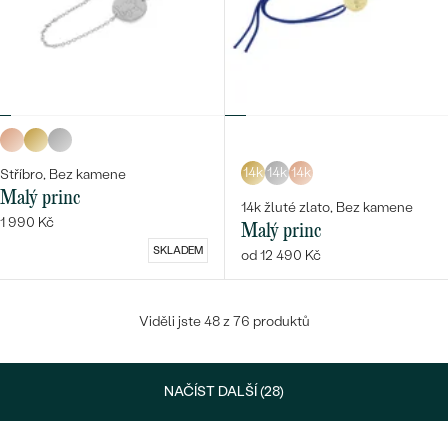
14k
14k
14k
Stříbro, Bez kamene
Malý princ
14k žluté zlato, Bez kamene
1 990 Kč
Malý princ
SKLADEM
od 12 490 Kč
Viděli jste 48 z 76 produktů
NAČÍST DALŠÍ (28)