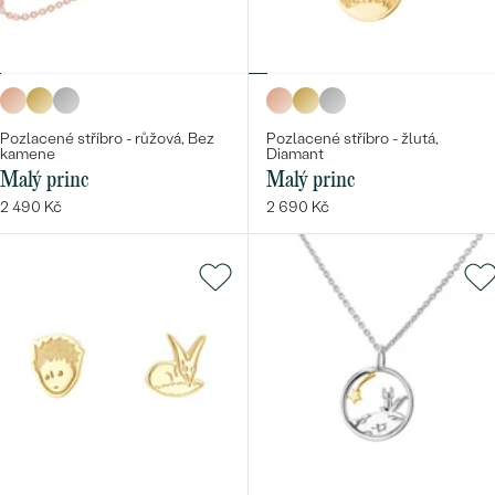
Bestsellery
Pozlacené stříbro - růžová, Bez
Pozlacené stříbro - žlutá,
kamene
Diamant
Malý princ
Malý princ
2 490 Kč
2 690 Kč
OBJEVIT