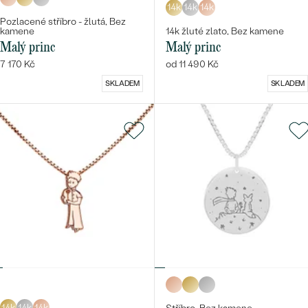
14k
14k
14k
Pozlacené stříbro - žlutá, Bez
kamene
14k žluté zlato, Bez kamene
Malý princ
Malý princ
7 170 Kč
od 11 490 Kč
SKLADEM
SKLADEM
14k
14k
14k