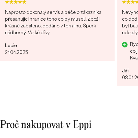
Naprosto dokonalý servis a péče o zákazníka
Nevyhod
přesahující hranice toho co by museli. Zboží
co doda
krásně zabaleno, dodáno v termínu. Šperk
byl bal
nádherný. Velké díky
udelal
Rychlost Hezky 
Lucie
co 
21.04.2025
Kva
Jiří
03.01.
Proč nakupovat v Eppi