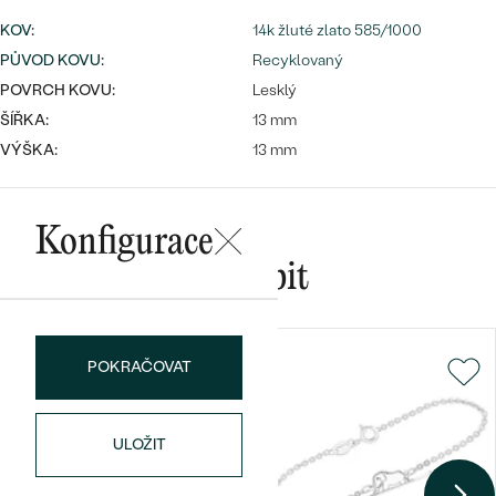
KOV
:
14k žluté zlato 585/1000
PŮVOD KOVU
:
Recyklovaný
POVRCH KOVU:
Lesklý
Bestsellery
ŠÍŘKA:
13 mm
VÝŠKA:
13 mm
OBJEVIT
Konfigurace
Mohlo by se vám líbit
POKRAČOVAT
ULOŽIT