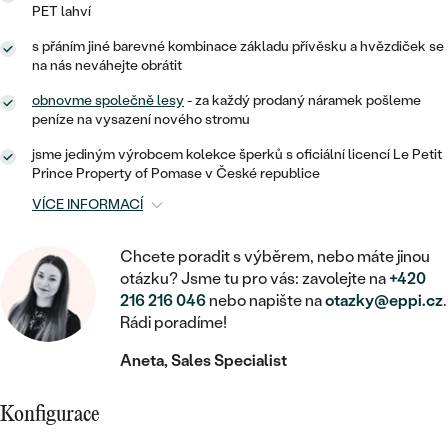
MINIMALISTICKÉ
RUČNĚ RYTÉ
DĚTSKÉ
PET lahví
ZAČÍT S LAB-GROWN DIAMANTEM
MEDAILONKY
DĚTSKÉ ŠPERKY
STATEMENT
s přáním jiné barevné kombinace základu přívěsku a hvězdiček se
S VÝPLNÍ
PIERCING
na nás neváhejte obrátit
ZAČÍT S BAREVNÝM DIAMANTEM
ŘETÍZKY
BROŽE
PEČETNÍ
SVATEBNÍ SETY
obnovme společně lesy
- za každý prodaný náramek pošleme
peníze na vysazení nového stromu
VE TVARU SRDCE
DOPLŇKY
DLE KAMENE
DLE DRAHOKAMU
PERSONALIZOVANÉ
jsme jediným výrobcem kolekce šperků s oficiální licencí Le Petit
S DIAMANTY
DLE CENY
SE ZVÍŘATY
Prince Property of Pomase v České republice
DIAMANT
DLE MATERIÁLU
VÍCE INFORMACÍ
CENOVĚ DOSTUPNÉ
DLE DRAHOKAMU
S DRAHOKAMY
LAB-GROWN DIAMANT
ZLATO
DLE DRAHOKAMU
S DIAMANTY
LUXUSNÍ
Chcete poradit s výběrem, nebo máte jinou
S PERLAMI
MOISSANIT
otázku? Jsme tu pro vás: zavolejte na
+420
S DIAMANTY
STŘÍBRO
S DRAHOKAMY
216 216 046
nebo napište na
otazky@eppi.cz
.
BAREVNÝ DIAMANT
Rádi poradíme!
S DRAHOKAMY
PLATINA
DLE CENY
S PERLAMI
Aneta, Sales Specialist
CENOVĚ DOSTUPNÉ
ČERNÝ DIAMANT
S PERLAMI
DLE KAMENE
DLE CENY
Konfigurace
LUXUSNÍ
SALT AND PEPPER DIAMANT
S DIAMANTY
DLE CENY