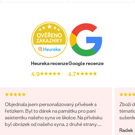
Heureka recenze
Google recenze
4.9
4.7
Objednala jsem personalizovaný přívěsek s
Zboží d
řetízkem. Byl to dárek na památku pro paní
tématic
asistentku našeho syna ve školce. Na přívěsku
sušenko
byl obrázek od našeho syna, z druhé strany
Radek
věnování. Z obchodu se mi obratem ozvali a