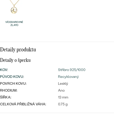
náušnice
Nejprodávanější
PODLE TVARU KAMENE
Personalizované
prsteny
NA MÍRU
VÍCEBAREVNÉ
PROHLÉDNOUT
ZLATO
přívěsky
DIAMANTY
PROHLÉDNOUT
Wave kolekce
Detaily produktu
OBJEVIT
Detaily o šperku
KOV
:
Stříbro 925/1000
PROHLÉDNOUT
PŮVOD KOVU
:
Recyklovaný
POVRCH KOVU:
Lesklý
RHODIUM:
Ano
ŠÍŘKA:
13 mm
CELKOVÁ PŘIBLIŽNÁ VÁHA:
0.75 g