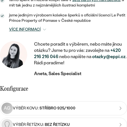
MINIMALISTICKÉ
RUČNĚ RYTÉ
DĚTSKÉ
mít tak jednu z nejznámějších ilustrací kompletní
ZAČÍT S LAB-GROWN DIAMANTEM
MEDAILONKY
DĚTSKÉ ŠPERKY
STATEMENT
S VÝPLNÍ
jsme jediným výrobcem kolekce šperků s oficiální licencí Le Petit
PIERCING
ZAČÍT S BAREVNÝM DIAMANTEM
Prince Property of Pomase v České republice
ŘETÍZKY
BROŽE
PEČETNÍ
SVATEBNÍ SETY
VÍCE INFORMACÍ
VE TVARU SRDCE
DOPLŇKY
DLE KAMENE
DLE DRAHOKAMU
PERSONALIZOVANÉ
Chcete poradit s výběrem, nebo máte jinou
S DIAMANTY
DLE CENY
SE ZVÍŘATY
otázku? Jsme tu pro vás: zavolejte na
+420
DIAMANT
DLE MATERIÁLU
216 216 046
nebo napište na
otazky@eppi.cz
.
CENOVĚ DOSTUPNÉ
DLE DRAHOKAMU
S DRAHOKAMY
Rádi poradíme!
LAB-GROWN DIAMANT
ZLATO
DLE DRAHOKAMU
S DIAMANTY
LUXUSNÍ
Aneta, Sales Specialist
S PERLAMI
MOISSANIT
S DIAMANTY
STŘÍBRO
S DRAHOKAMY
Konfigurace
BAREVNÝ DIAMANT
S DRAHOKAMY
PLATINA
DLE CENY
S PERLAMI
CENOVĚ DOSTUPNÉ
ČERNÝ DIAMANT
S PERLAMI
AG
VÝBĚR KOVU:
STŘÍBRO 925/1000
DLE KAMENE
DLE CENY
LUXUSNÍ
SALT AND PEPPER DIAMANT
S DIAMANTY
VÝBĚR ŘETÍZKU:
BEZ ŘETÍZKU
DLE CENY