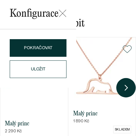
Konfigurace
Mohlo by se vám líbit
Bestsellery
POKRAČOVAT
OBJEVIT
ULOŽIT
Malý princ
1 890 Kč
Malý princ
SKLADEM
2 290 Kč