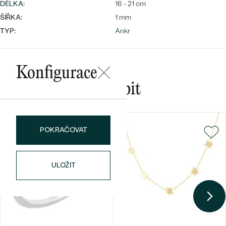
DÉLKA
:
16 - 21 cm
ŠÍŘKA:
1 mm
TYP:
Ankr
Bestsellery
Konfigurace
Mohlo by se vám líbit
OBJEVIT
POKRAČOVAT
ULOŽIT