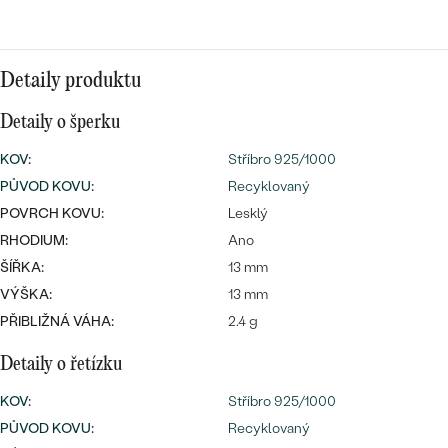
náušnice
Nejprodávanější
PODLE TVARU KAMENE
Personalizované
prsteny
NA MÍRU
Detaily produktu
PROHLÉDNOUT
přívěsky
Detaily o šperku
DIAMANTY
KOV
:
Stříbro 925/1000
PROHLÉDNOUT
PŮVOD KOVU
:
Recyklovaný
Wave kolekce
OBJEVIT
POVRCH KOVU:
Lesklý
RHODIUM:
Ano
ŠÍŘKA:
13 mm
PROHLÉDNOUT
VÝŠKA:
13 mm
PŘIBLIŽNÁ VÁHA:
2.4 g
Detaily o řetízku
KOV
:
Stříbro 925/1000
PŮVOD KOVU
:
Recyklovaný