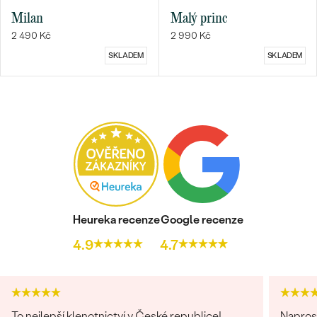
Milan
Malý princ
2 490 Kč
2 990 Kč
SKLADEM
SKLADEM
Heureka recenze
Google recenze
4.9
4.7
To nejlepší klenotnictví v České republice!
Naprost