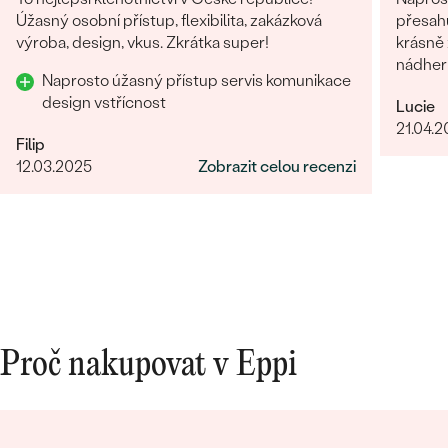
Úžasný osobní přístup, flexibilita, zakázková
přesahuj
výroba, design, vkus. Zkrátka super!
krásně z
nádhern
Naprosto úžasný přístup servis komunikace
design vstřícnost
Lucie
21.04.
Filip
12.03.2025
Zobrazit celou recenzi
Proč nakupovat v Eppi