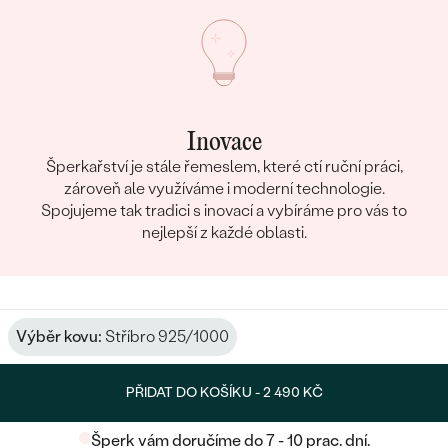
Inovace
Šperkařství je stále řemeslem, které ctí ruční práci,
zároveň ale využíváme i moderní technologie.
Spojujeme tak tradici s inovací a vybíráme pro vás to
nejlepší z každé oblasti.
Výběr kovu:
Stříbro 925/1000
PŘIDAT DO KOŠÍKU -
2 490 KČ
Šperk vám doručíme do 7 - 10 prac. dní.