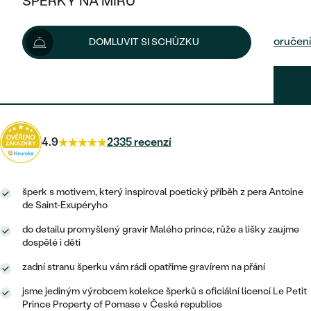
ŠPERKY NA MÍRU
14 190 Kč
KOMBINOVANÉ ZLATO
STŘÍBRNÉ
POSTRANNÍ KAMENY
ZLATÉ
VÝPRODEJ
ŠPERKY SKLADEM
Šperk vám doručíme do 5 prac. dní.
Možnosti doručení
DOMLUVIT SI SCHŮZKU
PLATINOVÉ
HALO
DLE STYLU
STŘÍBRNÉ
KDYŽ ŠPERKY POMÁHAJÍ
VÝPRODEJ
JEDNODUCHÉ
12 771 Kč
s kódem
SUN10
.
TŘI KAMENY
PLATINOVÉ
DLE STYLU
DLE TYPU
DLE MATERIÁLU
BEZ KAMENE
PECKOVÉ
VINTAGE
NÁUŠNICE
ZLATÉ
DLE STYLU
4.9
2335 recenzí
ETERNITY
KRUHOVÉ
SNUBNÍ A ZÁSNUBNÍ SETY
SOLITÉR
PRSTENY
STŘÍBRNÉ
VYKROJENÉ
MINIMALISTICKÉ
NETRADIČNÍ
šperk s motivem, který inspiroval poetický příběh z pera Antoine
NAROZENÍ DÍTĚTE
PŘÍVĚSKY
PLATINOVÉ
de Saint-Exupéryho
VINTAGE
VISACÍ
do detailu promyšlený gravír Malého prince, růže a lišky zaujme
PERSONALIZOVANÉ
NÁRAMKY
SESTAV SI SVŮJ PRSTEN
dospělé i děti
NETRADIČNÍ
DLE STYLU
SOLITÉR
ZAČÍT S PRSTENEM
SE ZNAMENÍM ZVĚROKRUHU
SETY
zadní stranu šperku vám rádi opatříme gravírem na přání
ETERNITY
TEPANÉ
VE TVARU SRDCE
jsme jediným výrobcem kolekce šperků s oficiální licencí Le Petit
ZAČÍT S DIAMANTEM
MINIMALISTICKÉ
PÁNSKÉ ŠPERKY
Prince Property of Pomase v České republice