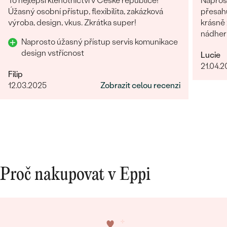
To nejlepší klenotnictví v České republice!
Naprost
Úžasný osobní přístup, flexibilita, zakázková
přesahuj
výroba, design, vkus. Zkrátka super!
krásně z
nádhern
Naprosto úžasný přístup servis komunikace
design vstřícnost
Lucie
21.04.
Filip
12.03.2025
Zobrazit celou recenzi
Proč nakupovat v Eppi