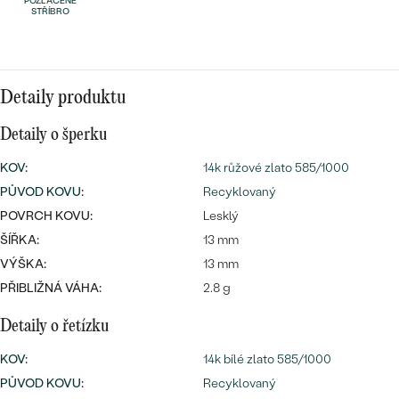
náušnice
POZLACENÉ
STŘÍBRO
Nejprodávanější
PODLE TVARU KAMENE
Personalizované
prsteny
NA MÍRU
PROHLÉDNOUT
přívěsky
Detaily produktu
DIAMANTY
Detaily o šperku
PROHLÉDNOUT
Wave kolekce
KOV
:
14k růžové zlato 585/1000
OBJEVIT
PŮVOD KOVU
:
Recyklovaný
POVRCH KOVU:
Lesklý
ŠÍŘKA:
13 mm
PROHLÉDNOUT
VÝŠKA:
13 mm
PŘIBLIŽNÁ VÁHA:
2.8 g
Detaily o řetízku
KOV
:
14k bílé zlato 585/1000
PŮVOD KOVU
:
Recyklovaný