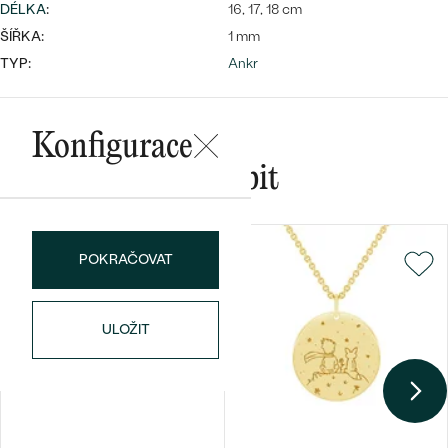
DÉLKA
:
16, 17, 18 cm
ŠÍŘKA:
1 mm
TYP:
Ankr
Bestsellery
Konfigurace
Mohlo by se vám líbit
OBJEVIT
POKRAČOVAT
ULOŽIT