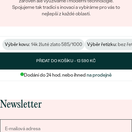
zároveň ale využíváme i moderní technologie.
Spojujeme tak tradici s inovací a vybíráme pro vás to
nejlepší z každé oblasti.
Výběr kovu:
14k žluté zlato 585/1000
Výběr řetízku:
bez ře
PŘIDAT DO KOŠÍKU -
13 590 KČ
Dodání do 24 hod. nebo ihned
na prodejně
Newsletter