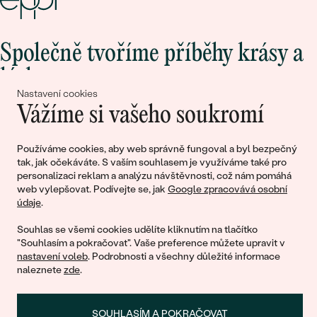
Společně tvoříme příběhy krásy a
lásky
Nastavení cookies
Vážíme si vašeho soukromí
Připojte se k nám!
Používáme cookies, aby web správně fungoval a byl bezpečný
tak, jak očekáváte. S vaším souhlasem je využíváme také pro
personalizaci reklam a analýzu návštěvnosti, což nám pomáhá
web vylepšovat. Podívejte se, jak
Google zpracovává osobní
údaje
.
Souhlas se všemi cookies udělíte kliknutím na tlačítko
"Souhlasím a pokračovat". Vaše preference můžete upravit v
nastavení voleb
. Podrobnosti a všechny důležité informace
© 2011 - 2026, Eppi.cz
naleznete
zde
.
SOUHLASÍM A POKRAČOVAT