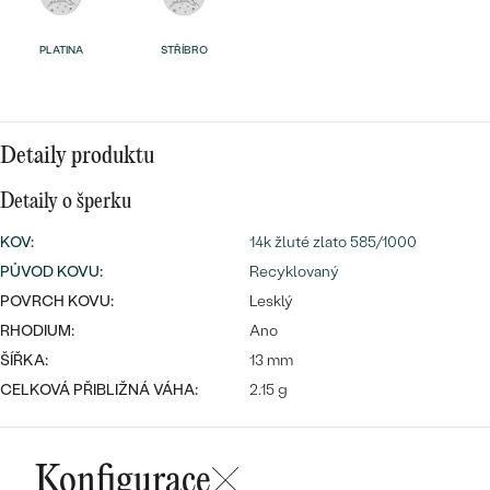
náušnice
Nejprodávanější
PODLE TVARU KAMENE
PLATINA
STŘÍBRO
Personalizované
prsteny
NA MÍRU
PROHLÉDNOUT
přívěsky
DIAMANTY
Detaily produktu
PROHLÉDNOUT
Detaily o šperku
Wave kolekce
OBJEVIT
KOV
:
14k žluté zlato 585/1000
PŮVOD KOVU
:
Recyklovaný
POVRCH KOVU:
Lesklý
PROHLÉDNOUT
RHODIUM:
Ano
ŠÍŘKA:
13 mm
CELKOVÁ PŘIBLIŽNÁ VÁHA:
2.15 g
Konfigurace