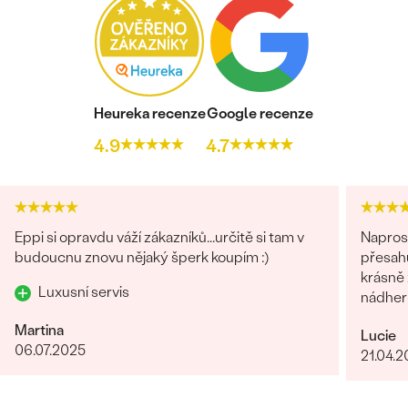
Heureka recenze
Google recenze
4.9
4.7
Eppi si opravdu váží zákazníků...určitě si tam v
Naprost
budoucnu znovu nějaký šperk koupím :)
přesahuj
krásně z
Luxusní servis
nádhern
Martina
Lucie
06.07.2025
21.04.