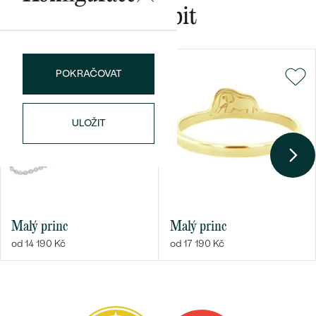
Mohlo by se vám líbit
Bestsellery
POKRAČOVAT
ULOŽIT
OBJEVIT
Malý princ
Malý princ
od 14 190 Kč
od 17 190 Kč