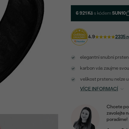
6 921 Kč
s kódem
SUN10
4.9
2335 r
elegantní snubní prsten
karbon vás zaujme svou
velikost prstenu nelze u
VÍCE INFORMACÍ
Chcete por
zavolejte 
poradíme!