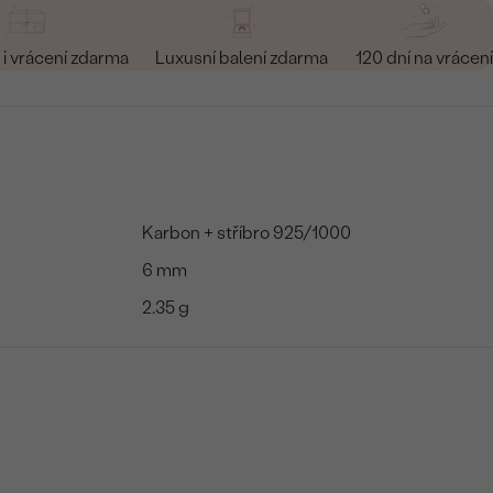
i vrácení zdarma
Luxusní balení zdarma
120 dní na vrácení
Karbon + stříbro 925/1000
6 mm
2.35 g