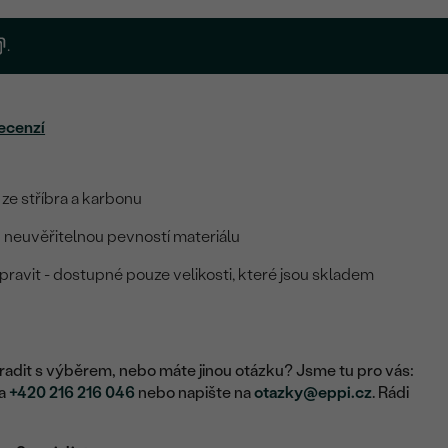
.
ecenzí
 ze stříbra a karbonu
 neuvěřitelnou pevností materiálu
pravit - dostupné pouze velikosti, které jsou skladem
adit s výběrem, nebo máte jinou otázku? Jsme tu pro vás:
na
+420 216 216 046
nebo napište na
otazky@eppi.cz
. Rádi