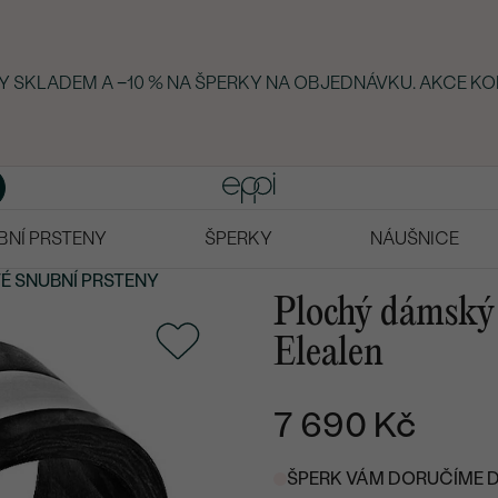
RKY SKLADEM A −10 % NA ŠPERKY NA OBJEDNÁVKU. AKCE KO
BNÍ PRSTENY
ŠPERKY
NÁUŠNICE
VÉ
SNUBNÍ PRSTENY
Plochý dámský 
Elealen
7 690 Kč
ŠPERK VÁM DORUČÍME DO