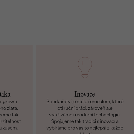
tika
Inovace
ab-grown
Šperkařství je stále řemeslem, které
ho zlata,
ctí ruční práci, zároveň ale
hceme tak
využíváme i moderní technologie.
držitelnost
Spojujeme tak tradici s inovací a
 luxusem.
vybíráme pro vás to nejlepší z každé