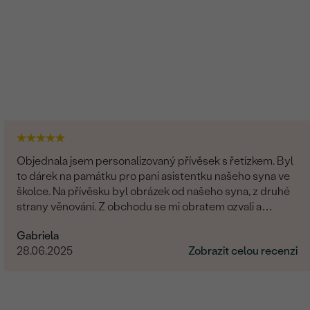
Objednala jsem personalizovaný přívěsek s řetízkem. Byl
to dárek na památku pro paní asistentku našeho syna ve
školce. Na přívěsku byl obrázek od našeho syna, z druhé
strany věnování. Z obchodu se mi obratem ozvali a
dořešili jsme všechny detaily objednávky. Šperk je
Gabriela
nádherný, udělal velikou radost, je originální a opravdová
28.06.2025
Zobrazit celou recenzi
památka. Jednání s paní po e-mailu bylo rychlé a
příjemné. Moc obchod doporučuji!