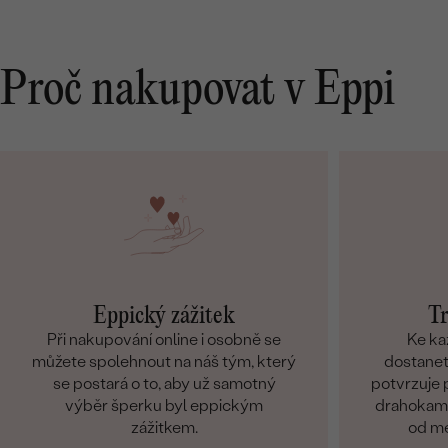
Proč nakupovat v Eppi
Eppický zážitek
Tr
Při nakupování online i osobně se
Ke ka
můžete spolehnout na náš tým, který
dostanete
se postará o to, aby už samotný
potvrzuje p
výběr šperku byl eppickým
drahokamů
zážitkem.
od me