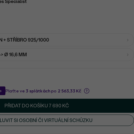
es Specialist
 + STŘÍBRO 925/1000
-> Ø 16,6 MM
PŘIDAT DO KOŠÍKU
7 690 KČ
UVIT SI OSOBNÍ ČI VIRTUÁLNÍ SCHŮZKU