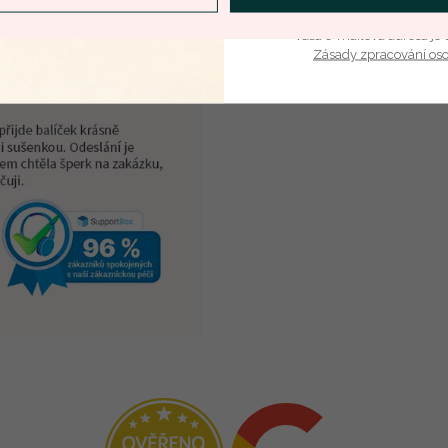
Vaša e-mailová adresa je 
Zásady zpracování os