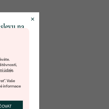
 slevu na
klenot
objevte svět
šperků Eppi.
áváte.
ní vám obratem
štěvnosti,
 na váš první
í údaje
.
at". Vaše
té informace
ČOVAT
SKAT SLEVU