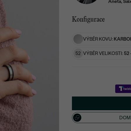
Aneta, Sal
Konfigurace
VÝBĚR KOVU:
KARBON
52
VÝBĚR VELIKOSTI:
52 
DOML