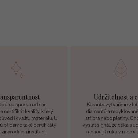
ansparentnost
Udržitelnost a e
ždému šperku od nás
Klenoty vytváříme z l
 certifikát kvality, který
diamantů a recyklované
ůvod i kvalitu materiálu. U
stříbra nebo platiny. C
 přidáme také certifikáty
vyslat signál, že etika a u
zinárodních institucí.
mohou jít ruku v ruce s