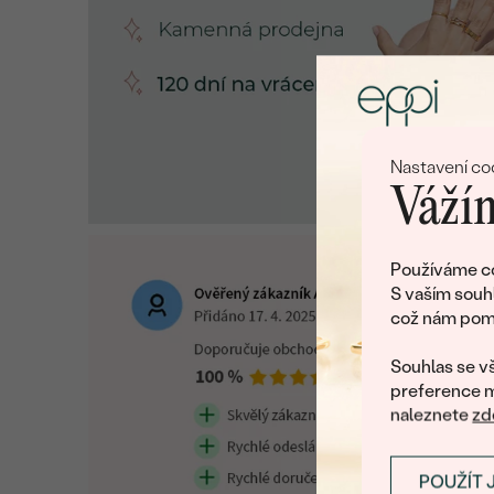
Nastavení co
Vážím
Používáme co
S vaším souh
což nám pomá
Souhlas se vš
preference m
naleznete
zd
POUŽÍT 