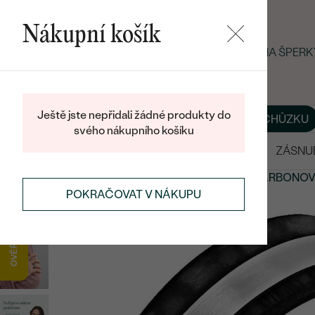
Nákupní košík
LETNÍ BLACK FRIDAY: −25 % NA ŠPE
Ještě jste nepřidali žádné produkty do
O NÁS
BLOG
ŠPERKY NA MÍRU
DOMLUVIT SI SCHŮZKU
svého nákupního košíku
VÝPRODEJ
SNUBNÍ PRSTENY
ZÁSNU
SNUBNÍ PRSTENY
NETRADIČNÍ
SNUBNÍ PRSTENY
KARBONO
POKRAČOVAT V NÁKUPU