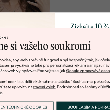
Získejte 10 %
svůj první 
okies
e si vašeho soukromí
Přidejte se k nám a 
poctivě vyráběných 
okies, aby web správně fungoval a byl bezpečný tak, jak oček
Jako dárek na přivítá
lasem je využíváme také pro personalizaci reklam a analýzu náv
zašleme slevový kód
há web vylepšovat. Podívejte se, jak
Google zpracovává osobn
nákup.
emi cookies udělíte kliknutím na tlačítko "Souhlasím a pokračov
ůžete upravit v
nastavení voleb
. Podrobnosti a všechny důleži
e
.
JEN TECHNICKÉ COOKIES
SOUHLASÍM A POKRA
PŘIHLÁSIT SE A ZÍ