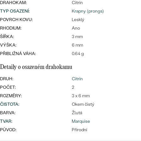
náušnice
DRAHOKAM:
Citrín
Nejprodávanější
PODLE TVARU KAMENE
TYP OSAZENÍ
:
Krapny (prongs)
Personalizované
POVRCH KOVU:
Lesklý
prsteny
NA MÍRU
RHODIUM:
Ano
PROHLÉDNOUT
přívěsky
ŠÍŘKA:
3 mm
DIAMANTY
VÝŠKA:
6 mm
PŘIBLIŽNÁ VÁHA:
0.64 g
PROHLÉDNOUT
Wave kolekce
OBJEVIT
Detaily o osazeném drahokamu
DRUH:
Citrín
POČET:
2
PROHLÉDNOUT
ROZMĚRY:
3 x 6 mm
ČISTOTA
:
Okem čistý
BARVA:
Žlutá
TVAR
:
Marquise
PŮVOD:
Přírodní