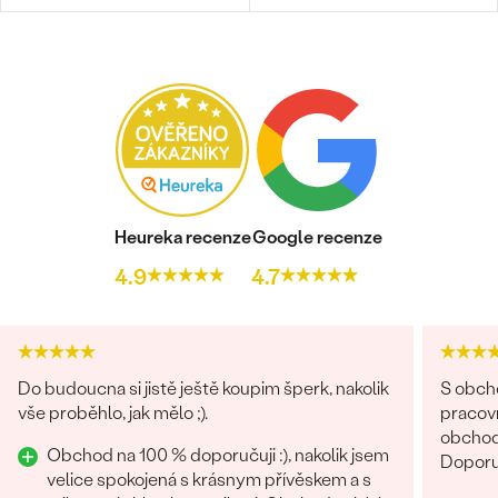
Heureka recenze
Google recenze
4.9
4.7
Do budoucna si jistě ještě koupim šperk, nakolik
S obch
vše proběhlo, jak mělo ;).
pracovn
obchodů
Obchod na 100 % doporučuji :), nakolik jsem
Doporu
velice spokojená s krásnym přívěskem a s