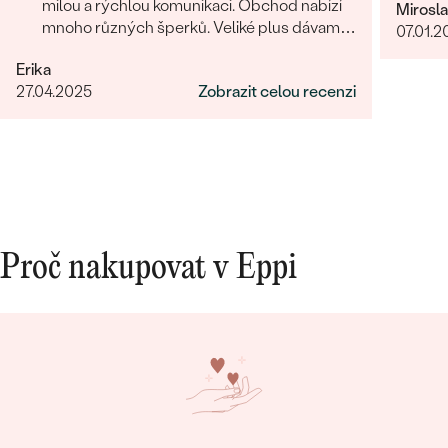
milou a rýchlou komunikaci. Obchod nabízí
Mirosl
mnoho různých šperků. Veliké plus dávam i
07.01.2
za rýchle vyhotovení přívěsku.
Erika
27.04.2025
Zobrazit celou recenzi
Proč nakupovat v Eppi