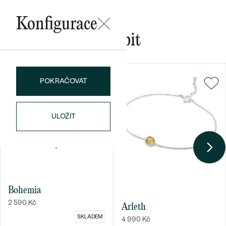
Konfigurace
Mohlo by se vám líbit
Bestsellery
POKRAČOVAT
OBJEVIT
ULOŽIT
Bohemia
2 590 Kč
Arleth
SKLADEM
4 990 Kč