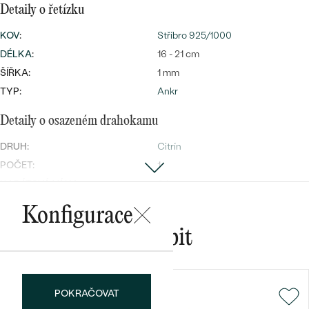
Detaily o řetízku
KOV
:
Stříbro 925/1000
DÉLKA
:
16 - 21 cm
Bestsellery
ŠÍŘKA:
1 mm
TYP:
Ankr
Detaily o osazeném drahokamu
OBJEVIT
DRUH:
Citrín
POČET:
1
KARÁTOVÁ VÁHA:
0.4 ct
ROZMĚRY:
5 mm
Konfigurace
BARVA:
Žlutá
Mohlo by se vám líbit
TVAR
:
Round
PŮVOD:
Přírodní
POKRAČOVAT