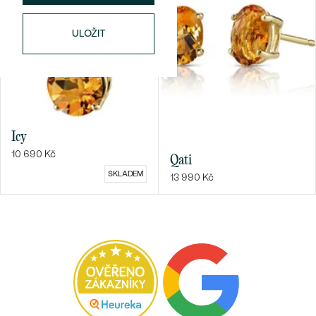
ULOŽIT
Icy
10 690 Kč
Qati
SKLADEM
13 990 Kč