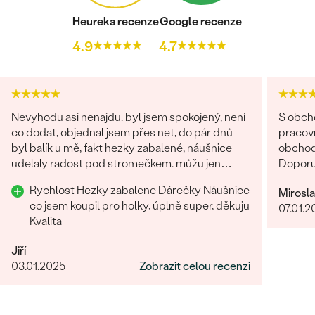
Heureka recenze
Google recenze
4.9
4.7
Nevyhodu asi nenajdu. byl jsem spokojený, není
S obch
co dodat, objednal jsem přes net, do pár dnů
pracovn
byl balík u mě, fakt hezky zabalené, náušnice
obchodů
udelaly radost pod stromečkem. můžu jen
Doporu
doporučit Děkuji
Rychlost Hezky zabalene Dárečky Náušnice
Mirosl
co jsem koupil pro holky, úplně super, děkuju
07.01.2
Kvalita
Jiří
03.01.2025
Zobrazit celou recenzi