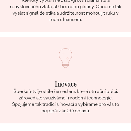
Klenoty vytváříme z lab-grown diamantů a
recyklovaného zlata, stříbra nebo platiny. Chceme tak
vyslat signál, že etika a udržitelnost mohou jít ruku v
ruce s luxusem.
Inovace
Šperkařství je stále řemeslem, které ctí ruční práci,
zároveň ale využíváme i moderní technologie.
Spojujeme tak tradici s inovací a vybíráme pro vás to
nejlepší z každé oblasti.