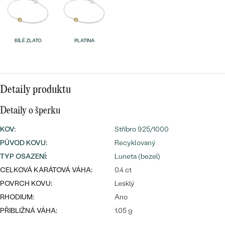
náušnice
Nejprodávanější
PODLE TVARU KAMENE
Personalizované
prsteny
NA MÍRU
BÍLÉ ZLATO
PLATINA
PROHLÉDNOUT
přívěsky
DIAMANTY
PROHLÉDNOUT
Detaily produktu
Wave kolekce
OBJEVIT
Detaily o šperku
KOV
:
Stříbro 925/1000
PŮVOD KOVU
:
Recyklovaný
PROHLÉDNOUT
TYP OSAZENÍ
:
Luneta (bezel)
CELKOVÁ KARÁTOVÁ VÁHA:
0.4 ct
POVRCH KOVU:
Lesklý
RHODIUM:
Ano
PŘIBLIŽNÁ VÁHA:
1.05 g