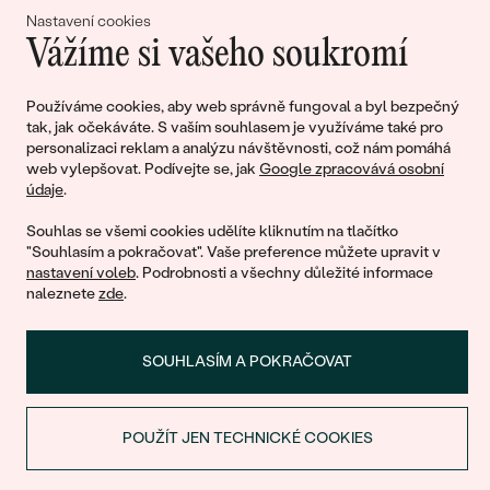
Nastavení cookies
Vážíme si vašeho soukromí
Připojte se k nám!
Používáme cookies, aby web správně fungoval a byl bezpečný
tak, jak očekáváte. S vaším souhlasem je využíváme také pro
personalizaci reklam a analýzu návštěvnosti, což nám pomáhá
web vylepšovat. Podívejte se, jak
Google zpracovává osobní
údaje
.
Souhlas se všemi cookies udělíte kliknutím na tlačítko
"Souhlasím a pokračovat". Vaše preference můžete upravit v
nastavení voleb
. Podrobnosti a všechny důležité informace
© 2011 - 2026, Eppi.cz
naleznete
zde
.
SOUHLASÍM A POKRAČOVAT
POUŽÍT JEN TECHNICKÉ COOKIES
Nákupní košík
SLEVA NA PRVNÍ NÁKUP