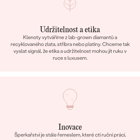
Udržitelnost a etika
Klenoty vytváříme z lab-grown diamantů a
recyklovaného zlata, stříbra nebo platiny. Chceme tak
vyslat signál, že etika a udržitelnost mohou jít ruku v
ruce s luxusem.
Inovace
Šperkařství je stále řemeslem, které ctí ruční práci,