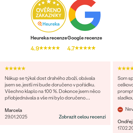
Heureka recenze
Google recenze
4.9
4.7
Nákup se týkal dost drahého zboží, obávala
Som spo
jsem se, jestli mi bude doručeno v pořádku.
celkovo
Všechno klaplo na 100 %. Dokonce jsem něco
promptná. Tovar prišiel pekne z
přiobjednávala a vše mi bylo doručeno
sladkou
najednou, jak mi slíbili. Obchod můžu rozhodně
o zákaz
Nev
Marcela
doporučit.
29.01.2025
Zobrazit celou recenzi
Ondřej
17.02.2