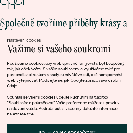
Společně tvoříme příběhy krásy a
lásky
Nastavení cookies
Vážíme si vašeho soukromí
Připojte se k nám!
Používáme cookies, aby web správně fungoval a byl bezpečný
tak, jak očekáváte. S vaším souhlasem je využíváme také pro
personalizaci reklam a analýzu návštěvnosti, což nám pomáhá
web vylepšovat. Podívejte se, jak
Google zpracovává osobní
údaje
.
Souhlas se všemi cookies udělíte kliknutím na tlačítko
"Souhlasím a pokračovat". Vaše preference můžete upravit v
nastavení voleb
. Podrobnosti a všechny důležité informace
© 2011 - 2026, Eppi.cz
naleznete
zde
.
SOUHLASÍM A POKRAČOVAT