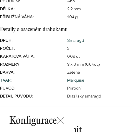
náušnice
RHODIUM:
Ano
Nejprodávanější
DÉLKA:
PODLE TVARU KAMENE
2.2 mm
Personalizované
PŘIBLIŽNÁ VÁHA:
1.04 g
prsteny
NA MÍRU
PROHLÉDNOUT
Detaily o osazeném drahokamu
přívěsky
DIAMANTY
DRUH:
Smaragd
POČET:
2
PROHLÉDNOUT
Wave kolekce
KARÁTOVÁ VÁHA:
0,08 ct
OBJEVIT
ROZMĚRY:
3 x 6 mm (0.04ct.)
BARVA:
Zelená
TVAR
:
Marquise
PROHLÉDNOUT
PŮVOD:
Přírodní
DETAIL PŮVODU:
Brazilský smaragd
Konfigurace
Mohlo by se vám líbit