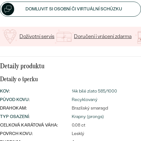
CENOVĚ DOSTUPNÉ
DRAHOKAM
DOMLUVIT SI OSOBNÍ ČI VIRTUÁLNÍ SCHŮZKU
CENOVĚ DOSTUPNÉ
S DRAHOKAMY
LUXUSNÍ
Nejprodávanější
LUXUSNÍ
S LAB-GROWN DIAMANTY
DLE MATERIÁLU
snubní prsteny
Doživotní servis
Doručení i vrácení zdarma
ZLATO
S PERLAMI
PLATINA
DLE STYLU
Detaily produktu
PROHLÉDNOUT
STŘÍBRO
PERSONALIZOVANÉ
Detaily o šperku
SYMBOLICKÉ
KOV
:
14k bílé zlato 585/1000
PŮVOD KOVU
:
Recyklovaný
MINIMALISTICKÉ
DRAHOKAM:
Brazilský smaragd
TYP OSAZENÍ
:
Krapny (prongs)
PODLE PŘÍLEŽITOSTI
Nejprodávanější
CELKOVÁ KARÁTOVÁ VÁHA:
0.08 ct
POVRCH KOVU:
Lesklý
PODLE BARVY