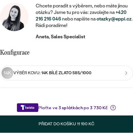
MINIMALISTICKÉ
RUČNĚ RYTÉ
DĚTSKÉ
Chcete poradit s výběrem, nebo máte jinou
ZAČÍT S LAB-GROWN DIAMANTEM
MEDAILONKY
DĚTSKÉ ŠPERKY
otázku? Jsme tu pro vás: zavolejte na
+420
STATEMENT
S VÝPLNÍ
PIERCING
216 216 046
nebo napište na
otazky@eppi.cz
.
ZAČÍT S BAREVNÝM DIAMANTEM
ŘETÍZKY
BROŽE
Rádi poradíme!
PEČETNÍ
SVATEBNÍ SETY
Aneta, Sales Specialist
VE TVARU SRDCE
DOPLŇKY
DLE KAMENE
DLE DRAHOKAMU
PERSONALIZOVANÉ
S DIAMANTY
DLE CENY
SE ZVÍŘATY
Konfigurace
DIAMANT
DLE MATERIÁLU
CENOVĚ DOSTUPNÉ
DLE DRAHOKAMU
S DRAHOKAMY
LAB-GROWN DIAMANT
ZLATO
DLE DRAHOKAMU
14K
VÝBĚR KOVU:
14K BÍLÉ ZLATO 585/1000
S DIAMANTY
LUXUSNÍ
S PERLAMI
MOISSANIT
S DIAMANTY
STŘÍBRO
S DRAHOKAMY
BAREVNÝ DIAMANT
S DRAHOKAMY
PLATINA
DLE CENY
S PERLAMI
CENOVĚ DOSTUPNÉ
ČERNÝ DIAMANT
S PERLAMI
DLE KAMENE
DLE CENY
LUXUSNÍ
SALT AND PEPPER DIAMANT
PŘIDAT DO KOŠÍKU
11 190 KČ
S DIAMANTY
DLE CENY