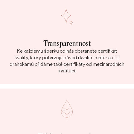
DRUH:
Topaz
POČET:
2
KARÁTOVÁ VÁHA:
0.22 ct
ROZMĚRY:
3 mm (0.11ct)
TVAR
:
Round
Transparentnost
BARVA:
Bílá
Ke každému šperku od nás dostanete certifikát
PŮVOD:
Přírodní
kvality, který potvrzuje původ i kvalitu materiálu. U
drahokamů přidáme také certifikáty od mezinárodních
Postranní drahokamy Náušnice
institucí.
DRUH:
Topaz
POČET:
2
KARÁTOVÁ VÁHA:
0.08 ct
ROZMĚRY:
2 mm (0.04ct)
TVAR
:
Round
BARVA:
Bílá
PŮVOD:
Přírodní