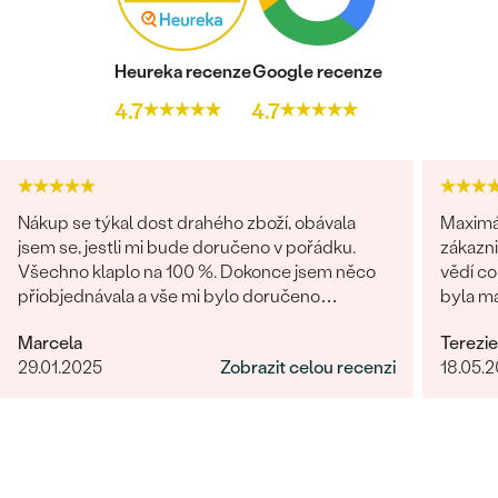
ROZMĚRY:
3 mm
TVAR
:
Round
Heureka recenze
Google recenze
BARVA:
Bílá
4.7
4.7
PŮVOD:
Přírodní
Náušnice
KOV
:
Pozlacené stříbro - žlutá 925/1000
Nákup se týkal dost drahého zboží, obávala
Maximální s
PŮVOD KOVU
:
Recyklovaný
jsem se, jestli mi bude doručeno v pořádku.
zákazn
DRAHOKAM:
Topaz, Quartz, Měsíční kámen
Všechno klaplo na 100 %. Dokonce jsem něco
vědí co
TYP OSAZENÍ
:
Krapny (prongs)
přiobjednávala a vše mi bylo doručeno
byla ma
najednou, jak mi slíbili. Obchod můžu rozhodně
málo.
POVRCH KOVU:
Lesklý
Marcela
Terezie
doporučit.
RHODIUM:
Ano
29.01.2025
Zobrazit celou recenzi
18.05.
ŠÍŘKA:
6 mm
VÝŠKA:
13 mm
PŘIBLIŽNÁ VÁHA:
1.68 g
Detaily o osazeném drahokamu Náušnice