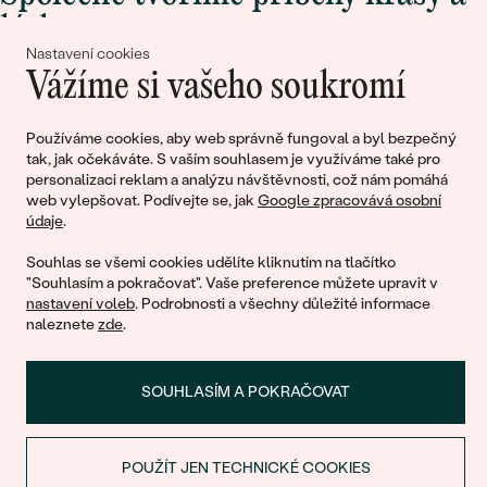
lásky
Nastavení cookies
Vážíme si vašeho soukromí
Připojte se k nám!
Používáme cookies, aby web správně fungoval a byl bezpečný
tak, jak očekáváte. S vaším souhlasem je využíváme také pro
personalizaci reklam a analýzu návštěvnosti, což nám pomáhá
web vylepšovat. Podívejte se, jak
Google zpracovává osobní
údaje
.
Souhlas se všemi cookies udělíte kliknutím na tlačítko
"Souhlasím a pokračovat". Vaše preference můžete upravit v
nastavení voleb
. Podrobnosti a všechny důležité informace
© 2011 - 2026, Eppi.cz
naleznete
zde
.
SOUHLASÍM A POKRAČOVAT
POUŽÍT JEN TECHNICKÉ COOKIES