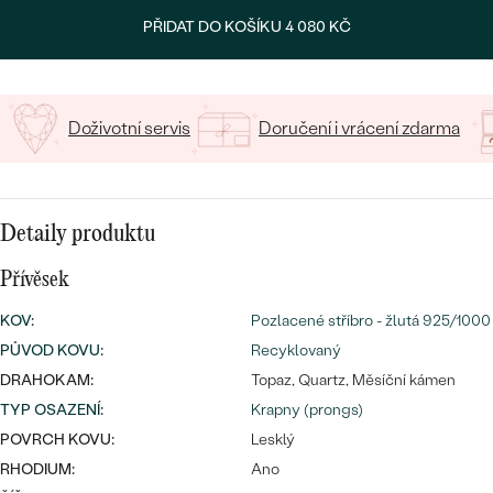
CENOVĚ DOSTUPNÉ
DRAHOKAM
PŘIDAT DO KOŠÍKU
4 080 KČ
LUXUSNÍ
S DRAHOKAMY
LUXUSNÍ
Nejprodávanější
S LAB-GROWN DIAMANTY
DLE MATERIÁLU
snubní prsteny
Doživotní servis
Doručení i vrácení zdarma
ZLATO
S PERLAMI
PLATINA
DLE STYLU
Detaily produktu
PROHLÉDNOUT
STŘÍBRO
PERSONALIZOVANÉ
Přívěsek
SYMBOLICKÉ
KOV
:
Pozlacené stříbro - žlutá 925/1000
PŮVOD KOVU
:
Recyklovaný
MINIMALISTICKÉ
DRAHOKAM:
Topaz, Quartz, Měsíční kámen
TYP OSAZENÍ
:
Krapny (prongs)
SE ZNAMENÍM ZVĚROKRUHU
Nejprodávanější
POVRCH KOVU:
Lesklý
RHODIUM:
Ano
PODLE PŘÍLEŽITOSTI