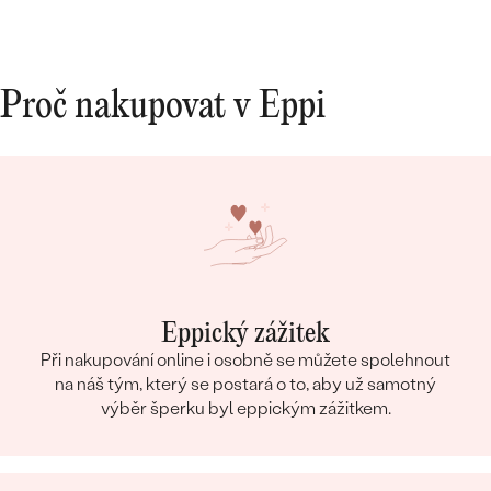
DRUH:
Měsíční kámen
POČET:
2
ROZMĚRY:
6 x 3 mm
Proč nakupovat v Eppi
BARVA:
Bílá s barvenými odlesky
TVAR
:
Marquise
PŮVOD:
Přírodní
Postranní drahokamy Náušnice
DRUH:
Quartz (Růženín)
POČET:
2
Eppický zážitek
ROZMĚRY:
5 x 3 mm
Při nakupování online i osobně se můžete spolehnout
TVAR
:
Pear
na náš tým, který se postará o to, aby už samotný
BARVA:
Růžová
výběr šperku byl eppickým zážitkem.
PŮVOD:
Přírodní
Postranní drahokamy Náušnice