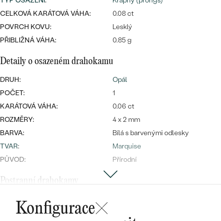
náušnice
TYP OSAZENÍ
:
Krapny (prongs)
Nejprodávanější
CELKOVÁ KARÁTOVÁ VÁHA:
0.08 ct
PODLE TVARU KAMENE
Personalizované
POVRCH KOVU:
Lesklý
prsteny
NA MÍRU
PŘIBLIŽNÁ VÁHA:
0.85 g
PROHLÉDNOUT
přívěsky
Detaily o osazeném drahokamu
DIAMANTY
DRUH:
Opál
PROHLÉDNOUT
Wave kolekce
POČET:
1
OBJEVIT
KARÁTOVÁ VÁHA:
0.06 ct
ROZMĚRY:
4 x 2 mm
BARVA:
Bílá s barvenými odlesky
PROHLÉDNOUT
TVAR
:
Marquise
PŮVOD:
Přírodní
Postranní drahokamy
DRUH:
Safír
Konfigurace
POČET:
1