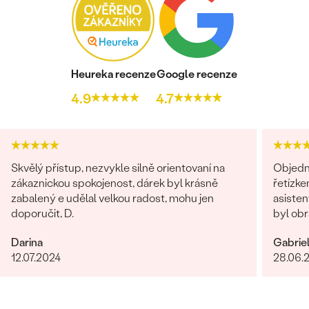
Heureka recenze
Google recenze
4.9
4.7
Skvělý přístup, nezvykle silně orientovaní na
Objedn
zákaznickou spokojenost, dárek byl krásně
řetízke
zabalený e udělal velkou radost, mohu jen
asisten
doporučit, D.
byl obr
věnován
Darina
Gabrie
dořešil
12.07.2024
28.06.
je nádhe
opravdo
bylo ry