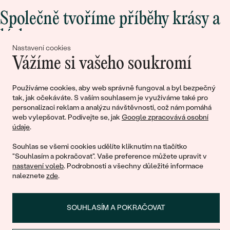
Společně tvoříme příběhy krásy a
lásky
Nastavení cookies
Vážíme si vašeho soukromí
Připojte se k nám!
Používáme cookies, aby web správně fungoval a byl bezpečný
tak, jak očekáváte. S vaším souhlasem je využíváme také pro
personalizaci reklam a analýzu návštěvnosti, což nám pomáhá
web vylepšovat. Podívejte se, jak
Google zpracovává osobní
údaje
.
Souhlas se všemi cookies udělíte kliknutím na tlačítko
"Souhlasím a pokračovat". Vaše preference můžete upravit v
nastavení voleb
. Podrobnosti a všechny důležité informace
© 2011 - 2026, Eppi.cz
naleznete
zde
.
SOUHLASÍM A POKRAČOVAT