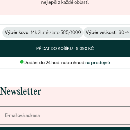
nejlepší z každé oblasti.
Výběr kovu:
14k žluté zlato 585/1000
Výběr velikosti:
60 ->
PŘIDAT DO KOŠÍKU -
9 090 KČ
Dodání do 24 hod. nebo ihned
na prodejně
Newsletter