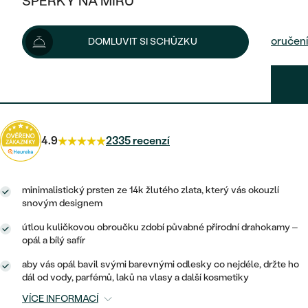
ŠPERKY NA MÍRU
9 090 Kč
KOMBINOVANÉ ZLATO
STŘÍBRNÉ
POSTRANNÍ KAMENY
ZLATÉ
VÝPRODEJ
ŠPERKY SKLADEM
Dodání do 24 hod. nebo ihned
na prodejně
Možnosti doručení
DOMLUVIT SI SCHŮZKU
PLATINOVÉ
HALO
DLE STYLU
STŘÍBRNÉ
KDYŽ ŠPERKY POMÁHAJÍ
VÝPRODEJ
JEDNODUCHÉ
6 818 Kč
s kódem
SUN25
.
TŘI KAMENY
PLATINOVÉ
DLE STYLU
DLE TYPU
DLE MATERIÁLU
BEZ KAMENE
PECKOVÉ
VINTAGE
NÁUŠNICE
ZLATÉ
DLE STYLU
4.9
2335 recenzí
ETERNITY
KRUHOVÉ
SNUBNÍ A ZÁSNUBNÍ SETY
SOLITÉR
PRSTENY
STŘÍBRNÉ
VYKROJENÉ
MINIMALISTICKÉ
NETRADIČNÍ
minimalistický prsten ze 14k žlutého zlata, který vás okouzlí
NAROZENÍ DÍTĚTE
PŘÍVĚSKY
PLATINOVÉ
snovým designem
VINTAGE
VISACÍ
útlou kuličkovou obroučku zdobí půvabné přírodní drahokamy –
PERSONALIZOVANÉ
NÁRAMKY
SESTAV SI SVŮJ PRSTEN
opál a bílý safír
NETRADIČNÍ
DLE STYLU
SOLITÉR
ZAČÍT S PRSTENEM
SE ZNAMENÍM ZVĚROKRUHU
SETY
aby vás opál bavil svými barevnými odlesky co nejdéle, držte ho
ETERNITY
dál od vody, parfémů, laků na vlasy a další kosmetiky
TEPANÉ
VE TVARU SRDCE
ZAČÍT S DIAMANTEM
MINIMALISTICKÉ
PÁNSKÉ ŠPERKY
VÍCE INFORMACÍ