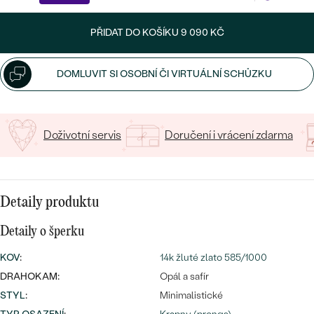
CENOVĚ DOSTUPNÉ
DRAHOKAM
CENOVĚ DOSTUPNÉ
S DRAHOKAMY
PŘIDAT DO KOŠÍKU
9 090 KČ
LUXUSNÍ
Nejprodávanější
LUXUSNÍ
S LAB-GROWN DIAMANTY
DLE MATERIÁLU
DOMLUVIT SI OSOBNÍ ČI VIRTUÁLNÍ SCHŮZKU
snubní prsteny
ZLATO
S PERLAMI
PLATINA
Doživotní servis
Doručení i vrácení zdarma
DLE STYLU
PROHLÉDNOUT
STŘÍBRO
PERSONALIZOVANÉ
SYMBOLICKÉ
Detaily produktu
Detaily o šperku
MINIMALISTICKÉ
KOV
:
14k žluté zlato 585/1000
PODLE PŘÍLEŽITOSTI
Nejprodávanější
DRAHOKAM:
Opál a safír
STYL
:
Minimalistické
PODLE BARVY