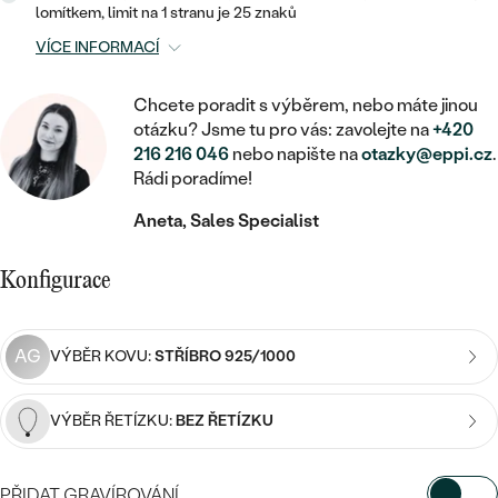
MINIMALISTICKÉ
RUČNĚ RYTÉ
DĚTSKÉ
lomítkem, limit na 1 stranu je 25 znaků
ZAČÍT S LAB-GROWN DIAMANTEM
MEDAILONKY
DĚTSKÉ ŠPERKY
VÍCE INFORMACÍ
STATEMENT
S VÝPLNÍ
PIERCING
ZAČÍT S BAREVNÝM DIAMANTEM
ŘETÍZKY
BROŽE
Chcete poradit s výběrem, nebo máte jinou
PEČETNÍ
SVATEBNÍ SETY
otázku? Jsme tu pro vás: zavolejte na
+420
VE TVARU SRDCE
DOPLŇKY
DLE KAMENE
DLE DRAHOKAMU
216 216 046
nebo napište na
otazky@eppi.cz
.
PERSONALIZOVANÉ
Rádi poradíme!
S DIAMANTY
DLE CENY
SE ZVÍŘATY
DIAMANT
DLE MATERIÁLU
Aneta, Sales Specialist
CENOVĚ DOSTUPNÉ
DLE DRAHOKAMU
S DRAHOKAMY
LAB-GROWN DIAMANT
ZLATO
DLE DRAHOKAMU
S DIAMANTY
Konfigurace
LUXUSNÍ
S PERLAMI
MOISSANIT
S DIAMANTY
STŘÍBRO
S DRAHOKAMY
AG
VÝBĚR KOVU:
STŘÍBRO 925/1000
BAREVNÝ DIAMANT
S DRAHOKAMY
PLATINA
DLE CENY
S PERLAMI
CENOVĚ DOSTUPNÉ
ČERNÝ DIAMANT
S PERLAMI
VÝBĚR ŘETÍZKU:
BEZ ŘETÍZKU
DLE KAMENE
DLE CENY
LUXUSNÍ
SALT AND PEPPER DIAMANT
S DIAMANTY
DLE CENY
PŘIDAT GRAVÍROVÁNÍ