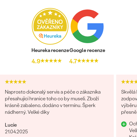
Heureka recenze
Google recenze
4.9
4.7
Naprosto dokonalý servis a péče o zákazníka
Skvělá
přesahující hranice toho co by museli. Zboží
zodpov
krásně zabaleno, dodáno v termínu. Šperk
výběru 
nádherný. Velké díky
přesně
Och
Lucie
Vel
21.04.2025