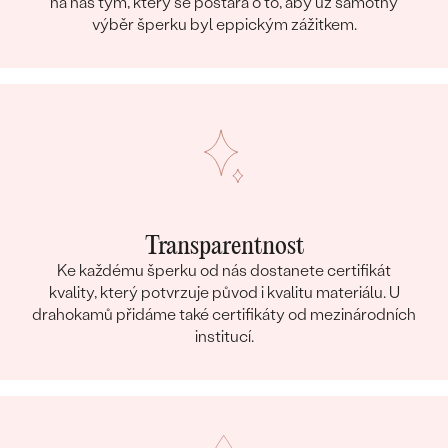
na náš tým, který se postará o to, aby už samotný
výběr šperku byl eppickým zážitkem.
Transparentnost
Ke každému šperku od nás dostanete certifikát
kvality, který potvrzuje původ i kvalitu materiálu. U
drahokamů přidáme také certifikáty od mezinárodních
institucí.