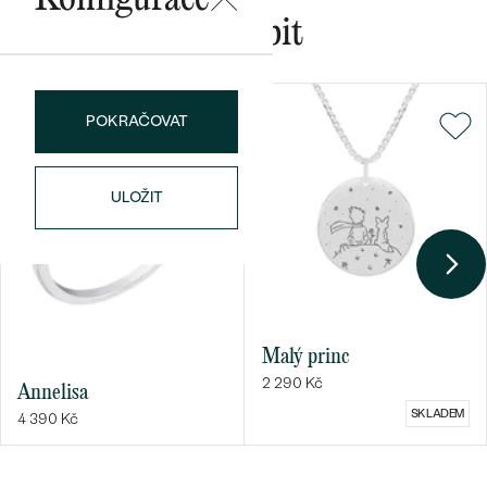
Mohlo by se vám líbit
Bestsellery
POKRAČOVAT
ULOŽIT
OBJEVIT
Malý princ
2 290 Kč
Annelisa
SKLADEM
4 390 Kč