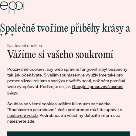
Společně tvoříme příběhy krásy a
lásky
Nastavení cookies
Vážíme si vašeho soukromí
Připojte se k nám!
Používáme cookies, aby web správně fungoval a byl bezpečný
tak, jak očekáváte. S vaším souhlasem je využíváme také pro
personalizaci reklam a analýzu návštěvnosti, což nám pomáhá
web vylepšovat. Podívejte se, jak
Google zpracovává osobní
údaje
.
Souhlas se všemi cookies udělíte kliknutím na tlačítko
"Souhlasím a pokračovat". Vaše preference můžete upravit v
nastavení voleb
. Podrobnosti a všechny důležité informace
© 2011 - 2026, Eppi.cz
naleznete
zde
.