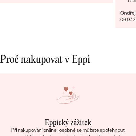
Krá
Ondřej
06.07.
Proč nakupovat v Eppi
Eppický zážitek
Při nakupování online i osobně se můžete spolehnout