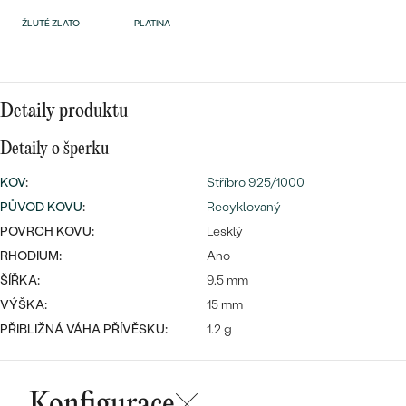
náušnice
Nejprodávanější
ŽLUTÉ ZLATO
PLATINA
PODLE TVARU KAMENE
Personalizované
prsteny
NA MÍRU
PROHLÉDNOUT
přívěsky
Detaily produktu
DIAMANTY
Detaily o šperku
PROHLÉDNOUT
Wave kolekce
KOV
:
Stříbro 925/1000
OBJEVIT
PŮVOD KOVU
:
Recyklovaný
POVRCH KOVU:
Lesklý
RHODIUM:
Ano
PROHLÉDNOUT
ŠÍŘKA:
9.5 mm
VÝŠKA:
15 mm
PŘIBLIŽNÁ VÁHA PŘÍVĚSKU:
1.2 g
Konfigurace