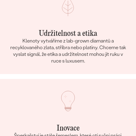
Udržitelnost a etika
Klenoty vytváříme z lab-grown diamantů a
recyklovaného zlata, stříbra nebo platiny. Chceme tak
vyslat signál, že etika a udržitelnost mohou jít ruku v
ruce s luxusem.
Inovace
Šperkařství je stále řemeslem, které ctí ruční práci,