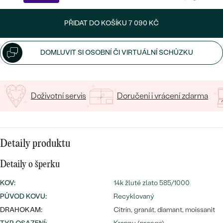
CENOVĚ DOSTUPNÉ
DRAHOKAM
CENOVĚ DOSTUPNÉ
S DRAHOKAMY
PŘIDAT DO KOŠÍKU
7 090 KČ
LUXUSNÍ
Nejprodávanější
LUXUSNÍ
S LAB-GROWN DIAMANTY
DLE MATERIÁLU
DOMLUVIT SI OSOBNÍ ČI VIRTUÁLNÍ SCHŮZKU
snubní prsteny
ZLATO
S PERLAMI
PLATINA
Doživotní servis
Doručení i vrácení zdarma
DLE STYLU
PROHLÉDNOUT
STŘÍBRO
PERSONALIZOVANÉ
SYMBOLICKÉ
Detaily produktu
Detaily o šperku
MINIMALISTICKÉ
KOV
:
14k žluté zlato 585/1000
PODLE PŘÍLEŽITOSTI
Nejprodávanější
PŮVOD KOVU
:
Recyklovaný
DRAHOKAM:
Citrín, granát, diamant, moissanit
PODLE BARVY