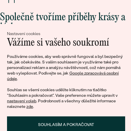
Společně tvoříme příběhy krásy a
lásky
Nastavení cookies
Vážíme si vašeho soukromí
Připojte se k nám!
Používáme cookies, aby web správně fungoval a byl bezpečný
tak, jak očekáváte. S vaším souhlasem je využíváme také pro
personalizaci reklam a analýzu návštěvnosti, což nám pomáhá
web vylepšovat. Podívejte se, jak
Google zpracovává osobní
údaje
.
Souhlas se všemi cookies udělíte kliknutím na tlačítko
"Souhlasím a pokračovat". Vaše preference můžete upravit v
nastavení voleb
. Podrobnosti a všechny důležité informace
© 2011 - 2026, Eppi.cz
naleznete
zde
.
SOUHLASÍM A POKRAČOVAT