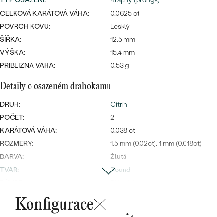
náušnice
TYP OSAZENÍ
:
Krapny (prongs)
Nejprodávanější
CELKOVÁ KARÁTOVÁ VÁHA:
0.0625 ct
PODLE TVARU KAMENE
Personalizované
POVRCH KOVU:
Lesklý
prsteny
NA MÍRU
ŠÍŘKA:
12.5 mm
PROHLÉDNOUT
přívěsky
VÝŠKA:
15.4 mm
DIAMANTY
PŘIBLIŽNÁ VÁHA:
0.53 g
PROHLÉDNOUT
Detaily o osazeném drahokamu
Wave kolekce
OBJEVIT
DRUH:
Citrín
POČET:
2
KARÁTOVÁ VÁHA:
0.038 ct
PROHLÉDNOUT
ROZMĚRY:
1.5 mm (0.02ct), 1 mm (0.018ct)
BARVA:
Žlutá
TVAR
:
Round
PŮVOD:
Přírodní
Konfigurace
Postranní drahokamy