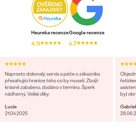
Postranní drahokamy
DRUH:
Moissanit
POČET:
1
KARÁTOVÁ VÁHA:
0.005 ct
Heureka recenze
Google recenze
ROZMĚRY:
1 mm
4.9
4.7
TVAR
:
Round
ČISTOTA
:
SI
BARVA:
G-H
PŮVOD:
Vytvořený v laboratoři
Naprosto dokonalý servis a péče o zákazníka
Objedn
přesahující hranice toho co by museli. Zboží
řetízke
krásně zabaleno, dodáno v termínu. Šperk
asisten
nádherný. Velké díky
byl obr
věnován
Lucie
Gabrie
dořešil
21.04.2025
28.06.
je nádhe
opravdo
bylo ry