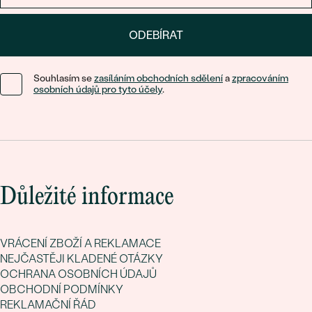
ODEBÍRAT
Souhlasím se
zasíláním obchodních sdělení
a
zpracováním
osobních údajů pro tyto účely
.
Důležité informace
VRÁCENÍ ZBOŽÍ A REKLAMACE
NEJČASTĚJI KLADENÉ OTÁZKY
OCHRANA OSOBNÍCH ÚDAJŮ
OBCHODNÍ PODMÍNKY
REKLAMAČNÍ ŘÁD