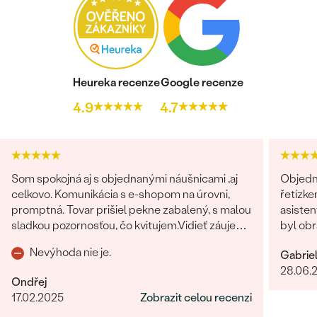
Heureka recenze
Google recenze
4.9
4.7
Som spokojná aj s objednanými náušnicami ,aj
Objedn
celkovo. Komunikácia s e-shopom na úrovni,
řetízke
promptná. Tovar prišiel pekne zabalený, s malou
asisten
sladkou pozornosťou, čo kvitujem.Vidieť záujem
byl obr
o zákazníka po všetkých stránkach.
věnován
Nevýhoda nie je.
Gabrie
dořešil
28.06.
je nádhe
Ondřej
opravdo
17.02.2025
Zobrazit celou recenzi
bylo ry