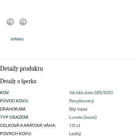
náušnice
Nejprodávanější
PODLE TVARU KAMENE
Personalizované
prsteny
NA MÍRU
PROHLÉDNOUT
přívěsky
DIAMANTY
STŘÍBRO
PROHLÉDNOUT
Wave kolekce
OBJEVIT
Detaily produktu
Detaily o šperku
PROHLÉDNOUT
KOV
:
14k bílé zlato 585/1000
PŮVOD KOVU
:
Recyklovaný
DRAHOKAM:
Bílý topaz
TYP OSAZENÍ
:
Luneta (bezel)
CELKOVÁ KARÁTOVÁ VÁHA:
1.12 ct
POVRCH KOVU:
Lesklý