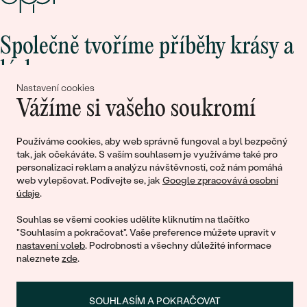
Společně tvoříme příběhy krásy a
lásky
Nastavení cookies
Vážíme si vašeho soukromí
Připojte se k nám!
Používáme cookies, aby web správně fungoval a byl bezpečný
tak, jak očekáváte. S vaším souhlasem je využíváme také pro
personalizaci reklam a analýzu návštěvnosti, což nám pomáhá
web vylepšovat. Podívejte se, jak
Google zpracovává osobní
údaje
.
Souhlas se všemi cookies udělíte kliknutím na tlačítko
"Souhlasím a pokračovat". Vaše preference můžete upravit v
nastavení voleb
. Podrobnosti a všechny důležité informace
© 2011 - 2026, Eppi.cz
naleznete
zde
.
SOUHLASÍM A POKRAČOVAT