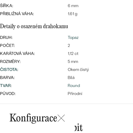
ŠÍŘKA:
6 mm
PŘIBLIŽNÁ VÁHA:
1.61 g
Detaily o osazeném drahokamu
Bestsellery
DRUH:
Topaz
POČET:
2
KARÁTOVÁ VÁHA:
1,12 ct
OBJEVIT
ROZMĚRY:
5 mm
ČISTOTA
:
Okem čistý
BARVA:
Bílá
TVAR
:
Round
PŮVOD:
Přírodní
Konfigurace
Mohlo by se vám líbit