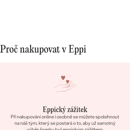
Proč nakupovat v Eppi
Eppický zážitek
Při nakupování online i osobně se můžete spolehnout
na náš tým, který se postará o to, aby už samotný
výběr šperku byl eppickým zážitkem.