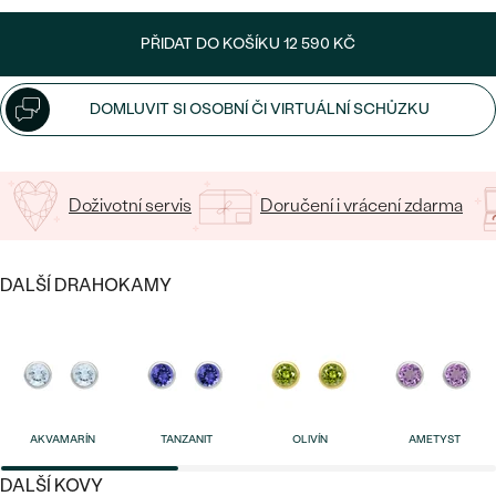
CENOVĚ DOSTUPNÉ
DRAHOKAM
CENOVĚ DOSTUPNÉ
S DRAHOKAMY
PŘIDAT DO KOŠÍKU
12 590 KČ
LUXUSNÍ
Nejprodávanější
LUXUSNÍ
S LAB-GROWN DIAMANTY
DLE MATERIÁLU
DOMLUVIT SI OSOBNÍ ČI VIRTUÁLNÍ SCHŮZKU
snubní prsteny
ZLATO
S PERLAMI
PLATINA
Doživotní servis
Doručení i vrácení zdarma
DLE STYLU
PROHLÉDNOUT
STŘÍBRO
PERSONALIZOVANÉ
DALŠÍ DRAHOKAMY
SYMBOLICKÉ
MINIMALISTICKÉ
PODLE PŘÍLEŽITOSTI
Nejprodávanější
AKVAMARÍN
TANZANIT
OLIVÍN
AMETYST
PODLE BARVY
DALŠÍ KOVY