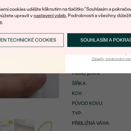
nákup.
emi cookies udělíte kliknutím na tlačítko "Souhlasím a pokračov
ůžete upravit v
nastavení voleb
. Podrobnosti a všechny důleži
e
.
DIAMANT
JEN TECHNICKÉ COOKIES
SOUHLASÍM A POKRA
PŘIHLÁSIT SE A ZÍ
Vaša e-mailová adresa je 
Zásady zpracování os
Detaily produktu
Pánský prsten
ŠÍŘKA
:
KOV
:
PŮVOD KOVU
:
TYP
:
PŘIBLIŽNÁ VÁHA: