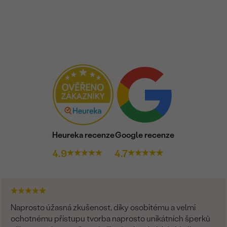
ROZMĚRY:
TVAR
:
ČISTOTA
:
BARVA
:
PŮVOD:
Heureka recenze
Google recenze
4.9
4.7
Naprosto úžasná zkušenost, díky osobitému a velmi
ochotnému přístupu tvorba naprosto unikátních šperků