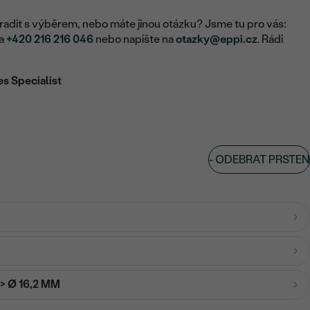
adit s výběrem, nebo máte jinou otázku? Jsme tu pro vás:
na
+420 216 216 046
nebo napište na
otazky@eppi.cz
. Rádi
es Specialist
-
ODEBRAT PRSTEN
-> Ø 16,2 MM