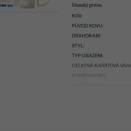
Dámský prsten
KOV
:
PŮVOD KOVU
:
DRAHOKAM:
STYL
:
TYP OSAZENÍ
:
CELKOVÁ KARÁTOVÁ VÁH
POVRCH KOVU:
PŘIBLIŽNÁ VÁHA:
Postranní drahokamy
DRUH:
POČET:
KARÁTOVÁ VÁHA
: