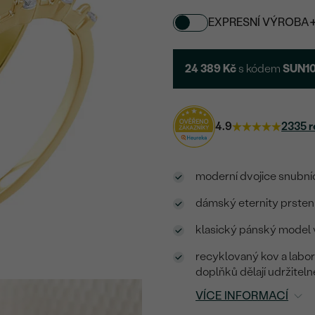
EXPRESNÍ VÝROBA
24 389 Kč
s kódem
SUN1
4.9
2335 r
moderní dvojice snubníc
dámský eternity prsten
klasický pánský model v
recyklovaný kov a labo
doplňků dělají udržitel
VÍCE INFORMACÍ