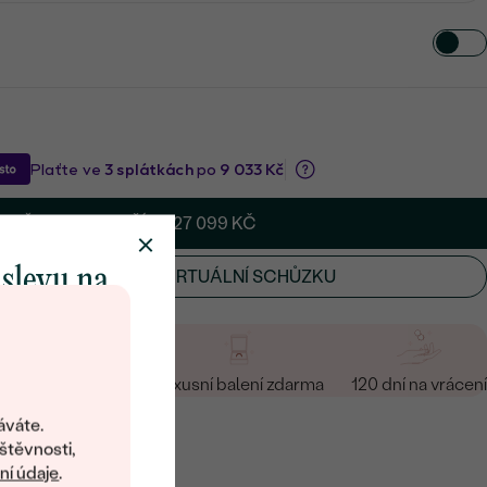
PŘIDAT DO KOŠÍKU
27 099 KČ
 slevu na
UVIT SI OSOBNÍ ČI VIRTUÁLNÍ SCHŮZKU
klenot
i vrácení zdarma
Luxusní balení zdarma
120 dní na vrácení
objevte svět
šperků Eppi.
áváte.
ní vám obratem
štěvnosti,
 na váš první
í údaje
.