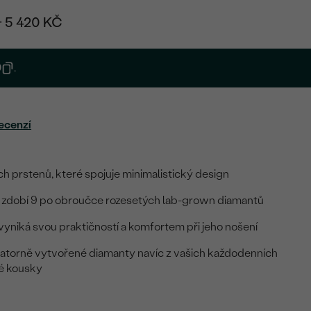
+ 5 420 KČ
0
.
ecenzí
h prstenů, které spojuje minimalistický design
 zdobí 9 po obroučce rozesetých lab-grown diamantů
yniká svou praktičností a komfortem při jeho nošení
ratorně vytvořené diamanty navíc z vašich každodenních
né kousky