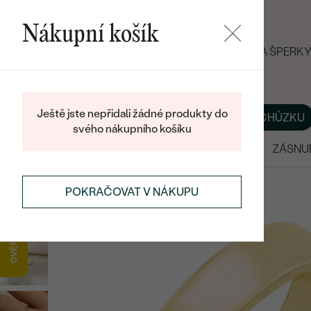
Nákupní košík
LETNÍ BLACK FRIDAY: −25 % NA ŠPER
Ještě jste nepřidali žádné produkty do
O NÁS
BLOG
ŠPERKY NA MÍRU
DOMLUVIT SI SCHŮZKU
svého nákupního košíku
VÝPRODEJ
SNUBNÍ PRSTENY
ZÁSNU
SNUBNÍ PRSTENY
ETERNITY
SNUBNÍ PRSTENY
POKRAČOVAT V NÁKUPU