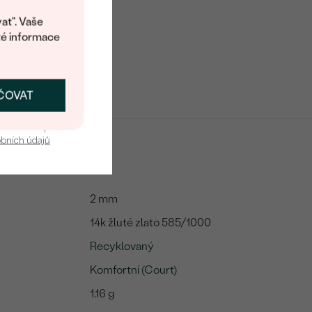
at". Vaše
té informace
ČOVAT
SKAT SLEVU
u nás v bezpečí.
obních údajů
2 mm
14k žluté zlato 585/1000
Recyklovaný
Komfortní (Court)
1.16 g