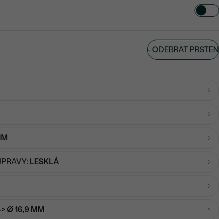
-
ODEBRAT PRSTEN
MM
ÚPRAVY:
LESKLÁ
-> Ø 16,9 MM