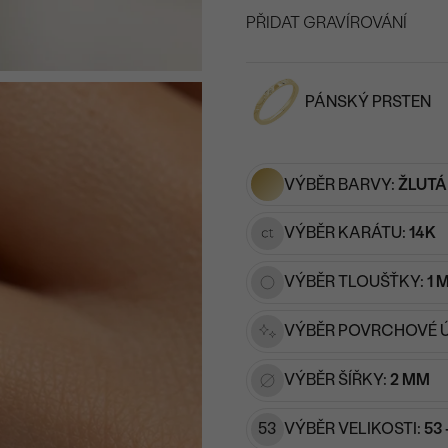
PŘIDAT GRAVÍROVÁNÍ
VYBERTE FONT
PÁNSKÝ PRSTEN
Napište iniciály/text
15
/ 15 ZNAKŮ
VÝBĚR BARVY:
ŽLUTÁ
VÝBĚR KARÁTU:
14K
VÝBĚR TLOUŠŤKY:
1 
VÝBĚR POVRCHOVÉ 
VÝBĚR ŠÍŘKY:
2 MM
53
VÝBĚR VELIKOSTI:
53 