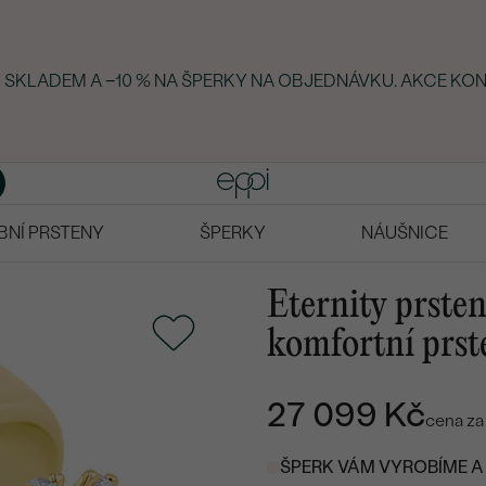
KY SKLADEM A −10 % NA ŠPERKY NA OBJEDNÁVKU. AKCE KON
BNÍ PRSTENY
ŠPERKY
NÁUŠNICE
Eternity prste
komfortní prst
27 099 Kč
cena za
ŠPERK VÁM VYROBÍME A 