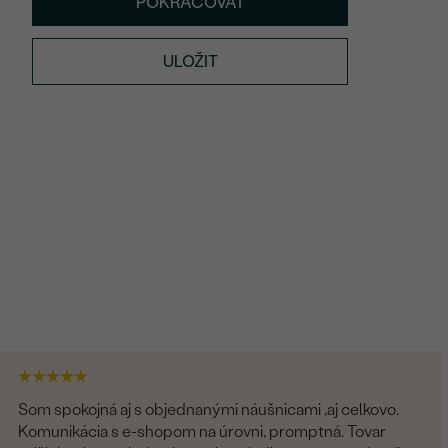
POKRAČOVAT
Khalid
od 16 790 Kč
ULOŽIT
Som spokojná aj s objednanými náušnicami ,aj celkovo.
Komunikácia s e-shopom na úrovni, promptná. Tovar