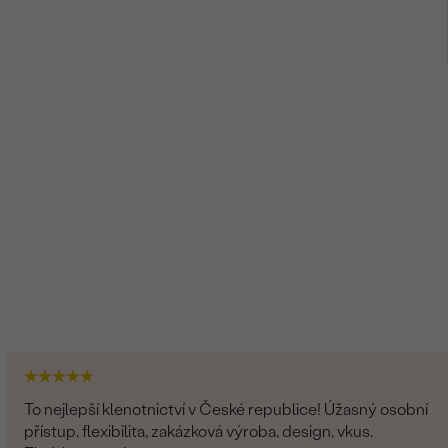
1.5 mm (0.015ct)
Round
SI
G-H
Vytvořený v laboratoři
To nejlepší klenotnictví v České republice! Úžasný osobní
přístup, flexibilita, zakázková výroba, design, vkus.