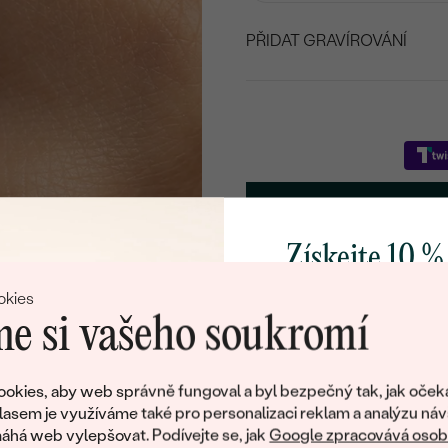
PŘIDAT GRAVÍROVÁNÍ
VYBERTE FONT
Napište iniciály/text
15
/ 15 ZNAKŮ
Získejte 10 %
DOML
svůj první 
okies
e si vašeho soukromí
Doživotní servis
Doručení 
Přidejte se k nám a 
poctivě vyráběných 
okies, aby web správně fungoval a byl bezpečný tak, jak oček
DALŠÍ DRAHOKAMY
Jako dárek na přivítá
lasem je využíváme také pro personalizaci reklam a analýzu náv
zašleme slevový kód
há web vylepšovat. Podívejte se, jak
Google zpracovává osobn