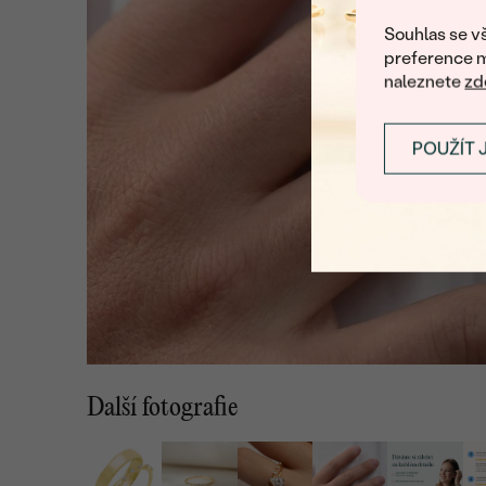
Souhlas se vš
preference m
naleznete
zd
POUŽÍT 
Další fotografie