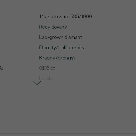
14k žluté zlato 585/1000
Recyklovaný
Lab-grown diamant
Eternity/Half eternity
Krapny (prongs)
A:
0.135 ct
Lesklý
1.25 g
Lab-grown diamant
9
0.135 ct