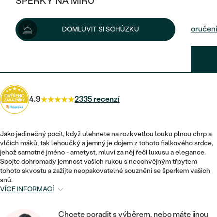
ŠPERKY NA MÍRU
36 290 Kč
KOMBINOVANÉ ZLATO
STŘÍBRNÉ
POSTRANNÍ KAMENY
ZLATÉ
VÝPRODEJ
ŠPERKY SKLADEM
Šperk vám doručíme do 1 - 3 týdnů.
Možnosti doručení
DOMLUVIT SI SCHŮZKU
PLATINOVÉ
HALO
DLE STYLU
STŘÍBRNÉ
KDYŽ ŠPERKY POMÁHAJÍ
VÝPRODEJ
JEDNODUCHÉ
32 661 Kč
s kódem
SUN10
.
TŘI KAMENY
PLATINOVÉ
DLE STYLU
DLE TYPU
DLE MATERIÁLU
BEZ KAMENE
PECKOVÉ
VINTAGE
NÁUŠNICE
ZLATÉ
DLE STYLU
4.9
2335 recenzí
ETERNITY
KRUHOVÉ
SNUBNÍ A ZÁSNUBNÍ SETY
SOLITÉR
PRSTENY
STŘÍBRNÉ
VYKROJENÉ
MINIMALISTICKÉ
NETRADIČNÍ
Jako jedinečný pocit, když ulehnete na rozkvetlou louku plnou chrp a
NAROZENÍ DÍTĚTE
PŘÍVĚSKY
PLATINOVÉ
vlčích máků, tak lehoučký a jemný je dojem z tohoto fialkového srdce,
VINTAGE
jehož samotné jméno - ametyst, mluví za něj řečí luxusu a elegance.
VISACÍ
PERSONALIZOVANÉ
Spojte dohromady jemnost vašich rukou s neochvějným třpytem
NÁRAMKY
SESTAV SI SVŮJ PRSTEN
tohoto skvostu a zažijte neopakovatelné souznění se šperkem vašich
NETRADIČNÍ
DLE STYLU
SOLITÉR
snů.
ZAČÍT S PRSTENEM
SE ZNAMENÍM ZVĚROKRUHU
SETY
VÍCE INFORMACÍ
ETERNITY
TEPANÉ
VE TVARU SRDCE
ZAČÍT S DIAMANTEM
MINIMALISTICKÉ
PÁNSKÉ ŠPERKY
Chcete poradit s výběrem, nebo máte jinou