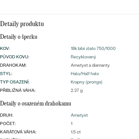
náušnice
Nejprodávanější
PODLE TVARU KAMENE
Personalizované
prsteny
Detaily produktu
NA MÍRU
PROHLÉDNOUT
přívěsky
Detaily o šperku
DIAMANTY
KOV
:
18k bílé zlato 750/1000
PROHLÉDNOUT
PŮVOD KOVU
:
Recyklovaný
Wave kolekce
OBJEVIT
DRAHOKAM:
Ametyst a diamanty
STYL
:
Halo/Half halo
TYP OSAZENÍ
:
Krapny (prongs)
PROHLÉDNOUT
PŘIBLIŽNÁ VÁHA:
2.37 g
Detaily o osazeném drahokamu
DRUH:
Ametyst
POČET:
1
KARÁTOVÁ VÁHA:
1.5 ct