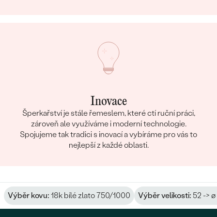
Inovace
Šperkařství je stále řemeslem, které ctí ruční práci,
zároveň ale využíváme i moderní technologie.
Spojujeme tak tradici s inovací a vybíráme pro vás to
nejlepší z každé oblasti.
Výběr kovu:
18k bílé zlato 750/1000
Výběr velikosti:
52 -> ø