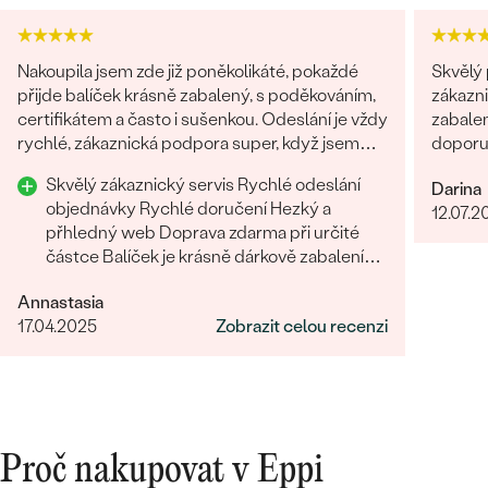
Nakoupila jsem zde již poněkolikáté, pokaždé
Skvělý 
přijde balíček krásně zabalený, s poděkováním,
zákazni
certifikátem a často i sušenkou. Odeslání je vždy
zabalen
rychlé, zákaznická podpora super, když jsem
doporuč
chtěla šperk na zakázku, byli všichni fajn.
Skvělý zákaznický servis Rychlé odeslání
Darina
Rozhodně tyto šperky doporučuji
objednávky Rychlé doručení Hezký a
12.07.2
přhledný web Doprava zdarma při určité
částce Balíček je krásně dárkově zabalení
Oceňuji tištěné certifikáty
Annastasia
17.04.2025
Zobrazit celou recenzi
Proč nakupovat v Eppi