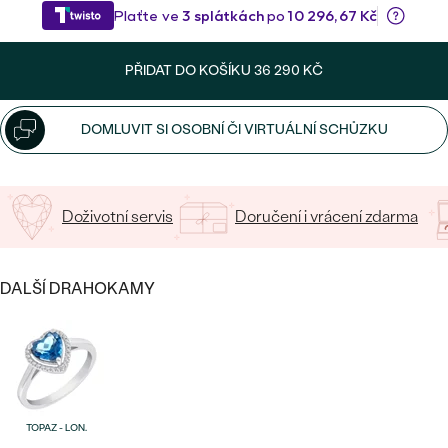
CENOVĚ DOSTUPNÉ
DRAHOKAM
CENOVĚ DOSTUPNÉ
S DRAHOKAMY
15
/ 15 ZNAKŮ
LUXUSNÍ
Nejprodávanější
PŘIDAT DO KOŠÍKU
36 290 KČ
LUXUSNÍ
S LAB-GROWN DIAMANTY
DLE MATERIÁLU
snubní prsteny
ZLATO
DOMLUVIT SI OSOBNÍ ČI VIRTUÁLNÍ SCHŮZKU
S PERLAMI
PLATINA
DLE STYLU
Doživotní servis
Doručení i vrácení zdarma
PROHLÉDNOUT
STŘÍBRO
PERSONALIZOVANÉ
SYMBOLICKÉ
DALŠÍ DRAHOKAMY
MINIMALISTICKÉ
PODLE PŘÍLEŽITOSTI
Nejprodávanější
TOPAZ - LON.
PODLE BARVY