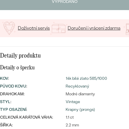
CENOVĚ DOSTUPNÉ
VYPRODÁNO
DRAHOKAM
CENOVĚ DOSTUPNÉ
S DRAHOKAMY
LUXUSNÍ
Nejprodávanější
LUXUSNÍ
S LAB-GROWN DIAMANTY
DLE MATERIÁLU
Doživotní servis
Doručení i vrácení zdarma
snubní prsteny
ZLATO
S PERLAMI
PLATINA
Detaily produktu
DLE STYLU
PROHLÉDNOUT
STŘÍBRO
Detaily o šperku
PERSONALIZOVANÉ
KOV
:
14k bílé zlato 585/1000
SYMBOLICKÉ
PŮVOD KOVU
:
Recyklovaný
DRAHOKAM:
Modré diamanty
MINIMALISTICKÉ
STYL
:
Vintage
TYP OSAZENÍ
:
Krapny (prongs)
PODLE PŘÍLEŽITOSTI
Nejprodávanější
CELKOVÁ KARÁTOVÁ VÁHA:
1.1 ct
PODLE BARVY
ŠÍŘKA:
2.2 mm