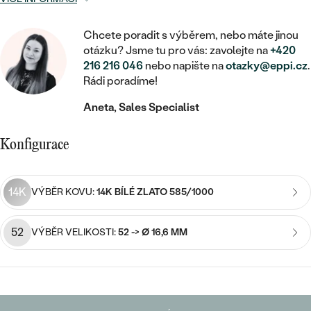
MINIMALISTICKÉ
RUČNĚ RYTÉ
DĚTSKÉ
ZAČÍT S LAB-GROWN DIAMANTEM
MEDAILONKY
DĚTSKÉ ŠPERKY
STATEMENT
Chcete poradit s výběrem, nebo máte jinou
S VÝPLNÍ
PIERCING
ZAČÍT S BAREVNÝM DIAMANTEM
otázku? Jsme tu pro vás: zavolejte na
+420
ŘETÍZKY
BROŽE
216 216 046
nebo napište na
otazky@eppi.cz
.
PEČETNÍ
SVATEBNÍ SETY
Rádi poradíme!
VE TVARU SRDCE
DOPLŇKY
DLE KAMENE
DLE DRAHOKAMU
PERSONALIZOVANÉ
Aneta, Sales Specialist
S DIAMANTY
DLE CENY
SE ZVÍŘATY
DIAMANT
DLE MATERIÁLU
Konfigurace
CENOVĚ DOSTUPNÉ
DLE DRAHOKAMU
S DRAHOKAMY
LAB-GROWN DIAMANT
ZLATO
DLE DRAHOKAMU
S DIAMANTY
LUXUSNÍ
S PERLAMI
MOISSANIT
14K
VÝBĚR KOVU:
14K BÍLÉ ZLATO 585/1000
S DIAMANTY
STŘÍBRO
S DRAHOKAMY
BAREVNÝ DIAMANT
S DRAHOKAMY
PLATINA
DLE CENY
52
VÝBĚR VELIKOSTI:
52 -> Ø 16,6 MM
S PERLAMI
CENOVĚ DOSTUPNÉ
ČERNÝ DIAMANT
S PERLAMI
DLE KAMENE
DLE CENY
LUXUSNÍ
SALT AND PEPPER DIAMANT
S DIAMANTY
DLE CENY