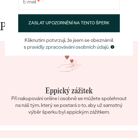
E-mail
*
ZASLAT UPOZORNĚNÍ NA TENTO ŠPERK
Proč nakupovat v Eppi
Kliknutím potvrzuji, že jsem se obeznámil
s
pravidly zpracovávání osobních údajů.
Eppický zážitek
Při nakupování online i osobně se můžete spolehnout
na náš tým, který se postará o to, aby už samotný
výběr šperku byl eppickým zážitkem.