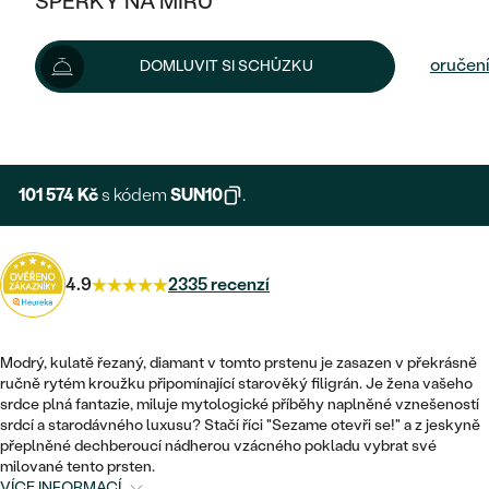
ŠPERKY NA MÍRU
112 860 Kč
KOMBINOVANÉ ZLATO
STŘÍBRNÉ
POSTRANNÍ KAMENY
ZLATÉ
VÝPRODEJ
ŠPERKY SKLADEM
Možnosti doručení
DOMLUVIT SI SCHŮZKU
PLATINOVÉ
HALO
DLE STYLU
STŘÍBRNÉ
KDYŽ ŠPERKY POMÁHAJÍ
VÝPRODEJ
+ 16 929 KČ
EXPRESNÍ VÝROBA
JEDNODUCHÉ
TŘI KAMENY
PLATINOVÉ
DLE STYLU
DLE TYPU
DLE MATERIÁLU
BEZ KAMENE
PECKOVÉ
VINTAGE
101 574 Kč
s kódem
SUN10
.
NÁUŠNICE
ZLATÉ
DLE STYLU
ETERNITY
KRUHOVÉ
SNUBNÍ A ZÁSNUBNÍ SETY
SOLITÉR
PRSTENY
STŘÍBRNÉ
4.9
2335 recenzí
VYKROJENÉ
MINIMALISTICKÉ
NETRADIČNÍ
NAROZENÍ DÍTĚTE
PŘÍVĚSKY
PLATINOVÉ
VINTAGE
VISACÍ
Modrý, kulatě řezaný, diamant v tomto prstenu je zasazen v překrásně
PERSONALIZOVANÉ
NÁRAMKY
SESTAV SI SVŮJ PRSTEN
ručně rytém kroužku připomínající starověký filigrán. Je žena vašeho
NETRADIČNÍ
DLE STYLU
SOLITÉR
srdce plná fantazie, miluje mytologické příběhy naplněné vznešeností
ZAČÍT S PRSTENEM
SE ZNAMENÍM ZVĚROKRUHU
SETY
srdcí a starodávného luxusu? Stačí říci "Sezame otevři se!" a z jeskyně
ETERNITY
TEPANÉ
přeplněné dechberoucí nádherou vzácného pokladu vybrat své
VE TVARU SRDCE
ZAČÍT S DIAMANTEM
milované tento prsten.
MINIMALISTICKÉ
PÁNSKÉ ŠPERKY
VÍCE INFORMACÍ