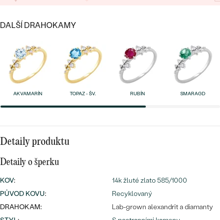
náušnice
Nejprodávanější
PODLE TVARU KAMENE
Personalizované
DALŠÍ DRAHOKAMY
prsteny
NA MÍRU
PROHLÉDNOUT
přívěsky
DIAMANTY
PROHLÉDNOUT
Wave kolekce
AKVAMARÍN
TOPAZ - ŠV.
RUBÍN
SMARAGD
OBJEVIT
Detaily produktu
PROHLÉDNOUT
Detaily o šperku
KOV
:
14k žluté zlato 585/1000
PŮVOD KOVU
:
Recyklovaný
DRAHOKAM:
Lab-grown alexandrit a diamanty