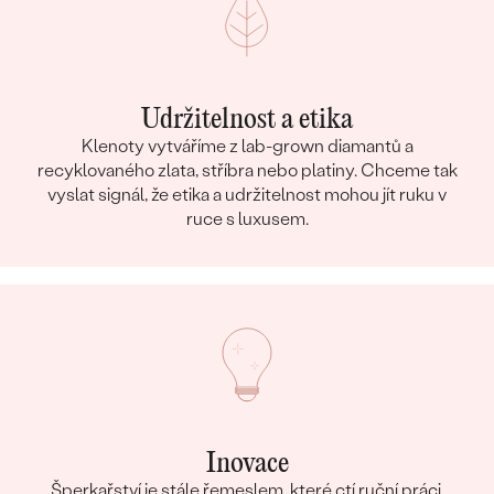
Udržitelnost a etika
Klenoty vytváříme z lab-grown diamantů a
recyklovaného zlata, stříbra nebo platiny. Chceme tak
vyslat signál, že etika a udržitelnost mohou jít ruku v
ruce s luxusem.
Inovace
Šperkařství je stále řemeslem, které ctí ruční práci,