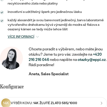
MINIMALISTICKÉ
RUČNĚ RYTÉ
DĚTSKÉ
recyklovaného zlata nebo platiny
ZAČÍT S LAB-GROWN DIAMANTEM
MEDAILONKY
DĚTSKÉ ŠPERKY
STATEMENT
inovativní a udržitelný šperk pro jedinečnou lásku
S VÝPLNÍ
PIERCING
ZAČÍT S BAREVNÝM DIAMANTEM
ŘETÍZKY
BROŽE
každý alexandrit je svou barevností jedinečný, barva laboratorně
PEČETNÍ
SVATEBNÍ SETY
vytvořeného drahokamu bývá výrazněji do modra až fialova a
osazený kámen se tedy může lehce lišit
VE TVARU SRDCE
DOPLŇKY
DLE KAMENE
DLE DRAHOKAMU
PERSONALIZOVANÉ
VÍCE INFORMACÍ
S DIAMANTY
DLE CENY
SE ZVÍŘATY
DIAMANT
DLE MATERIÁLU
Chcete poradit s výběrem, nebo máte jinou
CENOVĚ DOSTUPNÉ
DLE DRAHOKAMU
S DRAHOKAMY
LAB-GROWN DIAMANT
otázku? Jsme tu pro vás: zavolejte na
+420
ZLATO
DLE DRAHOKAMU
216 216 046
nebo napište na
otazky@eppi.cz
.
S DIAMANTY
LUXUSNÍ
S PERLAMI
Rádi poradíme!
MOISSANIT
S DIAMANTY
STŘÍBRO
S DRAHOKAMY
Aneta, Sales Specialist
BAREVNÝ DIAMANT
S DRAHOKAMY
PLATINA
DLE CENY
S PERLAMI
Konfigurace
CENOVĚ DOSTUPNÉ
ČERNÝ DIAMANT
S PERLAMI
DLE KAMENE
DLE CENY
LUXUSNÍ
SALT AND PEPPER DIAMANT
14K
VÝBĚR KOVU:
14K ŽLUTÉ ZLATO 585/1000
S DIAMANTY
DLE CENY