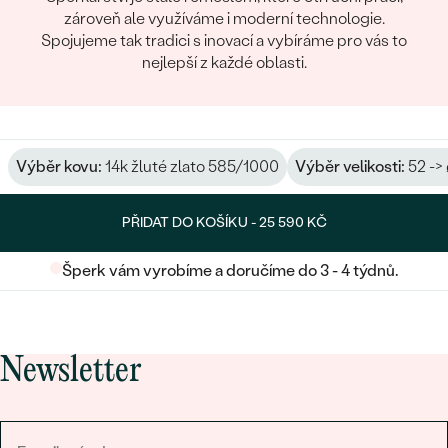
zároveň ale využíváme i moderní technologie.
Spojujeme tak tradici s inovací a vybíráme pro vás to
nejlepší z každé oblasti.
Výběr kovu:
14k žluté zlato 585/1000
Výběr velikosti:
52 ->
PŘIDAT DO KOŠÍKU -
25 590 KČ
Šperk vám vyrobíme a doručíme do 3 - 4 týdnů.
Newsletter