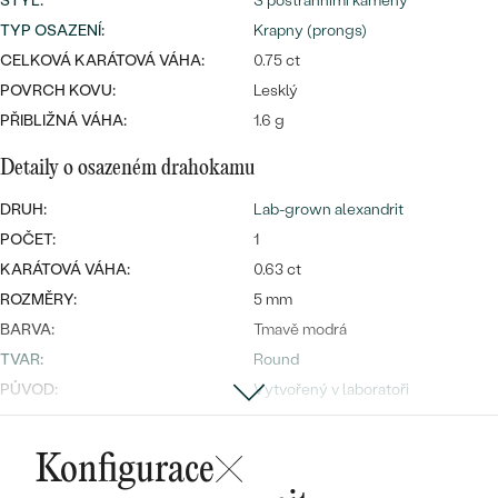
STYL
:
S postranními kameny
TYP OSAZENÍ
:
Krapny (prongs)
CELKOVÁ KARÁTOVÁ VÁHA:
0.75 ct
POVRCH KOVU:
Lesklý
Bestsellery
PŘIBLIŽNÁ VÁHA:
1.6 g
Detaily o osazeném drahokamu
DRUH:
Lab-grown alexandrit
OBJEVIT
POČET:
1
KARÁTOVÁ VÁHA:
0.63 ct
ROZMĚRY:
5 mm
BARVA:
Tmavě modrá
TVAR
:
Round
PŮVOD:
Vytvořený v laboratoři
Postranní drahokamy
Konfigurace
DRUH:
Lab-grown diamant