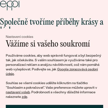
Společně tvoříme příběhy krásy a
lásky
Nastavení cookies
Vážíme si vašeho soukromí
Připojte se k nám!
Používáme cookies, aby web správně fungoval a byl bezpečný
tak, jak očekáváte. S vaším souhlasem je využíváme také pro
personalizaci reklam a analýzu návštěvnosti, což nám pomáhá
web vylepšovat. Podívejte se, jak
Google zpracovává osobní
údaje
.
Souhlas se všemi cookies udělíte kliknutím na tlačítko
"Souhlasím a pokračovat". Vaše preference můžete upravit v
nastavení voleb
. Podrobnosti a všechny důležité informace
© 2011 - 2026, Eppi.cz
naleznete
zde
.