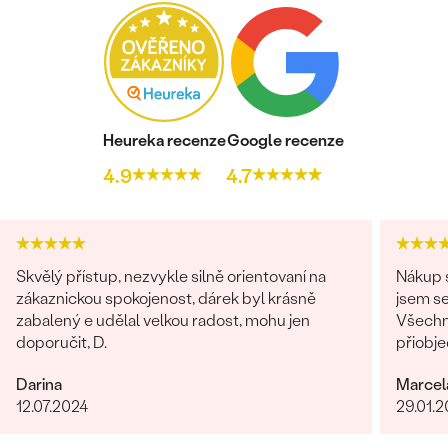
Postranní drahokamy
DRUH:
Lab-grown diamant
POČET:
6
KARÁTOVÁ VÁHA
:
0.03 ct
Heureka recenze
Google recenze
ROZMĚRY:
1 mm (0.005ct)
4.9
4.7
TVAR
:
Round
ČISTOTA
:
SI
BARVA
:
G-H
PŮVOD:
Vytvořený v laboratoři
Skvělý přístup, nezvykle silně orientovaní na
Nákup s
zákaznickou spokojenost, dárek byl krásně
jsem se
zabalený e udělal velkou radost, mohu jen
Všechn
doporučit, D.
přiobje
najedno
Darina
Marcel
doporuč
12.07.2024
29.01.