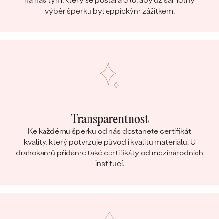
na náš tým, který se postará o to, aby už samotný
výběr šperku byl eppickým zážitkem.
Transparentnost
Ke každému šperku od nás dostanete certifikát
kvality, který potvrzuje původ i kvalitu materiálu. U
drahokamů přidáme také certifikáty od mezinárodních
institucí.