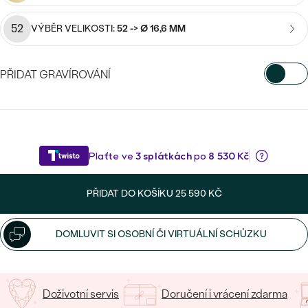
CENOVĚ DOSTUPNÉ
DRAHOKAM
CENOVĚ DOSTUPNÉ
S DRAHOKAMY
52
VÝBĚR VELIKOSTI:
52 -> Ø 16,6 MM
LUXUSNÍ
Nejprodávanější
LUXUSNÍ
S LAB-GROWN DIAMANTY
DLE MATERIÁLU
PŘIDAT GRAVÍROVÁNÍ
snubní prsteny
ZLATO
S PERLAMI
VYBERTE FONT
PLATINA
DLE STYLU
Napište iniciály/text
PROHLÉDNOUT
STŘÍBRO
PERSONALIZOVANÉ
15
/ 15 ZNAKŮ
PŘIDAT DO KOŠÍKU
25 590 KČ
SYMBOLICKÉ
MINIMALISTICKÉ
DOMLUVIT SI OSOBNÍ ČI VIRTUÁLNÍ SCHŮZKU
PODLE PŘÍLEŽITOSTI
Nejprodávanější
Doživotní servis
Doručení i vrácení zdarma
PODLE BARVY