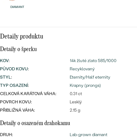
náušnice
Nejprodávanější
DIAMANT
PODLE TVARU KAMENE
Personalizované
prsteny
NA MÍRU
PROHLÉDNOUT
přívěsky
Detaily produktu
DIAMANTY
Detaily o šperku
PROHLÉDNOUT
Wave kolekce
KOV
:
14k žluté zlato 585/1000
OBJEVIT
PŮVOD KOVU
:
Recyklovaný
STYL
:
Eternity/Half eternity
TYP OSAZENÍ
:
Krapny (prongs)
PROHLÉDNOUT
CELKOVÁ KARÁTOVÁ VÁHA:
0.31 ct
POVRCH KOVU:
Lesklý
PŘIBLIŽNÁ VÁHA:
2.15 g
Detaily o osazeném drahokamu
DRUH:
Lab-grown diamant