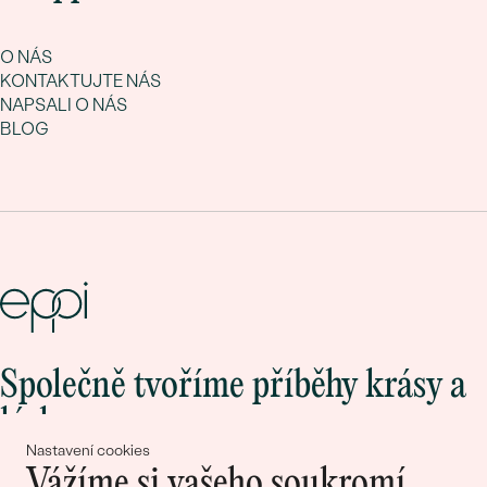
O NÁS
KONTAKTUJTE NÁS
NAPSALI O NÁS
BLOG
Společně tvoříme příběhy krásy a
lásky
Nastavení cookies
Vážíme si vašeho soukromí