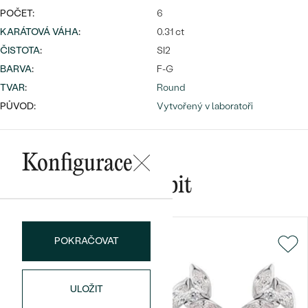
POČET:
6
KARÁTOVÁ VÁHA
:
0.31 ct
ČISTOTA
:
SI2
Bestsellery
BARVA
:
F-G
TVAR
:
Round
PŮVOD:
Vytvořený v laboratoři
OBJEVIT
Konfigurace
Mohlo by se vám líbit
POKRAČOVAT
ULOŽIT