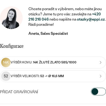
MINIMALISTICKÉ
RUČNĚ RYTÉ
DĚTSKÉ
ZAČÍT S LAB-GROWN DIAMANTEM
MEDAILONKY
DĚTSKÉ ŠPERKY
Chcete poradit s výběrem, nebo máte jinou
STATEMENT
S VÝPLNÍ
PIERCING
otázku? Jsme tu pro vás: zavolejte na
+420
ZAČÍT S BAREVNÝM DIAMANTEM
ŘETÍZKY
BROŽE
216 216 046
nebo napište na
otazky@eppi.cz
.
PEČETNÍ
SVATEBNÍ SETY
Rádi poradíme!
VE TVARU SRDCE
DOPLŇKY
DLE KAMENE
DLE DRAHOKAMU
Aneta, Sales Specialist
PERSONALIZOVANÉ
S DIAMANTY
DLE CENY
SE ZVÍŘATY
DIAMANT
DLE MATERIÁLU
Konfigurace
CENOVĚ DOSTUPNÉ
DLE DRAHOKAMU
S DRAHOKAMY
LAB-GROWN DIAMANT
ZLATO
DLE DRAHOKAMU
S DIAMANTY
LUXUSNÍ
S PERLAMI
14K
VÝBĚR KOVU:
14K ŽLUTÉ ZLATO 585/1000
MOISSANIT
S DIAMANTY
STŘÍBRO
S DRAHOKAMY
52
BAREVNÝ DIAMANT
VÝBĚR VELIKOSTI:
52 -> Ø 16,6 MM
S DRAHOKAMY
PLATINA
DLE CENY
S PERLAMI
CENOVĚ DOSTUPNÉ
ČERNÝ DIAMANT
S PERLAMI
PŘIDAT GRAVÍROVÁNÍ
DLE KAMENE
DLE CENY
LUXUSNÍ
SALT AND PEPPER DIAMANT
VYBERTE FONT
S DIAMANTY
DLE CENY