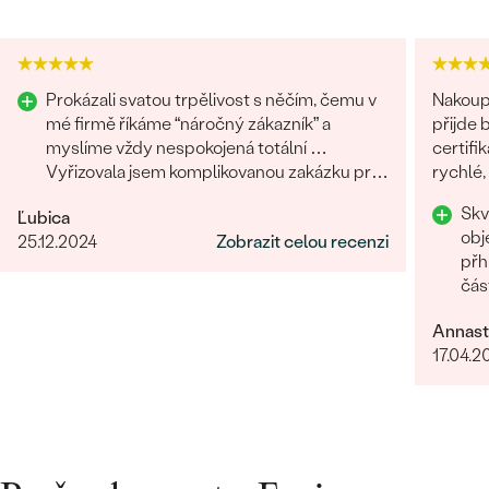
Prokázali svatou trpělivost s něčím, čemu v
Nakoupi
mé firmě říkáme “náročný zákazník” a
přijde 
myslíme vždy nespokojená totální …
certifi
Vyřizovala jsem komplikovanou zakázku pro
rychlé,
třetího člověka na druhém konci světa a
chtěla 
Skv
Ľubica
zvládli to skvěle. Musím moc poděkovat.
Rozhod
obj
25.12.2024
Zobrazit celou recenzi
přh
čás
Oce
Annast
17.04.2