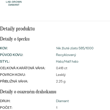
náušnice
LAB-GROWN
Nejprodávanější
DIAMANT
PODLE TVARU KAMENE
Personalizované
prsteny
NA MÍRU
PROHLÉDNOUT
přívěsky
Detaily produktu
DIAMANTY
Detaily o šperku
PROHLÉDNOUT
Wave kolekce
KOV
:
14k žluté zlato 585/1000
OBJEVIT
PŮVOD KOVU
:
Recyklovaný
STYL
:
Halo/Half halo
CELKOVÁ KARÁTOVÁ VÁHA:
0.418 ct
PROHLÉDNOUT
POVRCH KOVU:
Lesklý
PŘIBLIŽNÁ VÁHA:
2.25 g
Detaily o osazeném drahokamu
DRUH:
Diamant
POČET:
1