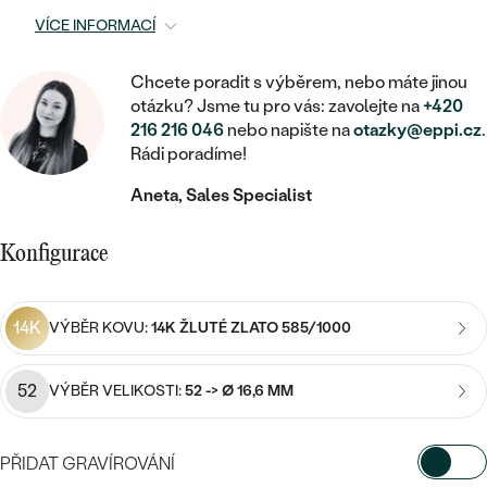
MINIMALISTICKÉ
RUČNĚ RYTÉ
DĚTSKÉ
ZAČÍT S LAB-GROWN DIAMANTEM
VÍCE INFORMACÍ
MEDAILONKY
DĚTSKÉ ŠPERKY
STATEMENT
S VÝPLNÍ
PIERCING
ZAČÍT S BAREVNÝM DIAMANTEM
Chcete poradit s výběrem, nebo máte jinou
ŘETÍZKY
BROŽE
PEČETNÍ
otázku? Jsme tu pro vás: zavolejte na
+420
SVATEBNÍ SETY
216 216 046
nebo napište na
otazky@eppi.cz
.
VE TVARU SRDCE
DOPLŇKY
DLE KAMENE
DLE DRAHOKAMU
Rádi poradíme!
PERSONALIZOVANÉ
S DIAMANTY
DLE CENY
SE ZVÍŘATY
DIAMANT
Aneta, Sales Specialist
DLE MATERIÁLU
CENOVĚ DOSTUPNÉ
DLE DRAHOKAMU
S DRAHOKAMY
LAB-GROWN DIAMANT
Konfigurace
ZLATO
DLE DRAHOKAMU
S DIAMANTY
LUXUSNÍ
S PERLAMI
MOISSANIT
S DIAMANTY
STŘÍBRO
S DRAHOKAMY
14K
VÝBĚR KOVU:
14K ŽLUTÉ ZLATO 585/1000
BAREVNÝ DIAMANT
S DRAHOKAMY
PLATINA
DLE CENY
S PERLAMI
52
VÝBĚR VELIKOSTI:
52 -> Ø 16,6 MM
CENOVĚ DOSTUPNÉ
ČERNÝ DIAMANT
S PERLAMI
DLE KAMENE
DLE CENY
LUXUSNÍ
SALT AND PEPPER DIAMANT
PŘIDAT GRAVÍROVÁNÍ
S DIAMANTY
DLE CENY