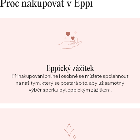
Proč nakupovat v Eppi
ČISTOTA
:
SI3
BARVA
:
G-H
Eppický zážitek
Při nakupování online i osobně se můžete spolehnout
na náš tým, který se postará o to, aby už samotný
výběr šperku byl eppickým zážitkem.