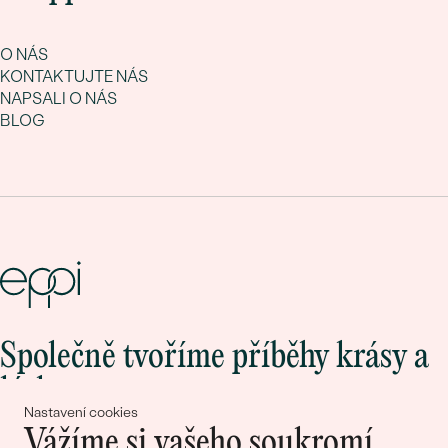
O NÁS
KONTAKTUJTE NÁS
NAPSALI O NÁS
BLOG
Společně tvoříme příběhy krásy a
lásky
Nastavení cookies
Vážíme si vašeho soukromí