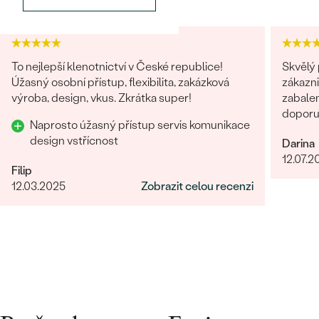
Postranní drahokamy
DRUH:
Diamant
POČET:
8
To nejlepší klenotnictví v České republice!
Skvělý 
KARÁTOVÁ VÁHA
:
0.024 ct
Úžasný osobní přístup, flexibilita, zakázková
zákazni
ROZMĚRY:
0.8 mm (0.003ct)
výroba, design, vkus. Zkrátka super!
zabalen
doporuč
TVAR
:
Round
Naprosto úžasný přístup servis komunikace
ČISTOTA
:
SI3
design vstřícnost
Darina
BARVA
:
G-H
12.07.2
Filip
PŮVOD:
Přírodní
12.03.2025
Zobrazit celou recenzi
Postranní drahokamy
DRUH:
Diamant
POČET:
6
KARÁTOVÁ VÁHA
:
0.03 ct
ROZMĚRY:
1 mm (0.005ct)
TVAR
:
Round