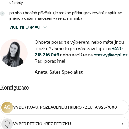
MINIMALISTICKÉ
RUČNĚ RYTÉ
už staly
DĚTSKÉ
ZAČÍT S LAB-GROWN DIAMANTEM
MEDAILONKY
DĚTSKÉ ŠPERKY
po obou bocích přívěsku je možno přidat gravírování, například
STATEMENT
S VÝPLNÍ
PIERCING
jméno a datum narození vašeho miminka
ZAČÍT S BAREVNÝM DIAMANTEM
ŘETÍZKY
BROŽE
PEČETNÍ
VÍCE INFORMACÍ
SVATEBNÍ SETY
VE TVARU SRDCE
DOPLŇKY
DLE KAMENE
DLE DRAHOKAMU
PERSONALIZOVANÉ
Chcete poradit s výběrem, nebo máte jinou
S DIAMANTY
DLE CENY
otázku? Jsme tu pro vás: zavolejte na
+420
SE ZVÍŘATY
DIAMANT
216 216 046
nebo napište na
otazky@eppi.cz
.
DLE MATERIÁLU
CENOVĚ DOSTUPNÉ
DLE DRAHOKAMU
Rádi poradíme!
S DRAHOKAMY
LAB-GROWN DIAMANT
ZLATO
DLE DRAHOKAMU
S DIAMANTY
Aneta, Sales Specialist
LUXUSNÍ
S PERLAMI
MOISSANIT
S DIAMANTY
STŘÍBRO
S DRAHOKAMY
Konfigurace
BAREVNÝ DIAMANT
S DRAHOKAMY
PLATINA
DLE CENY
S PERLAMI
CENOVĚ DOSTUPNÉ
ČERNÝ DIAMANT
AG
VÝBĚR KOVU:
POZLACENÉ STŘÍBRO - ŽLUTÁ 925/1000
S PERLAMI
DLE KAMENE
DLE CENY
LUXUSNÍ
SALT AND PEPPER DIAMANT
VÝBĚR ŘETÍZKU:
BEZ ŘETÍZKU
S DIAMANTY
DLE CENY