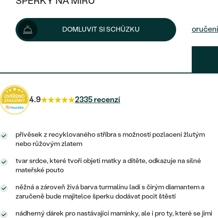
ŠPERKY NA MÍRU
8 890 Kč
KOMBINOVANÉ ZLATO
STŘÍBRNÉ
POSTRANNÍ KAMENY
ZLATÉ
VÝPRODEJ
ŠPERKY SKLADEM
Dodání do 24 hod. nebo ihned
na prodejně
Možnosti doručení
DOMLUVIT SI SCHŮZKU
PLATINOVÉ
HALO
DLE STYLU
STŘÍBRNÉ
KDYŽ ŠPERKY POMÁHAJÍ
VÝPRODEJ
JEDNODUCHÉ
6 668 Kč
s kódem
SUN25
.
TŘI KAMENY
PLATINOVÉ
DLE STYLU
DLE TYPU
DLE MATERIÁLU
BEZ KAMENE
PECKOVÉ
VINTAGE
NÁUŠNICE
ZLATÉ
DLE STYLU
4.9
2335 recenzí
ETERNITY
KRUHOVÉ
SNUBNÍ A ZÁSNUBNÍ SETY
SOLITÉR
PRSTENY
STŘÍBRNÉ
VYKROJENÉ
MINIMALISTICKÉ
NETRADIČNÍ
přívěsek z recyklovaného stříbra s možností pozlacení žlutým
NAROZENÍ DÍTĚTE
PŘÍVĚSKY
PLATINOVÉ
nebo růžovým zlatem
VINTAGE
VISACÍ
tvar srdce, které tvoří objetí matky a dítěte, odkazuje na silné
PERSONALIZOVANÉ
NÁRAMKY
SESTAV SI SVŮJ PRSTEN
mateřské pouto
NETRADIČNÍ
DLE STYLU
SOLITÉR
ZAČÍT S PRSTENEM
SE ZNAMENÍM ZVĚROKRUHU
SETY
něžná a zároveň živá barva turmalínu ladí s čirým diamantem a
ETERNITY
zaručeně bude majitelce šperku dodávat pocit štěstí
TEPANÉ
VE TVARU SRDCE
ZAČÍT S DIAMANTEM
MINIMALISTICKÉ
PÁNSKÉ ŠPERKY
nádherný dárek pro nastávající maminky, ale i pro ty, které se jimi