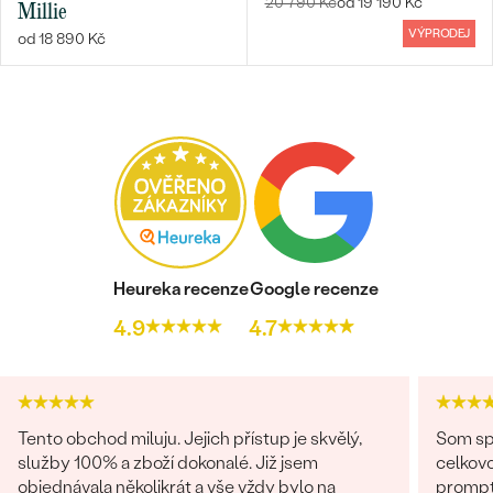
20 790 Kč
od 19 190 Kč
Millie
VÝPRODEJ
od 18 890 Kč
Heureka recenze
Google recenze
4.9
4.7
Tento obchod miluju. Jejich přístup je skvělý,
Som spo
služby 100% a zboží dokonalé. Již jsem
celkovo
objednávala několikrát a vše vždy bylo na
promptná. Tovar prišiel pekne z