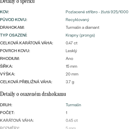
Detaily o šperku
KOV
:
Pozlacené stříbro - žlutá 925/1000
PŮVOD KOVU
:
Recyklovaný
Bestsellery
DRAHOKAM:
Turmalín a diamant
TYP OSAZENÍ
:
Krapny (prongs)
CELKOVÁ KARÁTOVÁ VÁHA:
0.47 ct
POVRCH KOVU:
Lesklý
OBJEVIT
RHODIUM:
Ano
ŠÍŘKA:
15 mm
VÝŠKA:
20 mm
CELKOVÁ PŘIBLIŽNÁ VÁHA:
3.7 g
Detaily o osazeném drahokamu
DRUH:
Turmalín
POČET:
1
KARÁTOVÁ VÁHA:
0.45 ct
ROZMĚRY:
5 mm