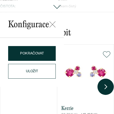
ČISTOTA
:
Okem čistý
BARVA:
Růžová
TVAR
:
Round
Konfigurace
PŮVOD:
Přírodní
Mohlo by se vám líbit
Postranní drahokamy
DRUH:
Diamant
POKRAČOVAT
POČET:
1
KARÁTOVÁ VÁHA
:
0.02 ct
ROZMĚRY:
1.75 mm
ULOŽIT
TVAR
:
Round
ČISTOTA
:
SI
BARVA
:
G-H
PŮVOD:
Přírodní
Kerrie