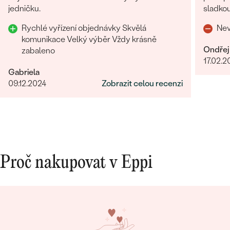
jedničku.
sladkou
o zákaz
Rychlé vyřízení objednávky Skvělá
Nev
komunikace Velký výběr Vždy krásně
Ondřej
zabaleno
17.02.2
Gabriela
09.12.2024
Zobrazit celou recenzi
Proč nakupovat v Eppi