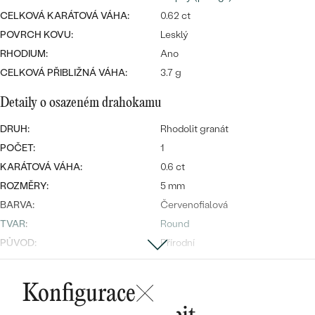
CELKOVÁ KARÁTOVÁ VÁHA:
0.62 ct
POVRCH KOVU:
Lesklý
RHODIUM:
Ano
Bestsellery
CELKOVÁ PŘIBLIŽNÁ VÁHA:
3.7 g
Detaily o osazeném drahokamu
DRUH:
Rhodolit granát
OBJEVIT
POČET:
1
KARÁTOVÁ VÁHA:
0.6 ct
ROZMĚRY:
5 mm
BARVA:
Červenofialová
TVAR
:
Round
PŮVOD:
Přírodní
Postranní drahokamy
Konfigurace
DRUH:
Diamant