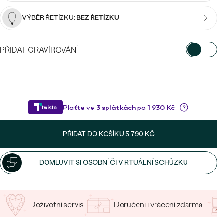
CENOVĚ DOSTUPNÉ
DRAHOKAM
CENOVĚ DOSTUPNÉ
S DRAHOKAMY
VÝBĚR ŘETÍZKU:
BEZ ŘETÍZKU
LUXUSNÍ
Nejprodávanější
LUXUSNÍ
S LAB-GROWN DIAMANTY
DLE MATERIÁLU
PŘIDAT GRAVÍROVÁNÍ
snubní prsteny
ZLATO
S PERLAMI
VYBERTE FONT
PLATINA
DLE STYLU
Napište iniciály/text
PROHLÉDNOUT
STŘÍBRO
PERSONALIZOVANÉ
16
/ 16 ZNAKŮ
PŘIDAT DO KOŠÍKU
5 790 KČ
SYMBOLICKÉ
MINIMALISTICKÉ
DOMLUVIT SI OSOBNÍ ČI VIRTUÁLNÍ SCHŮZKU
PODLE PŘÍLEŽITOSTI
Nejprodávanější
Doživotní servis
Doručení i vrácení zdarma
PODLE BARVY