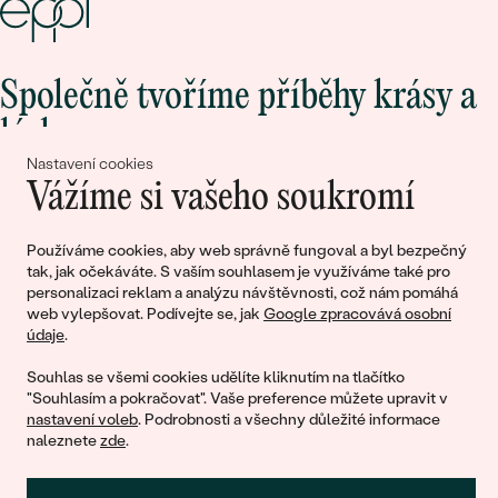
Společně tvoříme příběhy krásy a
lásky
Nastavení cookies
Vážíme si vašeho soukromí
Připojte se k nám!
Používáme cookies, aby web správně fungoval a byl bezpečný
tak, jak očekáváte. S vaším souhlasem je využíváme také pro
personalizaci reklam a analýzu návštěvnosti, což nám pomáhá
web vylepšovat. Podívejte se, jak
Google zpracovává osobní
údaje
.
Souhlas se všemi cookies udělíte kliknutím na tlačítko
"Souhlasím a pokračovat". Vaše preference můžete upravit v
nastavení voleb
. Podrobnosti a všechny důležité informace
© 2011 - 2026, Eppi.cz
naleznete
zde
.