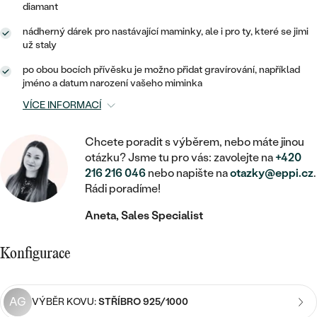
MINIMALISTICKÉ
RUČNĚ RYTÉ
diamant
DĚTSKÉ
ZAČÍT S LAB-GROWN DIAMANTEM
MEDAILONKY
DĚTSKÉ ŠPERKY
nádherný dárek pro nastávající maminky, ale i pro ty, které se jimi
STATEMENT
S VÝPLNÍ
PIERCING
už staly
ZAČÍT S BAREVNÝM DIAMANTEM
ŘETÍZKY
BROŽE
PEČETNÍ
po obou bocích přívěsku je možno přidat gravírování, například
SVATEBNÍ SETY
jméno a datum narození vašeho miminka
VE TVARU SRDCE
DOPLŇKY
DLE KAMENE
DLE DRAHOKAMU
PERSONALIZOVANÉ
VÍCE INFORMACÍ
S DIAMANTY
DLE CENY
SE ZVÍŘATY
DIAMANT
DLE MATERIÁLU
Chcete poradit s výběrem, nebo máte jinou
CENOVĚ DOSTUPNÉ
DLE DRAHOKAMU
S DRAHOKAMY
otázku? Jsme tu pro vás: zavolejte na
+420
LAB-GROWN DIAMANT
ZLATO
DLE DRAHOKAMU
216 216 046
nebo napište na
otazky@eppi.cz
.
S DIAMANTY
LUXUSNÍ
S PERLAMI
Rádi poradíme!
MOISSANIT
S DIAMANTY
STŘÍBRO
S DRAHOKAMY
Aneta, Sales Specialist
BAREVNÝ DIAMANT
S DRAHOKAMY
PLATINA
DLE CENY
S PERLAMI
Konfigurace
CENOVĚ DOSTUPNÉ
ČERNÝ DIAMANT
S PERLAMI
DLE KAMENE
DLE CENY
LUXUSNÍ
SALT AND PEPPER DIAMANT
AG
VÝBĚR KOVU:
STŘÍBRO 925/1000
S DIAMANTY
DLE CENY