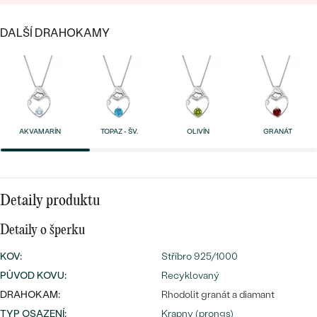
náušnice
Nejprodávanější
PODLE TVARU KAMENE
DALŠÍ DRAHOKAMY
Personalizované
prsteny
NA MÍRU
PROHLÉDNOUT
přívěsky
DIAMANTY
PROHLÉDNOUT
Wave kolekce
AKVAMARÍN
TOPAZ - ŠV.
OLIVÍN
GRANÁT
OBJEVIT
Detaily produktu
PROHLÉDNOUT
Detaily o šperku
KOV
:
Stříbro 925/1000
PŮVOD KOVU
:
Recyklovaný
DRAHOKAM:
Rhodolit granát a diamant
TYP OSAZENÍ
:
Krapny (prongs)