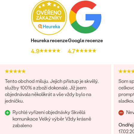
Heureka recenze
Google recenze
4.9
4.7
Tento obchod miluju. Jejich přístup je skvělý,
Som spo
služby 100% a zboží dokonalé. Již jsem
celkovo
objednávala několikrát a vše vždy bylo na
promptná. Tovar prišiel pekne z
jedničku.
sladkou
o zákaz
Rychlé vyřízení objednávky Skvělá
Nev
komunikace Velký výběr Vždy krásně
Ondřej
zabaleno
17.02.2