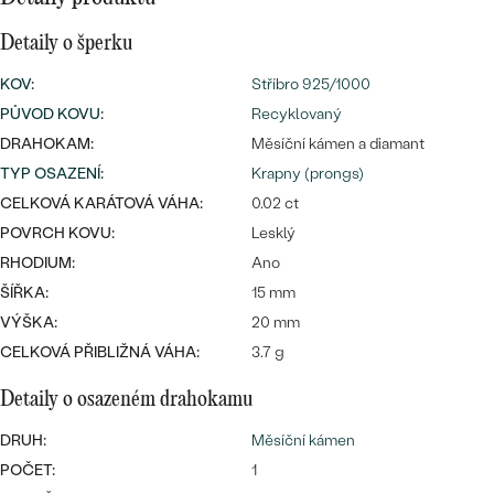
Detaily o šperku
KOV
:
Stříbro 925/1000
Bestsellery
PŮVOD KOVU
:
Recyklovaný
DRAHOKAM:
Měsíční kámen a diamant
TYP OSAZENÍ
:
Krapny (prongs)
CELKOVÁ KARÁTOVÁ VÁHA:
0.02 ct
OBJEVIT
POVRCH KOVU:
Lesklý
RHODIUM:
Ano
ŠÍŘKA:
15 mm
VÝŠKA:
20 mm
CELKOVÁ PŘIBLIŽNÁ VÁHA:
3.7 g
Detaily o osazeném drahokamu
DRUH:
Měsíční kámen
POČET:
1