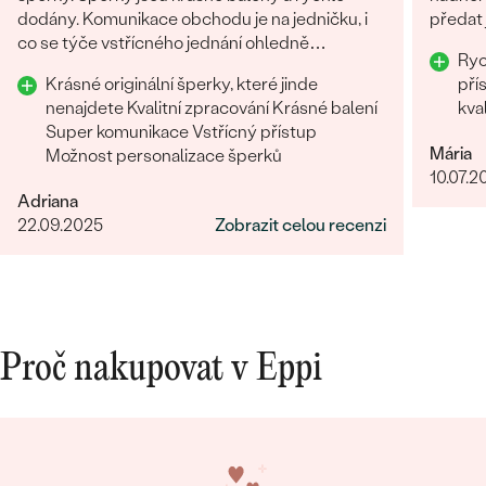
dodány. Komunikace obchodu je na jedničku, i
předat 
co se týče vstřícného jednání ohledně
Rychle d
problému na straně zákazníka. Nákup určitě
Krásné originální šperky, které jinde
přístup Komunikace 
doporučuji
nenajdete Kvalitní zpracování Krásné balení
kva
Super komunikace Vstřícný přístup
Mária
Možnost personalizace šperků
10.07.2
Adriana
22.09.2025
Zobrazit celou recenzi
Proč nakupovat v Eppi