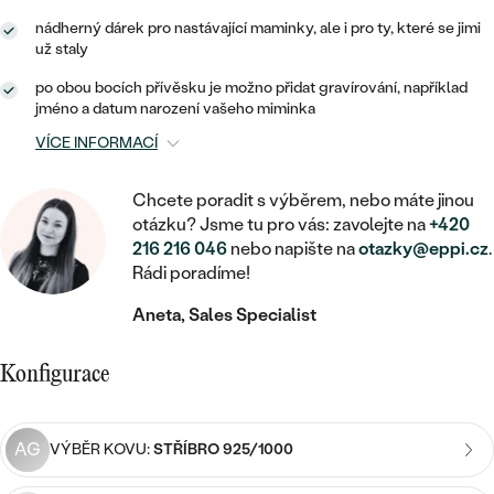
MINIMALISTICKÉ
RUČNĚ RYTÉ
DĚTSKÉ
ZAČÍT S LAB-GROWN DIAMANTEM
nádherný dárek pro nastávající maminky, ale i pro ty, které se jimi
MEDAILONKY
DĚTSKÉ ŠPERKY
už staly
STATEMENT
S VÝPLNÍ
PIERCING
ZAČÍT S BAREVNÝM DIAMANTEM
ŘETÍZKY
BROŽE
po obou bocích přívěsku je možno přidat gravírování, například
PEČETNÍ
jméno a datum narození vašeho miminka
SVATEBNÍ SETY
VE TVARU SRDCE
DOPLŇKY
DLE KAMENE
VÍCE INFORMACÍ
DLE DRAHOKAMU
PERSONALIZOVANÉ
S DIAMANTY
DLE CENY
SE ZVÍŘATY
DIAMANT
Chcete poradit s výběrem, nebo máte jinou
DLE MATERIÁLU
otázku? Jsme tu pro vás: zavolejte na
+420
CENOVĚ DOSTUPNÉ
DLE DRAHOKAMU
S DRAHOKAMY
216 216 046
nebo napište na
otazky@eppi.cz
.
LAB-GROWN DIAMANT
ZLATO
DLE DRAHOKAMU
Rádi poradíme!
S DIAMANTY
LUXUSNÍ
S PERLAMI
MOISSANIT
S DIAMANTY
STŘÍBRO
Aneta, Sales Specialist
S DRAHOKAMY
BAREVNÝ DIAMANT
S DRAHOKAMY
PLATINA
DLE CENY
Konfigurace
S PERLAMI
CENOVĚ DOSTUPNÉ
ČERNÝ DIAMANT
S PERLAMI
DLE KAMENE
AG
VÝBĚR KOVU:
STŘÍBRO 925/1000
DLE CENY
LUXUSNÍ
SALT AND PEPPER DIAMANT
S DIAMANTY
DLE CENY