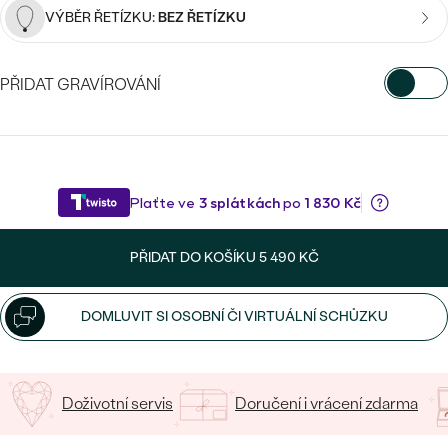
CENOVĚ DOSTUPNÉ
DRAHOKAM
VÝBĚR ŘETÍZKU:
BEZ ŘETÍZKU
CENOVĚ DOSTUPNÉ
S DRAHOKAMY
LUXUSNÍ
Nejprodávanější
LUXUSNÍ
PŘIDAT GRAVÍROVÁNÍ
S LAB-GROWN DIAMANTY
DLE MATERIÁLU
snubní prsteny
ZLATO
VYBERTE FONT
S PERLAMI
PLATINA
Napište iniciály/text
DLE STYLU
PROHLÉDNOUT
STŘÍBRO
16
/ 16 ZNAKŮ
PERSONALIZOVANÉ
PŘIDAT DO KOŠÍKU
5 490 KČ
SYMBOLICKÉ
DOMLUVIT SI OSOBNÍ ČI VIRTUÁLNÍ SCHŮZKU
MINIMALISTICKÉ
PODLE PŘÍLEŽITOSTI
Nejprodávanější
Doživotní servis
Doručení i vrácení zdarma
PODLE BARVY