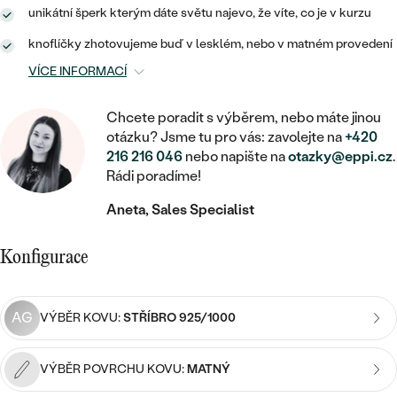
MINIMALISTICKÉ
RUČNĚ RYTÉ
DĚTSKÉ
unikátní šperk kterým dáte světu najevo, že víte, co je v kurzu
ZAČÍT S LAB-GROWN DIAMANTEM
MEDAILONKY
DĚTSKÉ ŠPERKY
STATEMENT
knoflíčky zhotovujeme buď v lesklém, nebo v matném provedení
S VÝPLNÍ
PIERCING
ZAČÍT S BAREVNÝM DIAMANTEM
ŘETÍZKY
BROŽE
VÍCE INFORMACÍ
PEČETNÍ
SVATEBNÍ SETY
VE TVARU SRDCE
DOPLŇKY
DLE KAMENE
Chcete poradit s výběrem, nebo máte jinou
DLE DRAHOKAMU
PERSONALIZOVANÉ
otázku? Jsme tu pro vás: zavolejte na
+420
S DIAMANTY
DLE CENY
SE ZVÍŘATY
216 216 046
nebo napište na
otazky@eppi.cz
.
DIAMANT
DLE MATERIÁLU
Rádi poradíme!
CENOVĚ DOSTUPNÉ
DLE DRAHOKAMU
S DRAHOKAMY
LAB-GROWN DIAMANT
ZLATO
Aneta, Sales Specialist
DLE DRAHOKAMU
S DIAMANTY
LUXUSNÍ
S PERLAMI
MOISSANIT
S DIAMANTY
STŘÍBRO
Konfigurace
S DRAHOKAMY
BAREVNÝ DIAMANT
S DRAHOKAMY
PLATINA
DLE CENY
S PERLAMI
AG
VÝBĚR KOVU:
STŘÍBRO 925/1000
CENOVĚ DOSTUPNÉ
ČERNÝ DIAMANT
S PERLAMI
DLE KAMENE
DLE CENY
LUXUSNÍ
VÝBĚR POVRCHU KOVU:
MATNÝ
SALT AND PEPPER DIAMANT
S DIAMANTY
DLE CENY