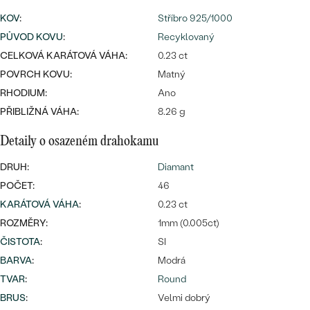
KOV
:
Stříbro 925/1000
PŮVOD KOVU
:
Recyklovaný
CELKOVÁ KARÁTOVÁ VÁHA:
0.23 ct
Bestsellery
POVRCH KOVU:
Matný
RHODIUM:
Ano
PŘIBLIŽNÁ VÁHA:
8.26 g
OBJEVIT
Detaily o osazeném drahokamu
DRUH:
Diamant
POČET:
46
KARÁTOVÁ VÁHA
:
0.23 ct
ROZMĚRY:
1mm (0.005ct)
ČISTOTA
:
SI
BARVA
:
Modrá
TVAR
:
Round
BRUS
:
Velmi dobrý