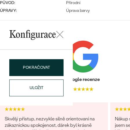
PŮVOD:
Přírodní
ÚPRAVY:
Úprava barvy
Konfigurace
POKRAČOVAT
Heureka recenze
Google recenze
ULOŽIT
4.9
4.7
Skvělý přístup, nezvykle silně orientovaní na
Nákup s
zákaznickou spokojenost, dárek byl krásně
jsem se