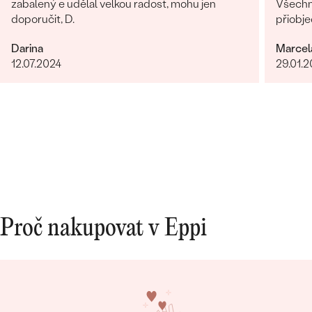
zabalený e udělal velkou radost, mohu jen
Všechn
doporučit, D.
přiobje
najedno
Darina
Marcel
doporuč
12.07.2024
29.01.
Proč nakupovat v Eppi