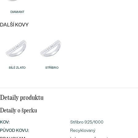
náušnice
Nejprodávanější
PODLE TVARU KAMENE
DIAMANT
Personalizované
prsteny
NA MÍRU
DALŠÍ KOVY
PROHLÉDNOUT
přívěsky
DIAMANTY
PROHLÉDNOUT
Wave kolekce
OBJEVIT
BÍLÉ ZLATO
STŘÍBRO
PROHLÉDNOUT
Detaily produktu
Detaily o šperku
KOV
:
Stříbro 925/1000
PŮVOD KOVU
:
Recyklovaný