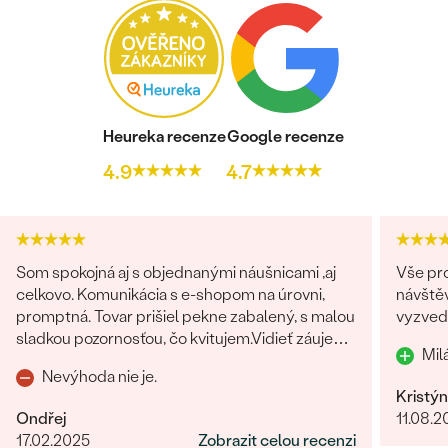
Heureka recenze
Google recenze
4.9
4.7
Som spokojná aj s objednanými náušnicami ,aj
Vše pr
celkovo. Komunikácia s e-shopom na úrovni,
návštěv
promptná. Tovar prišiel pekne zabalený, s malou
vyzved
sladkou pozornosťou, čo kvitujem.Vidieť záujem
Mil
o zákazníka po všetkých stránkach.
Nevýhoda nie je.
Kristý
Ondřej
11.08.2
17.02.2025
Zobrazit celou recenzi