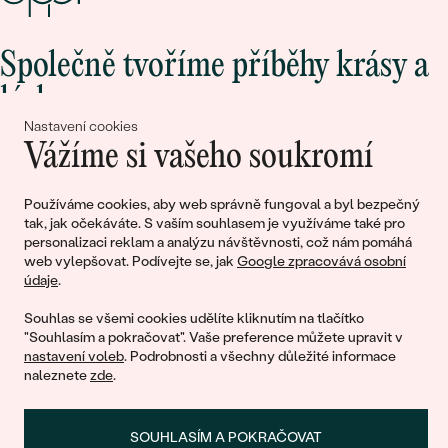
Společně tvoříme příběhy krásy a
lásky
Nastavení cookies
Vážíme si vašeho soukromí
Připojte se k nám!
Používáme cookies, aby web správně fungoval a byl bezpečný
tak, jak očekáváte. S vaším souhlasem je využíváme také pro
personalizaci reklam a analýzu návštěvnosti, což nám pomáhá
web vylepšovat. Podívejte se, jak
Google zpracovává osobní
údaje
.
Souhlas se všemi cookies udělíte kliknutím na tlačítko
"Souhlasím a pokračovat". Vaše preference můžete upravit v
nastavení voleb
. Podrobnosti a všechny důležité informace
© 2011 - 2026, Eppi.cz
naleznete
zde
.
SOUHLASÍM A POKRAČOVAT