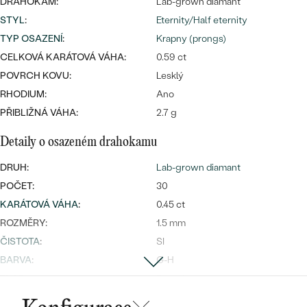
DRAHOKAM:
Lab-grown diamant
STYL
:
Eternity/Half eternity
TYP OSAZENÍ
:
Krapny (prongs)
CELKOVÁ KARÁTOVÁ VÁHA:
0.59 ct
Bestsellery
POVRCH KOVU:
Lesklý
RHODIUM:
Ano
PŘIBLIŽNÁ VÁHA:
2.7 g
OBJEVIT
Detaily o osazeném drahokamu
DRUH:
Lab-grown diamant
POČET:
30
KARÁTOVÁ VÁHA
:
0.45 ct
ROZMĚRY:
1.5 mm
ČISTOTA
:
SI
BARVA
:
G-H
TVAR
:
Round
PŮVOD:
Vytvořený v laboratoři