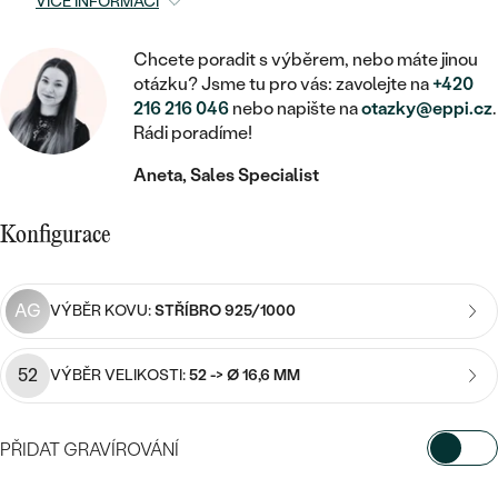
MINIMALISTICKÉ
VÍCE INFORMACÍ
RUČNĚ RYTÉ
DĚTSKÉ
ZAČÍT S LAB-GROWN DIAMANTEM
MEDAILONKY
DĚTSKÉ ŠPERKY
STATEMENT
S VÝPLNÍ
Chcete poradit s výběrem, nebo máte jinou
PIERCING
ZAČÍT S BAREVNÝM DIAMANTEM
otázku? Jsme tu pro vás: zavolejte na
+420
ŘETÍZKY
BROŽE
PEČETNÍ
216 216 046
nebo napište na
otazky@eppi.cz
.
SVATEBNÍ SETY
Rádi poradíme!
VE TVARU SRDCE
DOPLŇKY
DLE KAMENE
DLE DRAHOKAMU
PERSONALIZOVANÉ
Aneta, Sales Specialist
S DIAMANTY
DLE CENY
SE ZVÍŘATY
DIAMANT
DLE MATERIÁLU
CENOVĚ DOSTUPNÉ
DLE DRAHOKAMU
Konfigurace
S DRAHOKAMY
LAB-GROWN DIAMANT
ZLATO
DLE DRAHOKAMU
S DIAMANTY
LUXUSNÍ
S PERLAMI
MOISSANIT
AG
S DIAMANTY
VÝBĚR KOVU:
STŘÍBRO 925/1000
STŘÍBRO
S DRAHOKAMY
BAREVNÝ DIAMANT
S DRAHOKAMY
PLATINA
DLE CENY
52
VÝBĚR VELIKOSTI:
52 -> Ø 16,6 MM
S PERLAMI
CENOVĚ DOSTUPNÉ
ČERNÝ DIAMANT
S PERLAMI
DLE KAMENE
PŘIDAT GRAVÍROVÁNÍ
DLE CENY
LUXUSNÍ
SALT AND PEPPER DIAMANT
S DIAMANTY
DLE CENY
VYBERTE FONT