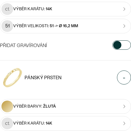
CENOVĚ DOSTUPNÉ
DRAHOKAM
VÝBĚR KARÁTU:
14K
CENOVĚ DOSTUPNÉ
S DRAHOKAMY
LUXUSNÍ
Nejprodávanější
LUXUSNÍ
S LAB-GROWN DIAMANTY
DLE MATERIÁLU
51
VÝBĚR VELIKOSTI:
51 -> Ø 16,2 MM
snubní prsteny
ZLATO
S PERLAMI
PŘIDAT GRAVÍROVÁNÍ
PLATINA
DLE STYLU
VYBERTE FONT
PROHLÉDNOUT
STŘÍBRO
PERSONALIZOVANÉ
Napište iniciály/text
-
PÁNSKÝ PRSTEN
SYMBOLICKÉ
15
/ 15 ZNAKŮ
MINIMALISTICKÉ
VÝBĚR BARVY:
ŽLUTÁ
PODLE PŘÍLEŽITOSTI
Nejprodávanější
VÝBĚR KARÁTU:
14K
PODLE BARVY