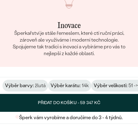
Inovace
Šperkařství je stále řemeslem, které ctí ruční práci,
zároveň ale využíváme i moderní technologie.
Spojujeme tak tradici s inovací a vybíráme pro vás to
nejlepší z každé oblasti.
Výběr barvy:
žlutá
Výběr karátu:
14k
Výběr velikosti:
51 -
PŘIDAT DO KOŠÍKU -
59 347 KČ
Šperk vám vyrobíme a doručíme do 3 - 4 týdnů.