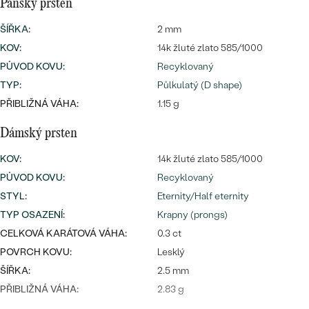
Pánský prsten
ŠÍŘKA
:
2 mm
KOV
:
14k žluté zlato 585/1000
PŮVOD KOVU
:
Recyklovaný
TYP
:
Půlkulatý (D shape)
PŘIBLIŽNÁ VÁHA:
1.15 g
Dámský prsten
KOV
:
14k žluté zlato 585/1000
PŮVOD KOVU
:
Recyklovaný
STYL
:
Eternity/Half eternity
TYP OSAZENÍ
:
Krapny (prongs)
CELKOVÁ KARÁTOVÁ VÁHA:
0.3 ct
POVRCH KOVU:
Lesklý
ŠÍŘKA:
2.5 mm
PŘIBLIŽNÁ VÁHA:
2.83 g