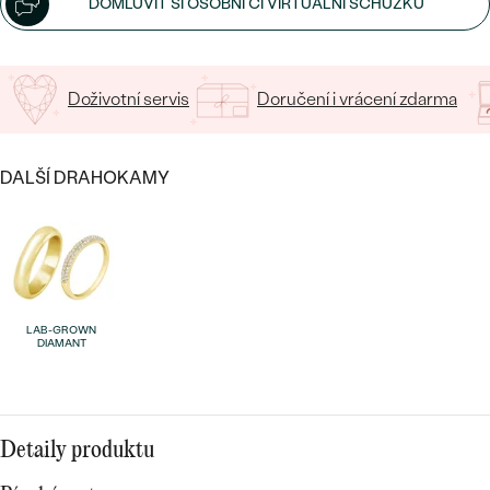
DOMLUVIT SI OSOBNÍ ČI VIRTUÁLNÍ SCHŮZKU
Doživotní servis
Doručení i vrácení zdarma
Bestsellery
DALŠÍ DRAHOKAMY
OBJEVIT
LAB-GROWN
DIAMANT
Detaily produktu