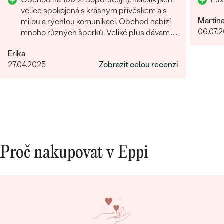
velice spokojená s krásnym přívěskem a s
Martin
milou a rýchlou komunikaci. Obchod nabízí
06.07.
mnoho různých šperků. Veliké plus dávam i
za rýchle vyhotovení přívěsku.
Erika
27.04.2025
Zobrazit celou recenzi
Proč nakupovat v Eppi