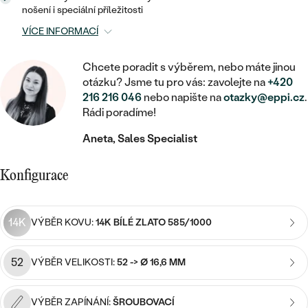
MINIMALISTICKÉ
RUČNĚ RYTÉ
DĚTSKÉ
nošení i speciální příležitosti
ZAČÍT S LAB-GROWN DIAMANTEM
MEDAILONKY
DĚTSKÉ ŠPERKY
VÍCE INFORMACÍ
STATEMENT
S VÝPLNÍ
PIERCING
ZAČÍT S BAREVNÝM DIAMANTEM
ŘETÍZKY
BROŽE
PEČETNÍ
Chcete poradit s výběrem, nebo máte jinou
SVATEBNÍ SETY
otázku? Jsme tu pro vás: zavolejte na
+420
VE TVARU SRDCE
DOPLŇKY
DLE KAMENE
DLE DRAHOKAMU
216 216 046
nebo napište na
otazky@eppi.cz
.
PERSONALIZOVANÉ
Rádi poradíme!
S DIAMANTY
DLE CENY
SE ZVÍŘATY
DIAMANT
DLE MATERIÁLU
Aneta, Sales Specialist
CENOVĚ DOSTUPNÉ
DLE DRAHOKAMU
S DRAHOKAMY
LAB-GROWN DIAMANT
ZLATO
DLE DRAHOKAMU
S DIAMANTY
Konfigurace
LUXUSNÍ
S PERLAMI
MOISSANIT
S DIAMANTY
STŘÍBRO
S DRAHOKAMY
BAREVNÝ DIAMANT
14K
VÝBĚR KOVU:
14K BÍLÉ ZLATO 585/1000
S DRAHOKAMY
PLATINA
DLE CENY
S PERLAMI
CENOVĚ DOSTUPNÉ
ČERNÝ DIAMANT
S PERLAMI
52
VÝBĚR VELIKOSTI:
52 -> Ø 16,6 MM
DLE KAMENE
DLE CENY
LUXUSNÍ
SALT AND PEPPER DIAMANT
S DIAMANTY
VÝBĚR ZAPÍNÁNÍ:
ŠROUBOVACÍ
DLE CENY