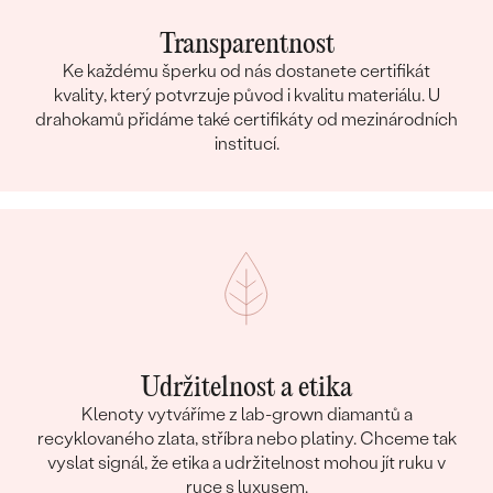
BARVA
:
F-G
PŮVOD:
Vytvořený v laboratoři
Transparentnost
Ke každému šperku od nás dostanete certifikát
Postranní drahokamy Náušnice
kvality, který potvrzuje původ i kvalitu materiálu. U
drahokamů přidáme také certifikáty od mezinárodních
DRUH:
Lab-grown diamant
institucí.
POČET:
6
KARÁTOVÁ VÁHA
:
0.03 ct
ROZMĚRY:
1 mm (0.005ct)
TVAR
:
Round
ČISTOTA
:
SI2/SI3
BARVA
:
F-G
PŮVOD:
Vytvořený v laboratoři
Prsten
Udržitelnost a etika
Klenoty vytváříme z lab-grown diamantů a
KOV
:
14k bílé zlato 585/1000
recyklovaného zlata, stříbra nebo platiny. Chceme tak
PŮVOD KOVU
:
Recyklovaný
vyslat signál, že etika a udržitelnost mohou jít ruku v
DRAHOKAM:
Lab-grown diamanty
ruce s luxusem.