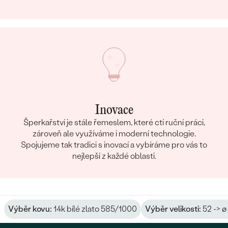
STYL
:
Cluster
TYP OSAZENÍ
:
Krapny (prongs)
CELKOVÁ KARÁTOVÁ VÁHA:
0.54 ct
POVRCH KOVU:
Lesklý
PŘIBLIŽNÁ VÁHA:
1.55 g
Detaily o osazeném drahokamu Prsten
DRUH:
Lab-grown diamant
Inovace
POČET:
1
Šperkařství je stále řemeslem, které ctí ruční práci,
KARÁTOVÁ VÁHA
:
0.5 ct
zároveň ale využíváme i moderní technologie.
ROZMĚRY:
5 mm
Spojujeme tak tradici s inovací a vybíráme pro vás to
nejlepší z každé oblasti.
ČISTOTA
:
SI2/SI3
BARVA
:
F-G
TVAR
:
Round
PŮVOD:
Vytvořený v laboratoři
Výběr kovu:
14k bílé zlato 585/1000
Výběr velikosti:
52 -> ø
Postranní drahokamy Prsten