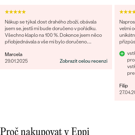
TVAR
:
Round
ČISTOTA
:
SI2/SI3
BARVA
:
F-G
Nákup se týkal dost drahého zboží, obávala
Napros
PŮVOD:
Vytvořený v laboratoři
jsem se, jestli mi bude doručeno v pořádku.
velmi 
Všechno klaplo na 100 %. Dokonce jsem něco
unikátn
Náušnice
přiobjednávala a vše mi bylo doručeno
přizpůs
najednou, jak mi slíbili. Obchod můžu rozhodně
precizn
KOV
:
14k růžové zlato 585/1000
vst
Marcela
doporučit.
PŮVOD KOVU
:
Recyklovaný
pro
29.01.2025
Zobrazit celou recenzi
vst
DRAHOKAM:
Lab-grown diamanty
pre
TYP OSAZENÍ
:
Krapny (prongs)
CELKOVÁ KARÁTOVÁ VÁHA:
1.06 ct
Filip
POVRCH KOVU:
Lesklý
27.04.
ŠÍŘKA:
7 mm
VÝŠKA:
6.5 mm
PŘIBLIŽNÁ VÁHA:
1.2 g
Detaily o osazeném drahokamu Náušnice
Proč nakupovat v Eppi