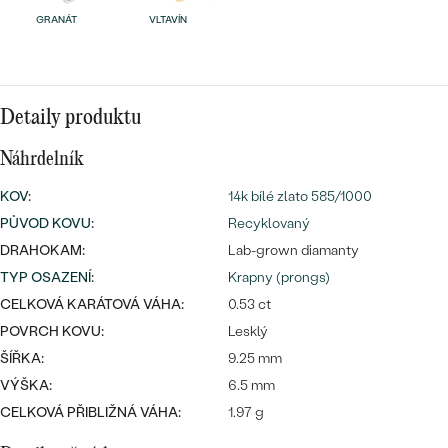
náušnice
Nejprodávanější
GRANÁT
VLTAVÍN
PODLE TVARU KAMENE
Personalizované
prsteny
NA MÍRU
PROHLÉDNOUT
přívěsky
Detaily produktu
DIAMANTY
Náhrdelník
PROHLÉDNOUT
Wave kolekce
KOV
:
14k bílé zlato 585/1000
OBJEVIT
PŮVOD KOVU
:
Recyklovaný
DRAHOKAM:
Lab-grown diamanty
TYP OSAZENÍ
:
Krapny (prongs)
PROHLÉDNOUT
CELKOVÁ KARÁTOVÁ VÁHA:
0.53 ct
POVRCH KOVU:
Lesklý
ŠÍŘKA:
9.25 mm
VÝŠKA:
6.5 mm
CELKOVÁ PŘIBLIŽNÁ VÁHA:
1.97 g