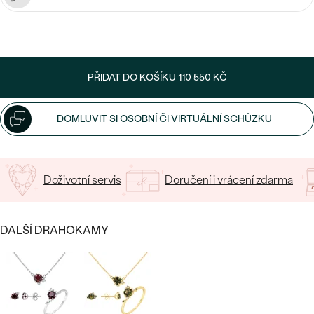
CENOVĚ DOSTUPNÉ
DRAHOKAM
CENOVĚ DOSTUPNÉ
S DRAHOKAMY
LUXUSNÍ
Nejprodávanější
LUXUSNÍ
S LAB-GROWN DIAMANTY
DLE MATERIÁLU
PŘIDAT DO KOŠÍKU
110 550 KČ
snubní prsteny
ZLATO
S PERLAMI
DOMLUVIT SI OSOBNÍ ČI VIRTUÁLNÍ SCHŮZKU
PLATINA
DLE STYLU
PROHLÉDNOUT
STŘÍBRO
PERSONALIZOVANÉ
Doživotní servis
Doručení i vrácení zdarma
SYMBOLICKÉ
DALŠÍ DRAHOKAMY
MINIMALISTICKÉ
PODLE PŘÍLEŽITOSTI
Nejprodávanější
PODLE BARVY