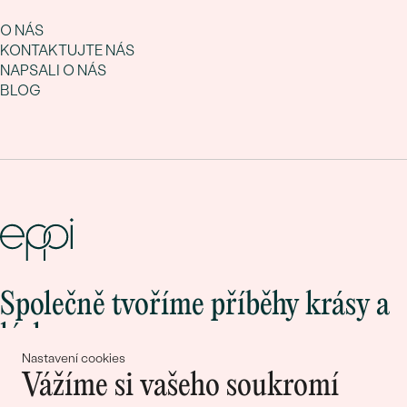
O NÁS
KONTAKTUJTE NÁS
NAPSALI O NÁS
BLOG
Společně tvoříme příběhy krásy a
lásky
Nastavení cookies
Vážíme si vašeho soukromí
Připojte se k nám!