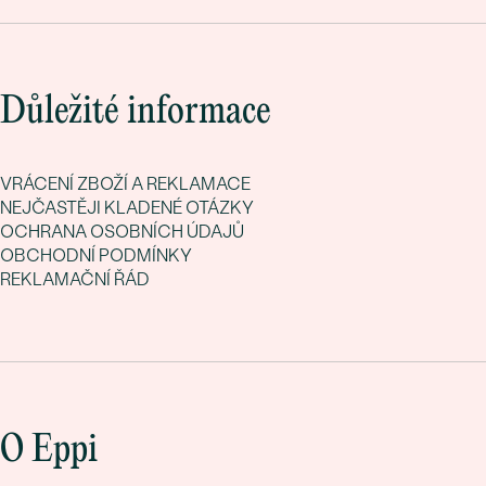
BARVA
:
F-G
PŮVOD:
Vytvořený v laboratoři
Důležité informace
VRÁCENÍ ZBOŽÍ A REKLAMACE
NEJČASTĚJI KLADENÉ OTÁZKY
OCHRANA OSOBNÍCH ÚDAJŮ
OBCHODNÍ PODMÍNKY
REKLAMAČNÍ ŘÁD
O Eppi