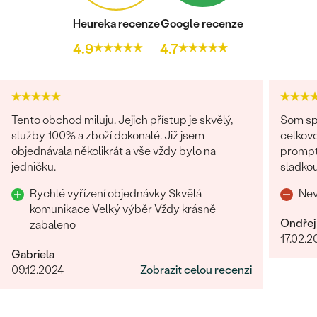
Heureka recenze
Google recenze
4.9
4.7
Tento obchod miluju. Jejich přístup je skvělý,
Som spo
služby 100% a zboží dokonalé. Již jsem
celkovo
objednávala několikrát a vše vždy bylo na
promptná. Tovar prišiel pekne z
jedničku.
sladkou
o zákaz
Rychlé vyřízení objednávky Skvělá
Nev
komunikace Velký výběr Vždy krásně
Ondřej
zabaleno
17.02.2
Gabriela
09.12.2024
Zobrazit celou recenzi