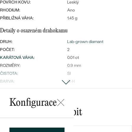
POVRCH KOVU:
Lesklý
RHODIUM:
Ano
PŘIBLIŽNÁ VÁHA:
1.45 g
Bestsellery
Detaily o osazeném drahokamu
DRUH:
Lab-grown diamant
POČET:
2
KARÁTOVÁ VÁHA
:
0.01 ct
OBJEVIT
ROZMĚRY:
0.9 mm
ČISTOTA
:
SI
BARVA
:
G-H
TVAR
:
Round
PŮVOD:
Vytvořený v laboratoři
Konfigurace
Postranní drahokamy
Mohlo by se vám líbit
DRUH:
Lab-grown diamant
POČET:
2