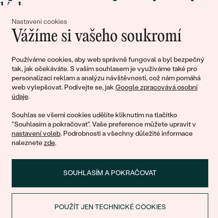
lásky
Nastavení cookies
Vážíme si vašeho soukromí
Připojte se k nám!
Používáme cookies, aby web správně fungoval a byl bezpečný
tak, jak očekáváte. S vaším souhlasem je využíváme také pro
personalizaci reklam a analýzu návštěvnosti, což nám pomáhá
web vylepšovat. Podívejte se, jak
Google zpracovává osobní
údaje
.
Souhlas se všemi cookies udělíte kliknutím na tlačítko
"Souhlasím a pokračovat". Vaše preference můžete upravit v
nastavení voleb
. Podrobnosti a všechny důležité informace
© 2011 - 2026, Eppi.cz
naleznete
zde
.
SOUHLASÍM A POKRAČOVAT
POUŽÍT JEN TECHNICKÉ COOKIES