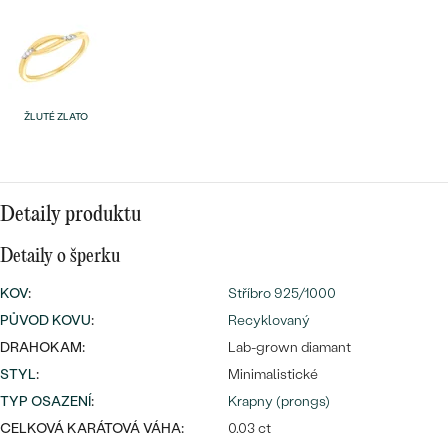
náušnice
Nejprodávanější
PODLE TVARU KAMENE
Personalizované
prsteny
NA MÍRU
PROHLÉDNOUT
přívěsky
ŽLUTÉ ZLATO
DIAMANTY
PROHLÉDNOUT
Wave kolekce
OBJEVIT
Detaily produktu
Detaily o šperku
PROHLÉDNOUT
KOV
:
Stříbro 925/1000
PŮVOD KOVU
:
Recyklovaný
DRAHOKAM:
Lab-grown diamant
STYL
:
Minimalistické
TYP OSAZENÍ
:
Krapny (prongs)
CELKOVÁ KARÁTOVÁ VÁHA:
0.03 ct