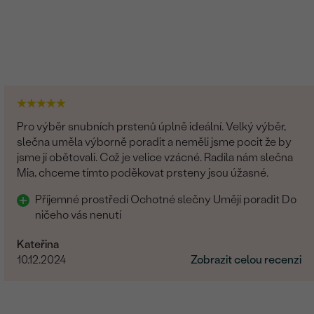
Pro výběr snubních prstenů úplně ideální. Velký výběr,
slečna uměla výborně poradit a neměli jsme pocit že by
jsme jí obětovali. Což je velice vzácné. Radila nám slečna
Mia, chceme tímto poděkovat prsteny jsou úžasné.
Příjemné prostředí Ochotné slečny Umějí poradit Do
ničeho vás nenutí
Kateřina
10.12.2024
Zobrazit celou recenzi