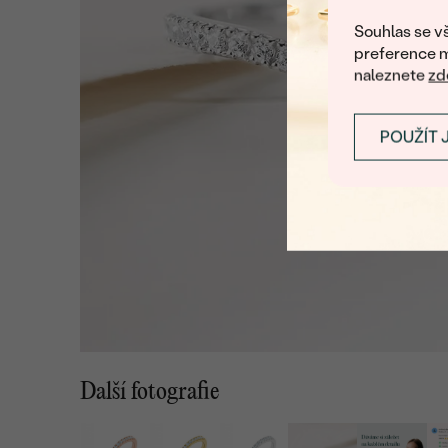
Souhlas se vš
preference m
naleznete
zd
POUŽÍT 
Další fotografie