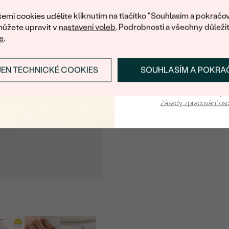
nákup.
ROZMĚRY:
emi cookies udělíte kliknutím na tlačítko "Souhlasím a pokračov
ůžete upravit v
nastavení voleb
. Podrobnosti a všechny důleži
ČISTOTA
:
e
.
BARVA
:
TVAR
:
JEN TECHNICKÉ COOKIES
SOUHLASÍM A POKRA
PŘIHLÁSIT SE A ZÍ
PŮVOD:
Vaša e-mailová adresa je 
Zásady zpracování os