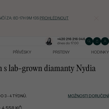
NČÍ ZA:
8D 17H 9M 12S
PROHLÉDNOUT
+420 216 216 046
dnes do 17:00
PŘÍVĚSKY
PRSTENY
HODINKY
n s lab-grown diamanty Nydia
 3 - 4 TÝDNŮ.
MOŽNOSTI DORUČENÍ
+ 4 558 KČ