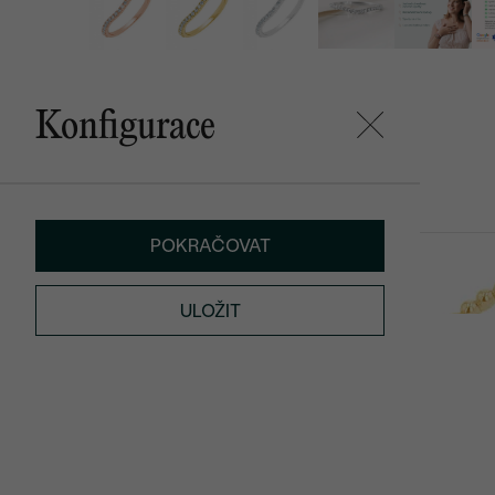
Konfigurace
Mohlo by se vám líbit
POKRAČOVAT
Rolf
Kendal
11 090 Kč
od 12 790 K
ULOŽIT