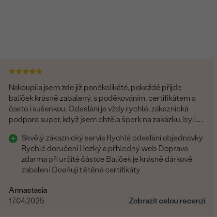
Nakoupila jsem zde již poněkolikáté, pokaždé přijde
balíček krásně zabalený, s poděkováním, certifikátem a
často i sušenkou. Odeslání je vždy rychlé, zákaznická
podpora super, když jsem chtěla šperk na zakázku, byli
všichni fajn. Rozhodně tyto šperky doporučuji
Skvělý zákaznický servis Rychlé odeslání objednávky
Rychlé doručení Hezký a přhledný web Doprava
zdarma při určité částce Balíček je krásně dárkově
zabalení Oceňuji tištěné certifikáty
Annastasia
17.04.2025
Zobrazit celou recenzi