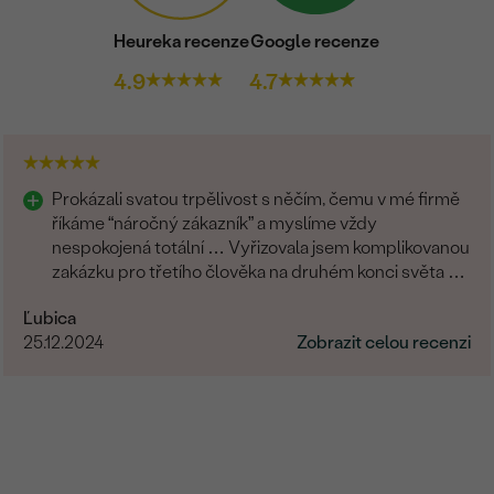
Heureka recenze
Google recenze
4.9
4.7
Prokázali svatou trpělivost s něčím, čemu v mé firmě
říkáme “náročný zákazník” a myslíme vždy
nespokojená totální … Vyřizovala jsem komplikovanou
zakázku pro třetího člověka na druhém konci světa a
zvládli to skvěle. Musím moc poděkovat.
Ľubica
25.12.2024
Zobrazit celou recenzi