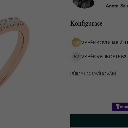
Aneta, Sal
Konfigurace
14K
VÝBĚR KOVU:
14K ŽL
52
VÝBĚR VELIKOSTI:
52 
PŘIDAT GRAVÍROVÁNÍ
VYBERTE FONT
Napište iniciály/text
15
/ 15 ZNAKŮ