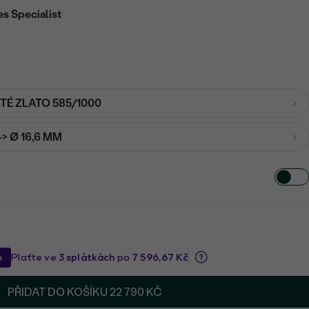
es Specialist
UTÉ ZLATO 585/1000
-> Ø 16,6 MM
PŘIDAT DO KOŠÍKU
22 790 KČ