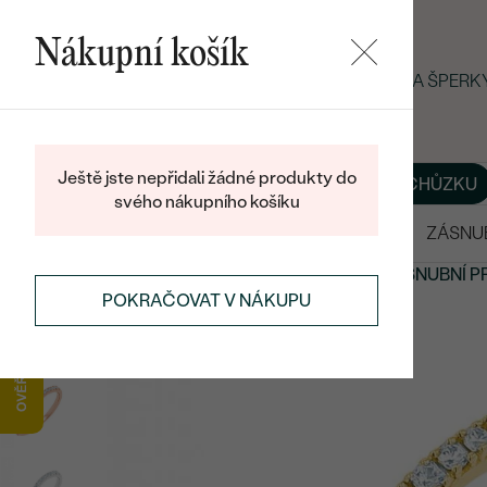
Nákupní košík
LETNÍ BLACK FRIDAY: −25 % NA ŠPER
Ještě jste nepřidali žádné produkty do
O NÁS
BLOG
ŠPERKY NA MÍRU
DOMLUVIT SI SCHŮZKU
svého nákupního košíku
VÝPRODEJ
SNUBNÍ PRSTENY
ZÁSNU
ZÁSNUBNÍ PRSTENY
NOVÉ ZÁSNUBNÍ PRSTENY
ZÁSNUBNÍ P
POKRAČOVAT V NÁKUPU