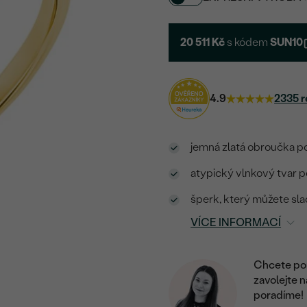
20 511 Kč
s kódem
SUN10
4.9
2335 r
jemná zlatá obroučka p
atypický vlnkový tvar p
šperk, který můžete sla
VÍCE INFORMACÍ
Chcete por
zavolejte 
poradíme!