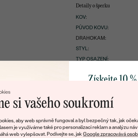
Detaily o šperku
KOV
:
PŮVOD KOVU
:
DRAHOKAM:
STYL
:
TYP OSAZENÍ
:
CELKOVÁ KARÁTOVÁ VÁH
Získejte 10 %
POVRCH KOVU:
svůj první 
PŘIBLIŽNÁ VÁHA:
okies
e si vašeho soukromí
Detaily o osazeném drahoka
Přidejte se k nám a 
DRUH:
poctivě vyráběných 
okies, aby web správně fungoval a byl bezpečný tak, jak oček
POČET:
Jako dárek na přivítá
lasem je využíváme také pro personalizaci reklam a analýzu náv
zašleme slevový kód
há web vylepšovat. Podívejte se, jak
Google zpracovává osobn
KARÁTOVÁ VÁHA
: