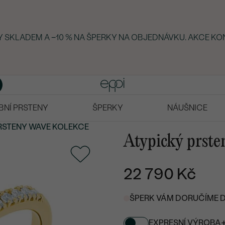
KY SKLADEM A −10 % NA ŠPERKY NA OBJEDNÁVKU. AKCE KO
BNÍ PRSTENY
ŠPERKY
NÁUŠNICE
RSTENY
WAVE KOLEKCE
Atypický prste
22 790 Kč
ŠPERK VÁM DORUČÍME DO
EXPRESNÍ VÝROBA