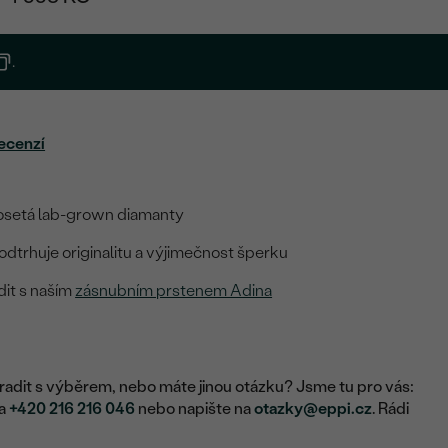
.
ecenzí
osetá lab-grown diamanty
odtrhuje originalitu a výjimečnost šperku
dit s naším
zásnubním prstenem Adina
adit s výběrem, nebo máte jinou otázku? Jsme tu pro vás:
na
+420 216 216 046
nebo napište na
otazky@eppi.cz
. Rádi