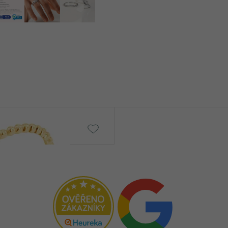
Griff
č
od 14 890 Kč