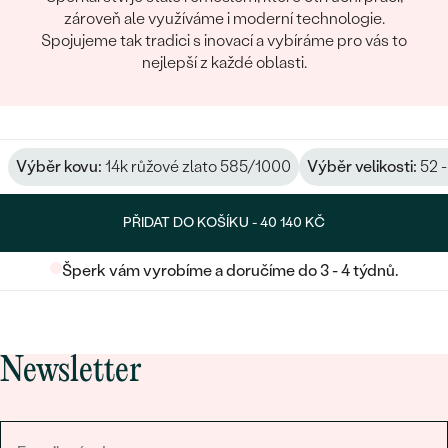
zároveň ale využíváme i moderní technologie.
Spojujeme tak tradici s inovací a vybíráme pro vás to
nejlepší z každé oblasti.
Výběr kovu:
14k růžové zlato 585/1000
Výběr velikosti:
52 -
PŘIDAT DO KOŠÍKU -
40 140 KČ
Šperk vám vyrobíme a doručíme do 3 - 4 týdnů.
Newsletter