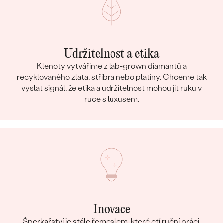
Udržitelnost a etika
Klenoty vytváříme z lab-grown diamantů a
recyklovaného zlata, stříbra nebo platiny. Chceme tak
vyslat signál, že etika a udržitelnost mohou jít ruku v
ruce s luxusem.
Inovace
Šperkařství je stále řemeslem, které ctí ruční práci,