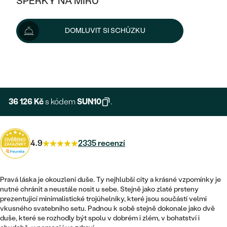
ŠPERKY NA MÍRU
40 140 Kč
41 380 Kč
-3 %
KOMBINOVANÉ ZLATO
STŘÍBRNÉ
POSTRANNÍ KAMENY
ZLATÉ
VÝPRODEJ
ŠPERKY SKLADEM
Šperk vám vyrobíme a doručíme do 3 - 4 týdnů.
DOMLUVIT SI SCHŮZKU
PLATINOVÉ
HALO
DLE STYLU
Možnosti doručení
STŘÍBRNÉ
KDYŽ ŠPERKY POMÁHAJÍ
VÝPRODEJ
JEDNODUCHÉ
TŘI KAMENY
PLATINOVÉ
+ 6 021 KČ
DLE STYLU
EXPRESNÍ VÝROBA
DLE TYPU
DLE MATERIÁLU
BEZ KAMENE
PECKOVÉ
VINTAGE
NÁUŠNICE
ZLATÉ
DLE STYLU
36 126 Kč
s kódem
SUN10
.
ETERNITY
KRUHOVÉ
SNUBNÍ A ZÁSNUBNÍ SETY
SOLITÉR
PRSTENY
STŘÍBRNÉ
VYKROJENÉ
MINIMALISTICKÉ
NETRADIČNÍ
4.9
2335 recenzí
NAROZENÍ DÍTĚTE
PŘÍVĚSKY
PLATINOVÉ
VINTAGE
VISACÍ
PERSONALIZOVANÉ
NÁRAMKY
SESTAV SI SVŮJ PRSTEN
Pravá láska je okouzlení duše. Ty nejhlubší city a krásné vzpomínky je
NETRADIČNÍ
DLE STYLU
SOLITÉR
nutné chránit a neustále nosit u sebe. Stejně jako zlaté prsteny
ZAČÍT S PRSTENEM
SE ZNAMENÍM ZVĚROKRUHU
SETY
prezentující minimalistické trojúhelníky, které jsou součástí velmi
ETERNITY
TEPANÉ
VE TVARU SRDCE
vkusného svatebního setu. Padnou k sobě stejně dokonale jako dvě
ZAČÍT S DIAMANTEM
MINIMALISTICKÉ
PÁNSKÉ ŠPERKY
duše, které se rozhodly být spolu v dobrém i zlém, v bohatství i