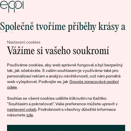
Společně tvoříme příběhy krásy a
lásky
Nastavení cookies
Vážíme si vašeho soukromí
Připojte se k nám!
Používáme cookies, aby web správně fungoval a byl bezpečný
tak, jak očekáváte. S vaším souhlasem je využíváme také pro
personalizaci reklam a analýzu návštěvnosti, což nám pomáhá
web vylepšovat. Podívejte se, jak
Google zpracovává osobní
údaje
.
Souhlas se všemi cookies udělíte kliknutím na tlačítko
"Souhlasím a pokračovat". Vaše preference můžete upravit v
nastavení voleb
. Podrobnosti a všechny důležité informace
© 2011 - 2026, Eppi.cz
naleznete
zde
.