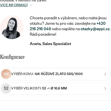
MINIMALISTICKÉ
chudobě, v nemoci i ve zdraví.
RUČNĚ RYTÉ
DĚTSKÉ
VÍCE INFORMACÍ
ZAČÍT S LAB-GROWN DIAMANTEM
MEDAILONKY
DĚTSKÉ ŠPERKY
STATEMENT
S VÝPLNÍ
PIERCING
ZAČÍT S BAREVNÝM DIAMANTEM
Chcete poradit s výběrem, nebo máte jinou
ŘETÍZKY
BROŽE
otázku? Jsme tu pro vás: zavolejte na
+420
PEČETNÍ
SVATEBNÍ SETY
216 216 046
nebo napište na
otazky@eppi.cz
.
VE TVARU SRDCE
DOPLŇKY
DLE KAMENE
DLE DRAHOKAMU
Rádi poradíme!
PERSONALIZOVANÉ
S DIAMANTY
DLE CENY
SE ZVÍŘATY
Aneta, Sales Specialist
DIAMANT
DLE MATERIÁLU
CENOVĚ DOSTUPNÉ
DLE DRAHOKAMU
S DRAHOKAMY
LAB-GROWN DIAMANT
Konfigurace
ZLATO
DLE DRAHOKAMU
S DIAMANTY
LUXUSNÍ
S PERLAMI
MOISSANIT
S DIAMANTY
STŘÍBRO
14K
S DRAHOKAMY
VÝBĚR KOVU:
14K RŮŽOVÉ ZLATO 585/1000
BAREVNÝ DIAMANT
S DRAHOKAMY
PLATINA
DLE CENY
S PERLAMI
52
VÝBĚR VELIKOSTI:
52 -> Ø 16,6 MM
CENOVĚ DOSTUPNÉ
ČERNÝ DIAMANT
S PERLAMI
DLE KAMENE
DLE CENY
LUXUSNÍ
SALT AND PEPPER DIAMANT
S DIAMANTY
DLE CENY