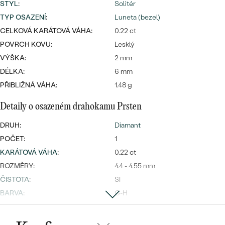
náušnice
STYL
:
Solitér
Nejprodávanější
PODLE TVARU KAMENE
TYP OSAZENÍ
:
Luneta (bezel)
Personalizované
CELKOVÁ KARÁTOVÁ VÁHA:
0.22 ct
prsteny
NA MÍRU
POVRCH KOVU:
Lesklý
PROHLÉDNOUT
přívěsky
VÝŠKA:
2 mm
DIAMANTY
DÉLKA:
6 mm
PŘIBLIŽNÁ VÁHA:
1.48 g
PROHLÉDNOUT
Wave kolekce
OBJEVIT
Detaily o osazeném drahokamu Prsten
DRUH:
Diamant
POČET:
1
PROHLÉDNOUT
KARÁTOVÁ VÁHA
:
0.22 ct
ROZMĚRY:
4.4 - 4.55 mm
ČISTOTA
:
SI
BARVA
:
G-H
TVAR
:
Trillion
PŮVOD:
Přírodní