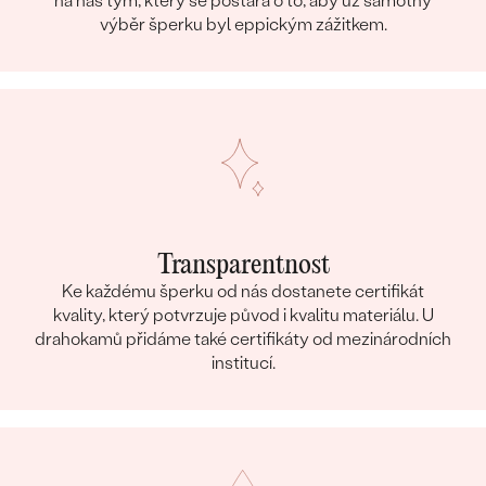
na náš tým, který se postará o to, aby už samotný
výběr šperku byl eppickým zážitkem.
Transparentnost
Ke každému šperku od nás dostanete certifikát
kvality, který potvrzuje původ i kvalitu materiálu. U
drahokamů přidáme také certifikáty od mezinárodních
institucí.