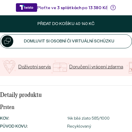
CENOVĚ DOSTUPNÉ
DRAHOKAM
CENOVĚ DOSTUPNÉ
S DRAHOKAMY
LUXUSNÍ
Nejprodávanější
PŘIDAT DO KOŠÍKU
40 140 KČ
LUXUSNÍ
S LAB-GROWN DIAMANTY
DLE MATERIÁLU
snubní prsteny
ZLATO
S PERLAMI
DOMLUVIT SI OSOBNÍ ČI VIRTUÁLNÍ SCHŮZKU
PLATINA
DLE STYLU
PROHLÉDNOUT
STŘÍBRO
Doživotní servis
Doručení i vrácení zdarma
PERSONALIZOVANÉ
SYMBOLICKÉ
Detaily produktu
MINIMALISTICKÉ
Prsten
PODLE PŘÍLEŽITOSTI
Nejprodávanější
KOV
:
14k bílé zlato 585/1000
PŮVOD KOVU
:
Recyklovaný
PODLE BARVY