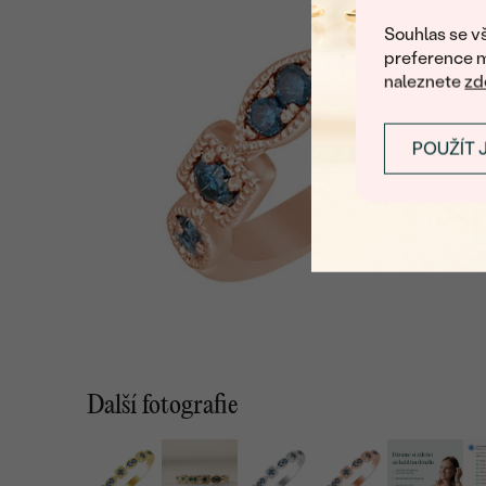
Souhlas se vš
preference m
naleznete
zd
POUŽÍT 
Další fotografie