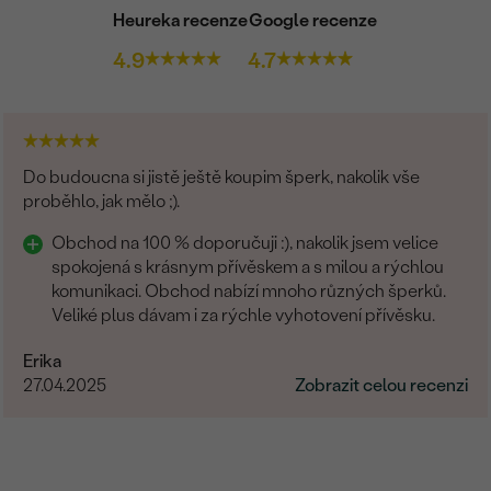
Heureka recenze
Google recenze
4.9
4.7
Do budoucna si jistě ještě koupim šperk, nakolik vše
proběhlo, jak mělo ;).
Obchod na 100 % doporučuji :), nakolik jsem velice
spokojená s krásnym přívěskem a s milou a rýchlou
komunikaci. Obchod nabízí mnoho různých šperků.
Veliké plus dávam i za rýchle vyhotovení přívěsku.
Erika
27.04.2025
Zobrazit celou recenzi