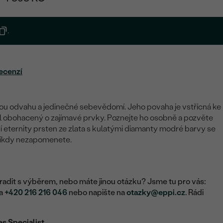
.
ecenzí
u odvahu a jedinečné sebevědomí. Jeho povaha je vstřícná ke
styl obohacený o zajímavé prvky. Poznejte ho osobně a pozvěte
í eternity prsten ze zlata s kulatými diamanty modré barvy se
 nikdy nezapomenete.
adit s výběrem, nebo máte jinou otázku? Jsme tu pro vás:
na
+420 216 216 046
nebo napište na
otazky@eppi.cz
. Rádi
es Specialist