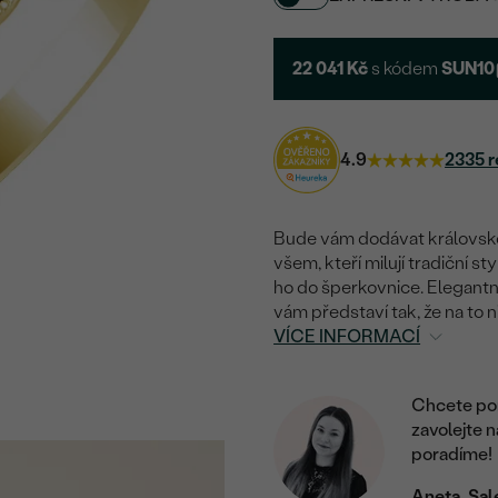
22 041 Kč
s kódem
SUN10
4.9
2335 r
Bude vám dodávat královsko
všem, kteří milují tradiční 
ho do šperkovnice. Elegantn
vám představí tak, že na to
VÍCE INFORMACÍ
Chcete por
zavolejte 
poradíme!
Aneta, Sal