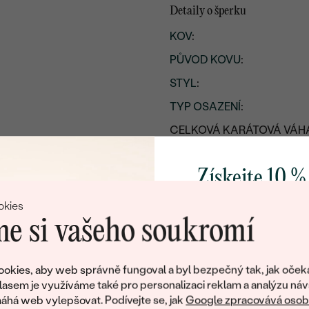
Detaily o šperku
KOV
:
PŮVOD KOVU
:
STYL
:
TYP OSAZENÍ
:
CELKOVÁ KARÁTOVÁ VÁH
PŘIBLIŽNÁ VÁHA:
Získejte 10 %
Detaily o osazeném drahoka
svůj první 
okies
DRUH:
e si vašeho soukromí
POČET:
Přidejte se k nám a 
KARÁTOVÁ VÁHA
:
poctivě vyráběných 
okies, aby web správně fungoval a byl bezpečný tak, jak oček
ROZMĚRY:
Jako dárek na přivítá
lasem je využíváme také pro personalizaci reklam a analýzu náv
zašleme slevový kód
há web vylepšovat. Podívejte se, jak
Google zpracovává osobn
ČISTOTA
: