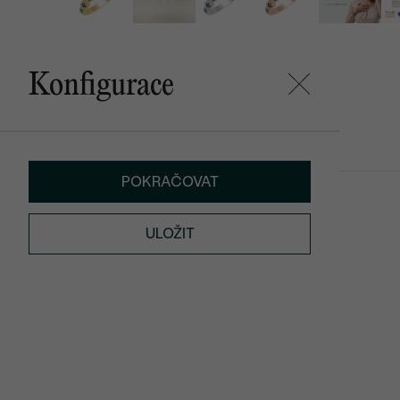
Konfigurace
Mohlo by se vám líbit
POKRAČOVAT
Heidy
Marina
SKLADEM
3 190 Kč
od 3 790 Kč
ULOŽIT