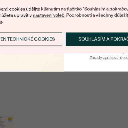
nákup.
BARVA
:
emi cookies udělíte kliknutím na tlačítko "Souhlasím a pokračov
ůžete upravit v
nastavení voleb
. Podrobnosti a všechny důleži
TVAR
:
e
.
ÚPRAVY:
JEN TECHNICKÉ COOKIES
SOUHLASÍM A POKRA
Postranní drahokamy
PŘIHLÁSIT SE A ZÍ
DRUH:
Vaša e-mailová adresa je 
Zásady zpracování os
POČET:
KARÁTOVÁ VÁHA
:
ROZMĚRY:
TVAR
:
ČISTOTA
:
BARVA
:
ÚPRAVY: