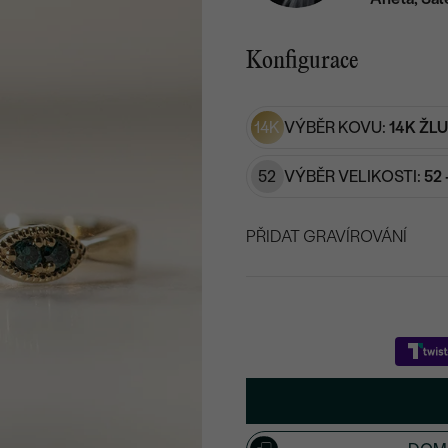
Konfigurace
14K
VÝBĚR KOVU:
14K ŽL
52
VÝBĚR VELIKOSTI:
52 
PŘIDAT GRAVÍROVÁNÍ
VYBERTE FONT
Napište iniciály/text
15
/ 15 ZNAKŮ