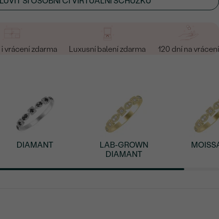
UVIT SI OSOBNÍ ČI VIRTUÁLNÍ SCHŮZKU
i vrácení zdarma
Luxusní balení zdarma
120 dní na vrácení
DIAMANT
LAB-GROWN
MOISS
DIAMANT