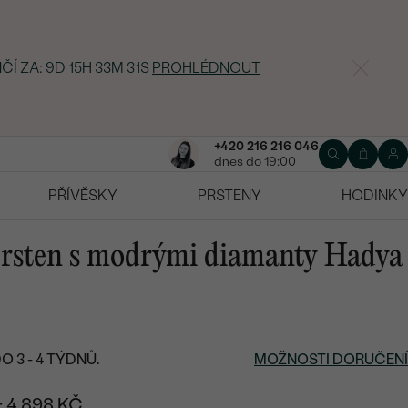
ČÍ ZA:
9D 15H 33M 30S
PROHLÉDNOUT
+420 216 216 046
dnes do 19:00
PŘÍVĚSKY
PRSTENY
HODINKY
 prsten s modrými diamanty Hadya
 3 - 4 TÝDNŮ.
MOŽNOSTI DORUČENÍ
+ 4 898 KČ