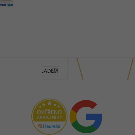
Dayna
SKLADEM
od 14 190 Kč