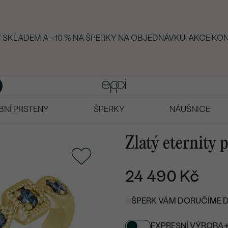
Y SKLADEM A −10 % NA ŠPERKY NA OBJEDNÁVKU. AKCE KON
BNÍ PRSTENY
ŠPERKY
NÁUŠNICE
Zlatý eternity
24 490 Kč
ŠPERK VÁM DORUČÍME DO
EXPRESNÍ VÝROBA