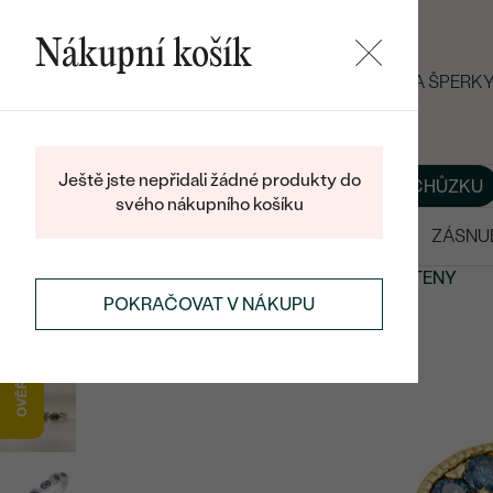
Nákupní košík
LETNÍ BLACK FRIDAY: −25 % NA ŠPERK
Ještě jste nepřidali žádné produkty do
O NÁS
BLOG
ŠPERKY NA MÍRU
DOMLUVIT SI SCHŮZKU
svého nákupního košíku
VÝPRODEJ
SNUBNÍ PRSTENY
ZÁSNU
PRSTENY
ETERNITY PRSTENY
ZLATÉ ETERNITY PRSTENY
POKRAČOVAT V NÁKUPU