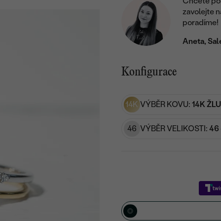
Chcete por
zavolejte 
poradíme!
Aneta, Sal
Konfigurace
14K
VÝBĚR KOVU:
14K ŽL
46
VÝBĚR VELIKOSTI:
46 