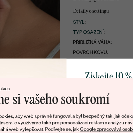
Detaily o settingu
STYL
:
TYP OSAZENÍ
:
PŘIBLIŽNÁ VÁHA:
POVRCH KOVU:
KOV
:
PŮVOD KOVU
:
Získejte 10 %
Postranní drahokamy
svůj první 
okies
e si vašeho soukromí
DRUH:
POČET:
Přidejte se k nám a 
poctivě vyráběných 
okies, aby web správně fungoval a byl bezpečný tak, jak oček
KARÁTOVÁ VÁHA
:
Jako dárek na přivítá
lasem je využíváme také pro personalizaci reklam a analýzu náv
ROZMĚRY:
zašleme slevový kód
há web vylepšovat. Podívejte se, jak
Google zpracovává osobn