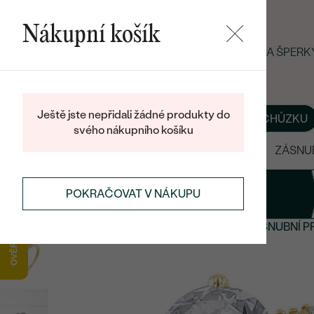
Nákupní košík
LETNÍ BLACK FRIDAY: −25 % NA ŠPER
Ještě jste nepřidali žádné produkty do
O NÁS
BLOG
ŠPERKY NA MÍRU
DOMLUVIT SI SCHŮZKU
svého nákupního košíku
VÝPRODEJ
SNUBNÍ PRSTENY
ZÁSNU
1
Prsten
POKRAČOVAT V NÁKUPU
ZÁSNUBNÍ PRSTENY
NOVÉ ZÁSNUBNÍ PRSTENY
ZÁSNUBNÍ P