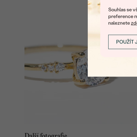
Souhlas se vš
preference m
naleznete
zd
POUŽÍT 
Další fotografie