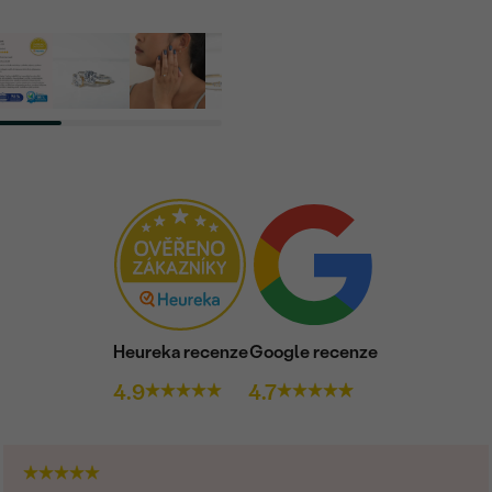
Heureka recenze
Google recenze
4.9
4.7