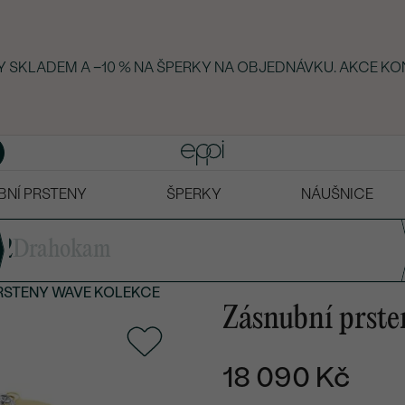
KY SKLADEM A −10 % NA ŠPERKY NA OBJEDNÁVKU. AKCE KO
BNÍ PRSTENY
ŠPERKY
NÁUŠNICE
2
Drahokam
RSTENY
WAVE KOLEKCE
Zásnubní prste
18 090 Kč