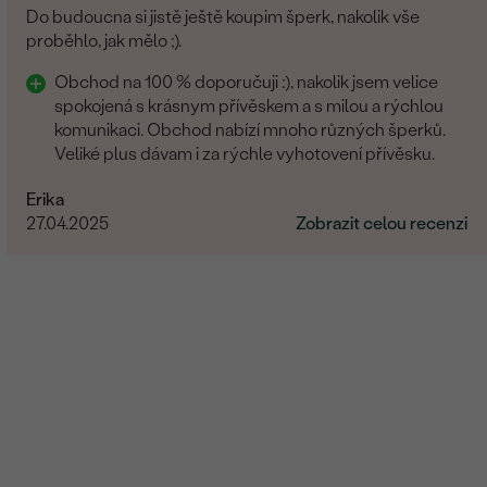
Do budoucna si jistě ještě koupim šperk, nakolik vše
proběhlo, jak mělo ;).
Obchod na 100 % doporučuji :), nakolik jsem velice
spokojená s krásnym přívěskem a s milou a rýchlou
komunikaci. Obchod nabízí mnoho různých šperků.
Veliké plus dávam i za rýchle vyhotovení přívěsku.
Erika
27.04.2025
Zobrazit celou recenzi