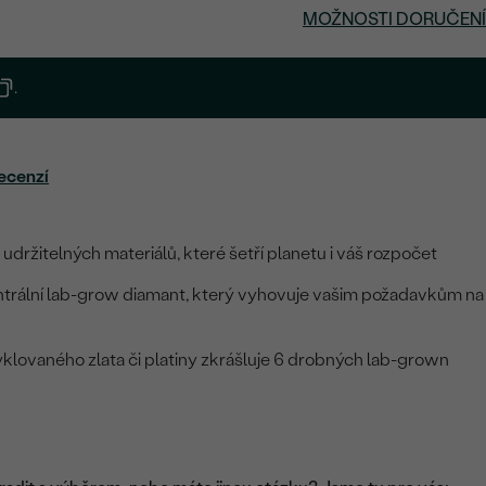
MOŽNOSTI DORUČENÍ
.
ecenzí
udržitelných materiálů, které šetří planetu i váš rozpočet
entrální lab-grow diamant, který vyhovuje vašim požadavkům na
klovaného zlata či platiny zkrášluje 6 drobných lab-grown