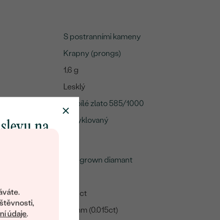
S postranními kameny
Krapny (prongs)
1,6 g
Lesklý
14k bílé zlato 585/1000
Recyklovaný
 slevu na
klenot
Lab-grown diamant
2
objevte svět
šperků Eppi.
áváte.
0.03 ct
ní vám obratem
štěvnosti,
1.5 mm (0.015ct)
 na váš první
í údaje
.