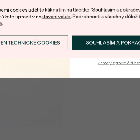
nákup.
TVAR
:
emi cookies udělíte kliknutím na tlačítko "Souhlasím a pokračov
ČISTOTA
:
ůžete upravit v
nastavení voleb
. Podrobnosti a všechny důleži
e
.
BARVA
:
PŮVOD:
JEN TECHNICKÉ COOKIES
SOUHLASÍM A POKRA
PŘIHLÁSIT SE A ZÍ
Postranní drahokamy
Vaša e-mailová adresa je 
DRUH:
Zásady zpracování os
POČET:
KARÁTOVÁ VÁHA
:
ROZMĚRY:
TVAR
:
ČISTOTA
:
BARVA
:
PŮVOD: