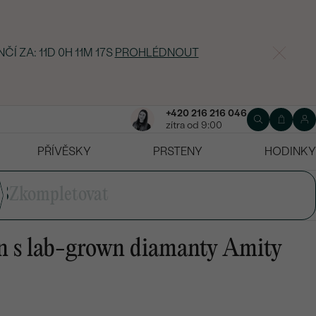
NČÍ ZA:
11D 0H 11M 16S
PROHLÉDNOUT
+420 216 216 046
zítra od 9:00
PŘÍVĚSKY
PRSTENY
HODINKY
3
Zkompletovat
n s lab-grown diamanty Amity