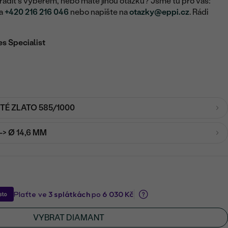
adit s výběrem, nebo máte jinou otázku? Jsme tu pro vás:
na
+420 216 216 046
nebo napište na
otazky@eppi.cz
. Rádi
es Specialist
UTÉ ZLATO 585/1000
-> Ø 14,6 MM
VYBRAT DIAMANT