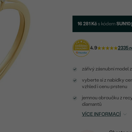
16 281 Kč
s kódem
SUN10
4.9
2335 r
zářivý zásnubní model z 
vyberte si z nabídky c
vzhled i cenu prstenu
jemnou obroučku z recy
diamantů
VÍCE INFORMACÍ