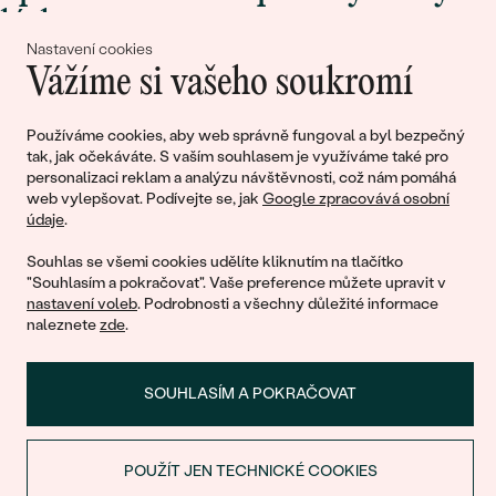
lásky
Nastavení cookies
Vážíme si vašeho soukromí
Připojte se k nám!
Používáme cookies, aby web správně fungoval a byl bezpečný
tak, jak očekáváte. S vaším souhlasem je využíváme také pro
personalizaci reklam a analýzu návštěvnosti, což nám pomáhá
web vylepšovat. Podívejte se, jak
Google zpracovává osobní
údaje
.
Souhlas se všemi cookies udělíte kliknutím na tlačítko
"Souhlasím a pokračovat". Vaše preference můžete upravit v
nastavení voleb
. Podrobnosti a všechny důležité informace
© 2011 - 2026, Eppi.cz
naleznete
zde
.
SOUHLASÍM A POKRAČOVAT
POUŽÍT JEN TECHNICKÉ COOKIES