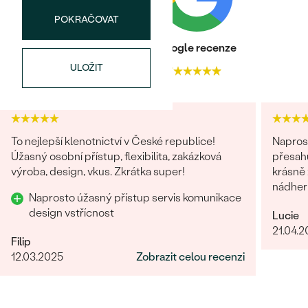
POKRAČOVAT
Heureka recenze
Google recenze
ULOŽIT
4.9
4.7
To nejlepší klenotnictví v České republice!
Naprost
Úžasný osobní přístup, flexibilita, zakázková
přesahuj
výroba, design, vkus. Zkrátka super!
krásně z
nádhern
Naprosto úžasný přístup servis komunikace
design vstřícnost
Lucie
21.04.
Filip
12.03.2025
Zobrazit celou recenzi