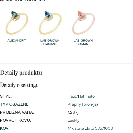
náušnice
Nejprodávanější
PODLE TVARU KAMENE
Personalizované
prsteny
NA MÍRU
PROHLÉDNOUT
přívěsky
DIAMANTY
ALEXANDRIT
LAB-GROWN
LAB-GROWN
DIAMANT
DIAMANT
PROHLÉDNOUT
Wave kolekce
OBJEVIT
Detaily produktu
Detaily o settingu
PROHLÉDNOUT
STYL
:
Halo/Half halo
TYP OSAZENÍ
:
Krapny (prongs)
PŘIBLIŽNÁ VÁHA:
1,26 g
POVRCH KOVU:
Lesklý
KOV
:
14k žluté zlato 585/1000