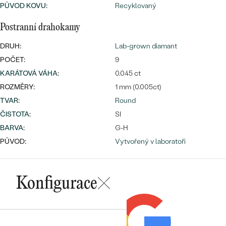
PŮVOD KOVU
:
Recyklovaný
Postranní drahokamy
DRUH:
Lab-grown diamant
Bestsellery
POČET:
9
KARÁTOVÁ VÁHA
:
0.045 ct
ROZMĚRY:
1 mm (0.005ct)
OBJEVIT
TVAR
:
Round
ČISTOTA
:
SI
BARVA
:
G-H
PŮVOD:
Vytvořený v laboratoři
Konfigurace