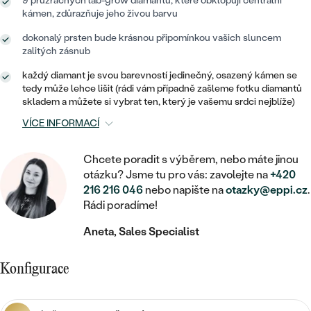
MINIMALISTICKÉ
9 průzračných lab-grow diamantů, které obklopují centrální
RUČNĚ RYTÉ
DĚTSKÉ
kámen, zdůrazňuje jeho živou barvu
ZAČÍT S LAB-GROWN DIAMANTEM
MEDAILONKY
DĚTSKÉ ŠPERKY
STATEMENT
S VÝPLNÍ
dokonalý prsten bude krásnou připomínkou vašich sluncem
PIERCING
ZAČÍT S BAREVNÝM DIAMANTEM
zalitých zásnub
ŘETÍZKY
BROŽE
PEČETNÍ
SVATEBNÍ SETY
každý diamant je svou barevností jedinečný, osazený kámen se
VE TVARU SRDCE
DOPLŇKY
DLE KAMENE
tedy může lehce lišit (rádi vám případně zašleme fotku diamantů
DLE DRAHOKAMU
PERSONALIZOVANÉ
skladem a můžete si vybrat ten, který je vašemu srdci nejblíže)
S DIAMANTY
DLE CENY
SE ZVÍŘATY
DIAMANT
VÍCE INFORMACÍ
DLE MATERIÁLU
CENOVĚ DOSTUPNÉ
DLE DRAHOKAMU
S DRAHOKAMY
LAB-GROWN DIAMANT
Chcete poradit s výběrem, nebo máte jinou
ZLATO
DLE DRAHOKAMU
S DIAMANTY
otázku? Jsme tu pro vás: zavolejte na
+420
LUXUSNÍ
S PERLAMI
216 216 046
nebo napište na
otazky@eppi.cz
.
MOISSANIT
S DIAMANTY
STŘÍBRO
Rádi poradíme!
S DRAHOKAMY
BAREVNÝ DIAMANT
S DRAHOKAMY
PLATINA
DLE CENY
Aneta, Sales Specialist
S PERLAMI
CENOVĚ DOSTUPNÉ
ČERNÝ DIAMANT
S PERLAMI
Konfigurace
DLE KAMENE
DLE CENY
LUXUSNÍ
SALT AND PEPPER DIAMANT
S DIAMANTY
DLE CENY