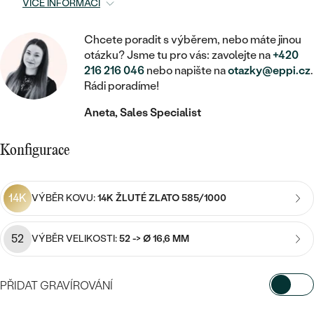
MINIMALISTICKÉ
RUČNĚ RYTÉ
VÍCE INFORMACÍ
DĚTSKÉ
ZAČÍT S LAB-GROWN DIAMANTEM
MEDAILONKY
DĚTSKÉ ŠPERKY
STATEMENT
S VÝPLNÍ
Chcete poradit s výběrem, nebo máte jinou
PIERCING
ZAČÍT S BAREVNÝM DIAMANTEM
ŘETÍZKY
BROŽE
otázku? Jsme tu pro vás: zavolejte na
+420
PEČETNÍ
216 216 046
nebo napište na
otazky@eppi.cz
.
SVATEBNÍ SETY
Rádi poradíme!
VE TVARU SRDCE
DOPLŇKY
DLE KAMENE
DLE DRAHOKAMU
PERSONALIZOVANÉ
Aneta, Sales Specialist
S DIAMANTY
DLE CENY
SE ZVÍŘATY
DIAMANT
DLE MATERIÁLU
CENOVĚ DOSTUPNÉ
DLE DRAHOKAMU
Konfigurace
S DRAHOKAMY
LAB-GROWN DIAMANT
ZLATO
DLE DRAHOKAMU
S DIAMANTY
LUXUSNÍ
S PERLAMI
MOISSANIT
S DIAMANTY
STŘÍBRO
14K
VÝBĚR KOVU:
14K ŽLUTÉ ZLATO 585/1000
S DRAHOKAMY
BAREVNÝ DIAMANT
S DRAHOKAMY
PLATINA
DLE CENY
52
VÝBĚR VELIKOSTI:
52 -> Ø 16,6 MM
S PERLAMI
CENOVĚ DOSTUPNÉ
ČERNÝ DIAMANT
S PERLAMI
DLE KAMENE
PŘIDAT GRAVÍROVÁNÍ
DLE CENY
LUXUSNÍ
SALT AND PEPPER DIAMANT
S DIAMANTY
DLE CENY