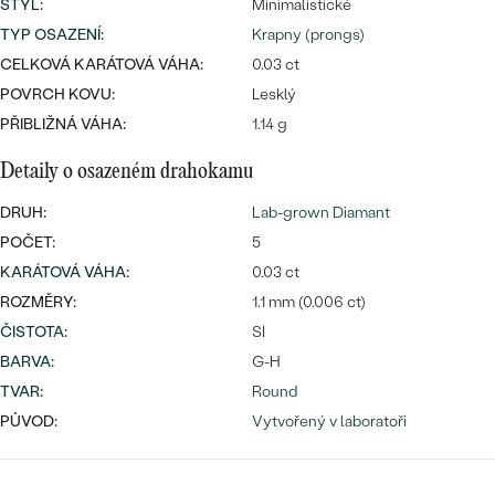
STYL
:
Minimalistické
TYP OSAZENÍ
:
Krapny (prongs)
CELKOVÁ KARÁTOVÁ VÁHA:
0.03 ct
POVRCH KOVU:
Lesklý
Bestsellery
PŘIBLIŽNÁ VÁHA:
1.14 g
Detaily o osazeném drahokamu
DRUH:
Lab-grown Diamant
OBJEVIT
POČET:
5
KARÁTOVÁ VÁHA
:
0.03 ct
ROZMĚRY:
1.1 mm (0.006 ct)
ČISTOTA
:
SI
BARVA
:
G-H
TVAR
:
Round
PŮVOD:
Vytvořený v laboratoři